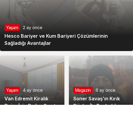
Yaşam
2 ay önce
Hesco Bariyer ve Kum Bariyeri Çözümlerinin
Sağladığı Avantajlar
Yaşam
4 ay önce
Magazin
6 ay önce
Van Edremit Kiralık
Soner Savaş’ın Kırık
Daire İçin Doğru Semt
Düşler İle Başladığı
Nasıl Seçilir?
Müzik Serüveni