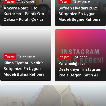
Yaşam
11 ay önce
Yaşam
12 ay önce
Ankara Polatlı Oto
Şofben Fiyatları 2025:
Yaşam
12 ay önce
Kurtarma – Polatlı Oto
Bütçenize En Uygun
Klima Fiyatları Nedir?
Çekici – Polatlı Çekici
Modeli Seçme Rehberi
Bütçenize En Uygun
Modeli Bulma Rehberi
Yaşam
1 yıl önce
Yaratıcılığınızı
Destekleyin: Instagram
Reels Beğeni Satın Al