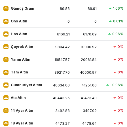
1.06%
Gümüş Gram
89.83
89.91
0.01%
Ons Altın
0
0
0.06%
Has Altın
6169.21
6170.09
0%
Çeyrek Altın
9804.42
10030.92
0%
Yarım Altın
19547.57
20061.84
0%
Tam Altın
39217.70
40000.97
-0.06%
Cumhuriyet Altını
40634.00
41251.00
0%
Ata Altın
40443.25
41473.40
0%
14 Ayar Altın
3492.83
3497.02
0%
18 Ayar Altın
4473.27
4478.64