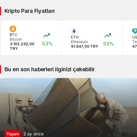
Kripto Para Fiyatları
BTC
ETH
U
Bitcoin
Ethereum
Te
0.2%
0.5%
3.102.232,00
91.647,00 TRY
47
TRY
Bu en son haberleri ilginizi çekebilir
Yaşam
2 ay önce