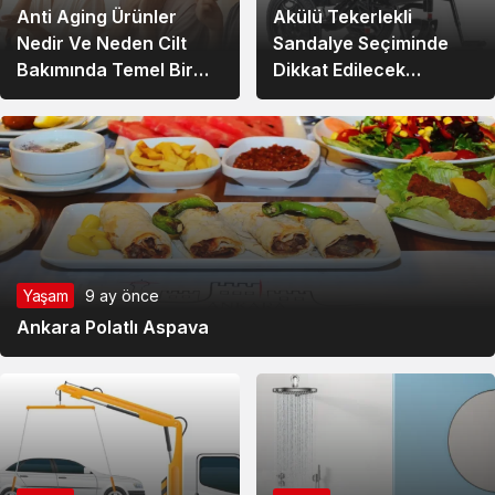
Anti Aging Ürünler
Akülü Tekerlekli
Nedir Ve Neden Cilt
Sandalye Seçiminde
Bakımında Temel Bir
Dikkat Edilecek
Yerdedir?
Noktalar: Konfor,
Güvenlik ve Doğru
Model Tercihi
Yaşam
9 ay önce
Ankara Polatlı Aspava