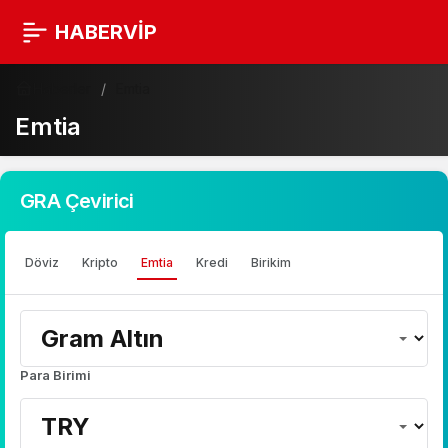
HABERVİP
Haberler
Emtia
Emtia
GRA Çevirici
Döviz
Kripto
Emtia
Kredi
Birikim
Para Birimi