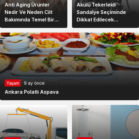
Anti Aging Ürünler
Akülü Tekerlekli
Nedir Ve Neden Cilt
Sandalye Seçiminde
Bakımında Temel Bir
Dikkat Edilecek
Yerdedir?
Noktalar: Konfor,
Güvenlik ve Doğru
Model Tercihi
Yaşam
9 ay önce
Ankara Polatlı Aspava