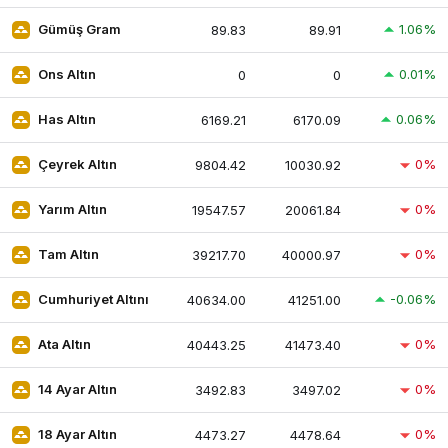
1.06%
Gümüş Gram
89.83
89.91
0.01%
Ons Altın
0
0
0.06%
Has Altın
6169.21
6170.09
0%
Çeyrek Altın
9804.42
10030.92
0%
Yarım Altın
19547.57
20061.84
0%
Tam Altın
39217.70
40000.97
-0.06%
Cumhuriyet Altını
40634.00
41251.00
0%
Ata Altın
40443.25
41473.40
0%
14 Ayar Altın
3492.83
3497.02
0%
18 Ayar Altın
4473.27
4478.64