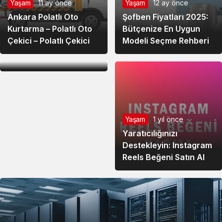
Yaşam
11 ay önce
Yaşam
12 ay önce
Ankara Polatlı Oto
Şofben Fiyatları 2025:
Yaşam
12 ay önce
Kurtarma – Polatlı Oto
Bütçenize En Uygun
Klima Fiyatları Nedir?
Çekici – Polatlı Çekici
Modeli Seçme Rehberi
Bütçenize En Uygun
Modeli Bulma Rehberi
Yaşam
1 yıl önce
Yaratıcılığınızı
Destekleyin: Instagram
Reels Beğeni Satın Al