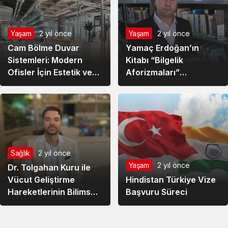
Yaşam
2 yıl önce
Yaşam
2 yıl önce
Cam Bölme Duvar
Yamaç Erdoğan’ın
Sistemleri: Modern
Kitabı “Bilgelik
Ofisler İçin Estetik ve
Aforizmaları”
Fonksiyonel Çözümler |
Okuyucuların İlgisini
Man Ofis
Çekiyor
Sağlık
2 yıl önce
Yaşam
2 yıl önce
Dr. Tolgahan Kuru ile
Vücut Geliştirme
Hindistan Türkiye Vize
Hareketlerinin Bilimsel
Başvuru Süreci
Analizi