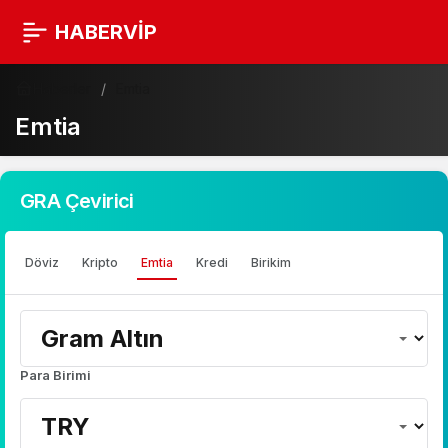
HABERVİP
Haberler
Emtia
Emtia
GRA Çevirici
Döviz
Kripto
Emtia
Kredi
Birikim
Para Birimi