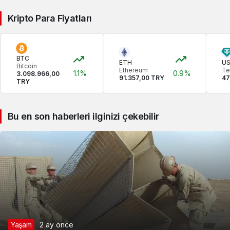
Kripto Para Fiyatları
BTC
ETH
U
Bitcoin
Ethereum
Te
1.1%
0.9%
3.098.966,00
91.357,00 TRY
47
TRY
Bu en son haberleri ilginizi çekebilir
Yaşam
2 ay önce