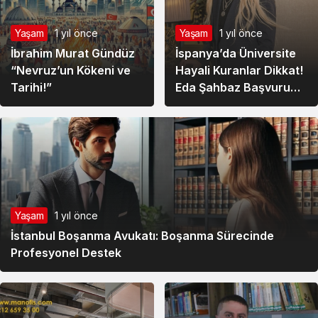
Yaşam
1 yıl önce
Yaşam
1 yıl önce
İbrahim Murat Gündüz
İspanya’da Üniversite
“Nevruz’un Kökeni ve
Hayali Kuranlar Dikkat!
Tarihi!”
Eda Şahbaz Başvuru
Koşullarını Açıkladı
Yaşam
1 yıl önce
İstanbul Boşanma Avukatı: Boşanma Sürecinde
Profesyonel Destek