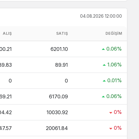
04.08.2026 12:00:00
aç TL ?
 Kaç TL ?
ALIŞ
SATIŞ
DEĞIŞIM
ç TL ?
0.06%
00.21
6201.10
ltın Kaç TL ?
 TL ?
1.06%
89.83
89.91
0.01%
0
0
0.06%
69.21
6170.09
0%
04.42
10030.92
0%
47.57
20061.84