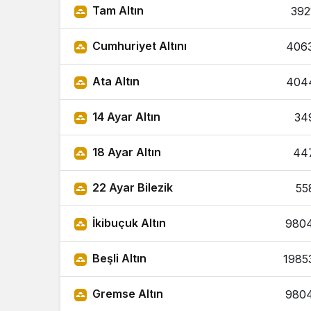
Tam Altın
392
Cumhuriyet Altını
406
Ata Altın
404
14 Ayar Altın
34
18 Ayar Altın
44
22 Ayar Bilezik
55
İkibuçuk Altın
980
Beşli Altın
1985
Gremse Altın
980