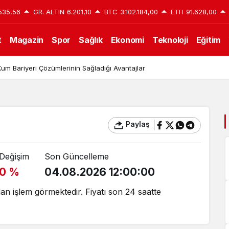
535,56
GR. ALTIN
6.201,10
BTC
3.102.184,00
ETH
91.628,00
t
Magazin
Spor
Sağlık
Ekonomi
Teknoloji
Eğitim
um Bariyeri Çözümlerinin Sağladığı Avantajlar
Paylaş
Değişim
Son Güncelleme
0 %
04.08.2026 12:00:00
dan işlem görmektedir. Fiyatı son 24 saatte