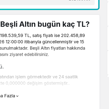
1 Beşli Altın bugün kaç TL?
tı 198.539,59 TL, satış fiyatı ise 202.458,89
026 12:00:00 itibarıyla güncellenmiştir ve 15
sunulmaktadır. Beşli Altın fiyatları hakkında
asını ziyaret edebilirsiniz.
ü.
yatından işlem görmektedir ve 24 saatlik
tte 0,000000 değişim göstermiştir..
nın üstünde yer alan çevirici aracını kullanarak
a Fazla
r şekilde çevirme işlemlerinizi
rı hakkında detaylı bilgi ve anlık güncellemeler