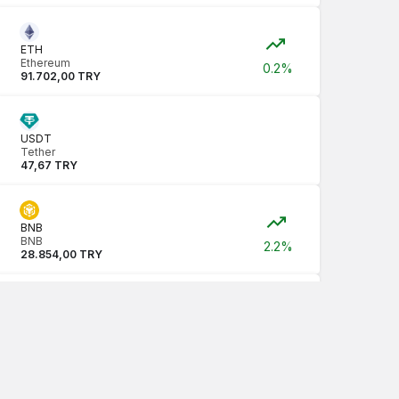
ETH
Ethereum
0.2%
91.702,00 TRY
USDT
Tether
47,67 TRY
BNB
BNB
2.2%
28.854,00 TRY
USDC
USDC
47,68 TRY