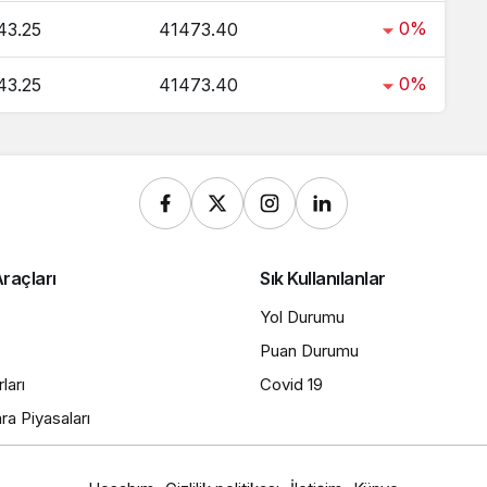
0%
43.25
41473.40
0%
43.25
41473.40
raçları
Sık Kullanılanlar
Yol Durumu
Puan Durumu
ları
Covid 19
ra Piyasaları