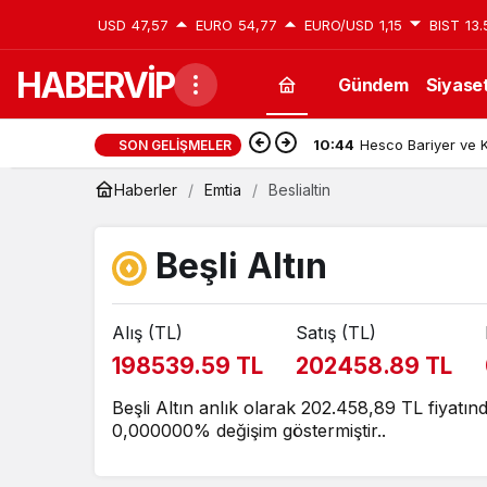
USD
47,57
EURO
54,77
EURO/USD
1,15
BIST
13.
HABERVİP
Gündem
Siyase
10:44
Hesco Bariyer ve K
SON GELIŞMELER
Haberler
Emtia
Beslialtin
Beşli Altın
Alış (TL)
Satış (TL)
198539.59 TL
202458.89 TL
Beşli Altın anlık olarak 202.458,89 TL fiyatın
0,000000% değişim göstermiştir..