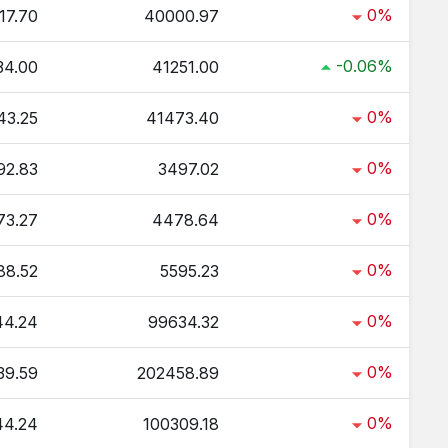
0%
17.70
40000.97
-0.06%
34.00
41251.00
0%
43.25
41473.40
0%
92.83
3497.02
0%
73.27
4478.64
0%
88.52
5595.23
0%
44.24
99634.32
0%
39.59
202458.89
0%
44.24
100309.18