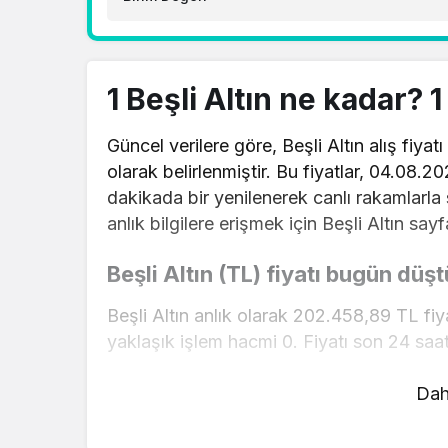
1 Beşli Altın ne kadar? 
Güncel verilere göre, Beşli Altın alış fiya
olarak belirlenmiştir. Bu fiyatlar, 04.08.2
dakikada bir yenilenerek canlı rakamlarla 
anlık bilgilere erişmek için Beşli Altın sayf
Beşli Altın (TL) fiyatı bugün düşt
Beşli Altın anlık olarak 202.458,89 TL fi
yaklaşık işlem hacmi 0. Fiyatı son 24 saa
Beşli Altın hesaplama işlemleri için, sayfa
Dah
mevcut fiyatlar üzerinden hızlı ve kolay bi
gerçekleştirebilirsiniz. Beşli Altın fiyatla