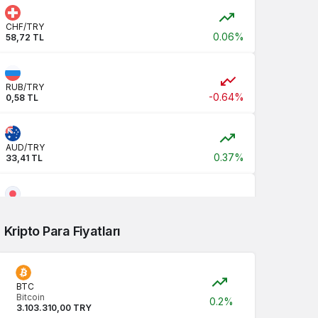
CHF/TRY
0.06%
58,72 TL
RUB/TRY
-0.64%
0,58 TL
AUD/TRY
0.37%
33,41 TL
JPY/TRY
0,00 TL
Kripto Para Fiyatları
CNY/TRY
0.12%
7,04 TL
BTC
Bitcoin
0.2%
3.103.310,00 TRY