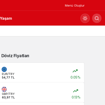
Menü Oluştur
Yaşam
Mod
değiştir
Gündüz Modu
Döviz Fiyatları
Gündüz modunu seçin.
Gece Modu
EUR/TRY
Gece modunu seçin.
0.05%
54,77 TL
Sistem Modu
GBP/TRY
Sistem modunu seçin.
0.13%
63,97 TL