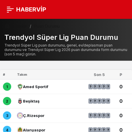
HABERVİP
Haberler
Puan Durumu
Trendyol Süper Lig Puan Durumu
Trendyol Süper Lig puan durumunu, genel, ev/deplasman puan
durumunu ve Trendyol Süper Lig 2026 puan durumunda form durumunu
(son 5 maç) görün.
Son 5
P
#
Takım
0
Amed Sportif
1
?
?
?
?
?
Veri
Veri
Veri
Veri
Veri
yok
yok
yok
yok
yok
0
Beşiktaş
2
?
?
?
?
?
Veri
Veri
Veri
Veri
Veri
yok
yok
yok
yok
yok
0
Ç.Rizespor
3
?
?
?
?
?
Veri
Veri
Veri
Veri
Veri
yok
yok
yok
yok
yok
0
Alanyaspor
4
?
?
?
?
?
Veri
Veri
Veri
Veri
Veri