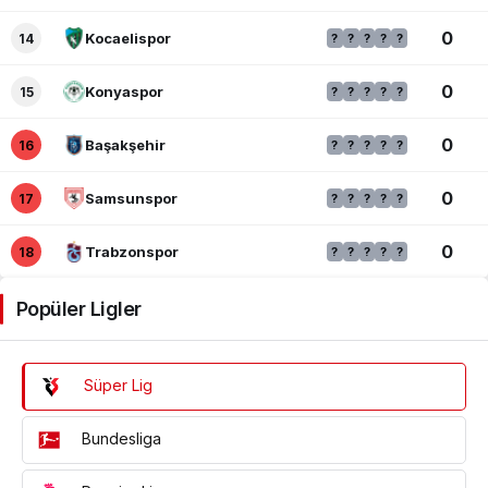
yok
yok
yok
yok
yok
0
Kocaelispor
14
?
?
?
?
?
Veri
Veri
Veri
Veri
Veri
yok
yok
yok
yok
yok
0
Konyaspor
15
?
?
?
?
?
Veri
Veri
Veri
Veri
Veri
yok
yok
yok
yok
yok
0
Başakşehir
16
?
?
?
?
?
Veri
Veri
Veri
Veri
Veri
yok
yok
yok
yok
yok
0
Samsunspor
17
?
?
?
?
?
Veri
Veri
Veri
Veri
Veri
yok
yok
yok
yok
yok
0
Trabzonspor
18
?
?
?
?
?
Veri
Veri
Veri
Veri
Veri
yok
yok
yok
yok
yok
Popüler Ligler
Süper Lig
Bundesliga