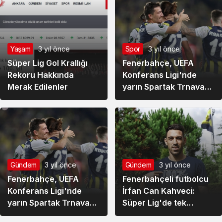
Yaşam
3 yıl önce
Spor
3 yıl önce
Süper Lig Gol Krallığı
Fenerbahçe, UEFA
Rekoru Hakkında
Konferans Ligi'nde
Merak Edilenler
yarın Spartak Trnava
deplasmanına çıkacak
Gündem
3 yıl önce
Gündem
3 yıl önce
Fenerbahçe, UEFA
Fenerbahçeli futbolcu
Konferans Ligi'nde
İrfan Can Kahveci:
yarın Spartak Trnava
Süper Lig'de tek
deplasmanına çıkacak
hedefimiz şampiyonluk