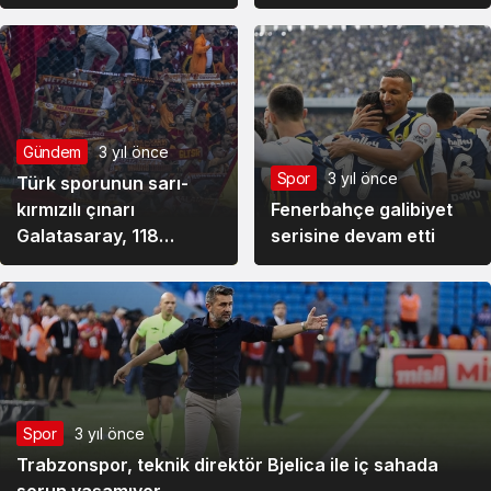
Gündem
3 yıl önce
Spor
3 yıl önce
Türk sporunun sarı-
kırmızılı çınarı
Fenerbahçe galibiyet
Galatasaray, 118
serisine devam etti
yaşında
Spor
3 yıl önce
Trabzonspor, teknik direktör Bjelica ile iç sahada