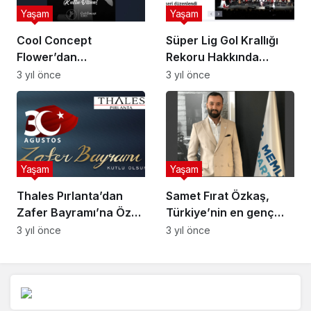
Yaşam
Yaşam
Cool Concept
Süper Lig Gol Krallığı
Flower’dan
Rekoru Hakkında
Cumhuriyetimizin 100.
Merak Edilenler
3 yıl önce
3 yıl önce
Yılına Özel Duyuru
Yaşam
Yaşam
Thales Pırlanta’dan
Samet Fırat Özkaş,
Zafer Bayramı’na Özel
Türkiye’nin en genç
Işıltı
milletvekili adayı
3 yıl önce
3 yıl önce