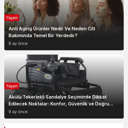
Yaşam
Anti Aging Ürünler Nedir Ve Neden Cilt
Bakımında Temel Bir Yerdedir?
8 ay önce
Yaşam
Akülü Tekerlekli Sandalye Seçiminde Dikkat
Edilecek Noktalar: Konfor, Güvenlik ve Doğru
Model Tercihi
9 ay önce