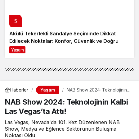
5
Akülü Tekerlekli Sandalye Seçiminde Dikkat
Edilecek Noktalar: Konfor, Güvenlik ve Doğru
Model Tercihi
Yaşam
9 ay önce
Yaşam
Haberler
NAB Show 2024: Teknolojinin
Kalbi Las Vegas’ta Attı!
NAB Show 2024: Teknolojinin Kalbi
Las Vegas’ta Attı!
Las Vegas, Nevada'da 101. Kez Düzenlenen NAB
Show, Medya ve Eğlence Sektörünün Buluşma
Noktası Oldu