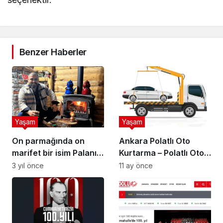
Benzer Haberler
Yaşam
Yaşam
On parmağında on
Ankara Polatlı Oto
marifet bir isim Palanın
Kurtarma – Polatlı Oto
Otağı Mehmet Eken
Çekici – Polatlı Çekici
3 yıl önce
11 ay önce