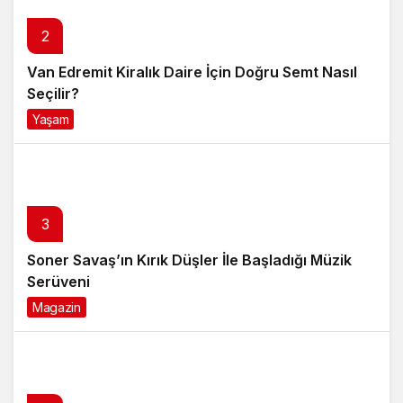
2
Van Edremit Kiralık Daire İçin Doğru Semt Nasıl
Seçilir?
Yaşam
4 ay önce
3
Soner Savaş’ın Kırık Düşler İle Başladığı Müzik
Serüveni
Magazin
6 ay önce