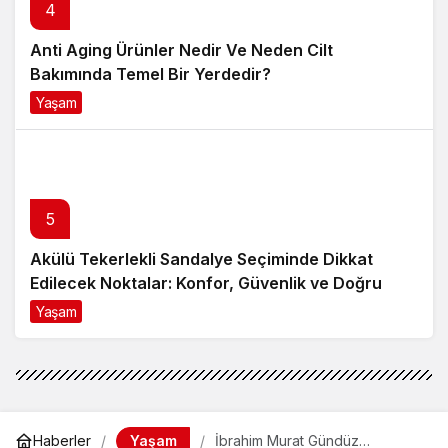
4
Anti Aging Ürünler Nedir Ve Neden Cilt
Bakımında Temel Bir Yerdedir?
Yaşam
8 ay önce
5
Akülü Tekerlekli Sandalye Seçiminde Dikkat
Edilecek Noktalar: Konfor, Güvenlik ve Doğru
Model Tercihi
Yaşam
9 ay önce