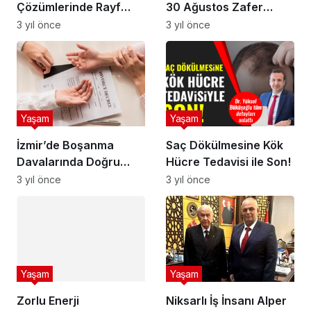
Çözümlerinde Rayf
30 Ağustos Zafer
Teknik’in İnovasyonu
Bayramı Kutlama
3 yıl önce
3 yıl önce
Mesajı:
Yaşam
Yaşam
İzmir’de Boşanma
Saç Dökülmesine Kök
Davalarında Doğru
Hücre Tedavisi ile Son!
Adres Deniz Hukuk
3 yıl önce
3 yıl önce
Bürosu
Yaşam
Niksarlı İş İnsanı Alper