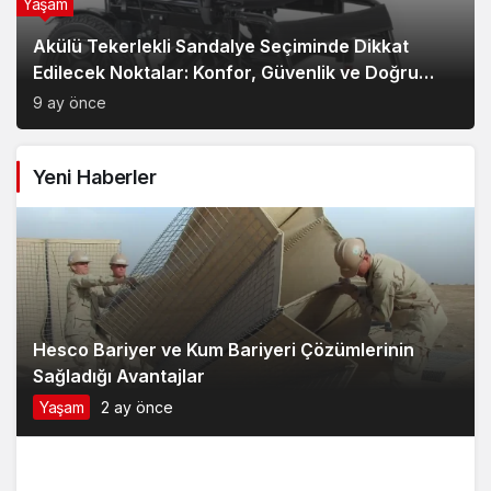
Yaşam
Akülü Tekerlekli Sandalye Seçiminde Dikkat
Edilecek Noktalar: Konfor, Güvenlik ve Doğru
Model Tercihi
9 ay önce
Yeni Haberler
Hesco Bariyer ve Kum Bariyeri Çözümlerinin
Sağladığı Avantajlar
Yaşam
2 ay önce