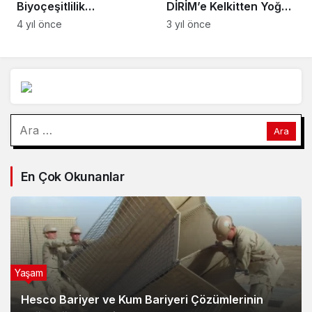
DİRİM’e Kelkitten Yoğun
Yaşam
Teveccüh
3 yıl önce
Zorlu Enerji
Biyoçeşitlilik
Araştırması: Hedef
4 yıl önce
canlıların yaşam
alanlarını iyileştirerek
korumak
Arama:
En Çok Okunanlar