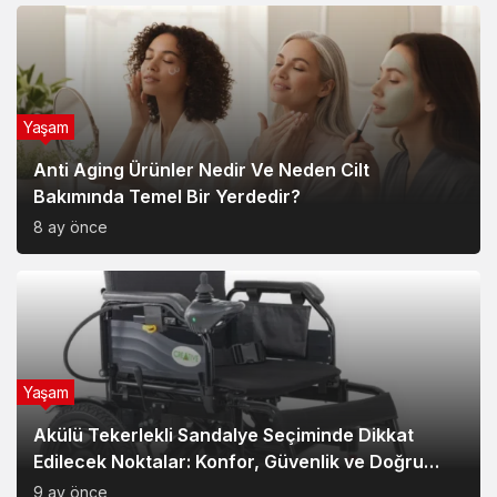
Yaşam
Anti Aging Ürünler Nedir Ve Neden Cilt
Bakımında Temel Bir Yerdedir?
8 ay önce
Yaşam
Akülü Tekerlekli Sandalye Seçiminde Dikkat
Edilecek Noktalar: Konfor, Güvenlik ve Doğru
Model Tercihi
9 ay önce