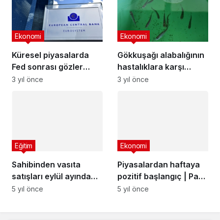
Ekonomi
Ekonomi
Küresel piyasalarda
Gökkuşağı alabalığının
Fed sonrası gözler
hastalıklara karşı
ECB’ye çevrildi
direnci artırılacak
3 yıl önce
3 yıl önce
Eğitim
Ekonomi
Sahibinden vasıta
Piyasalardan haftaya
satışları eylül ayında
pozitif başlangıç | Para
yüzde 22 arttı!
Haberleri
5 yıl önce
5 yıl önce