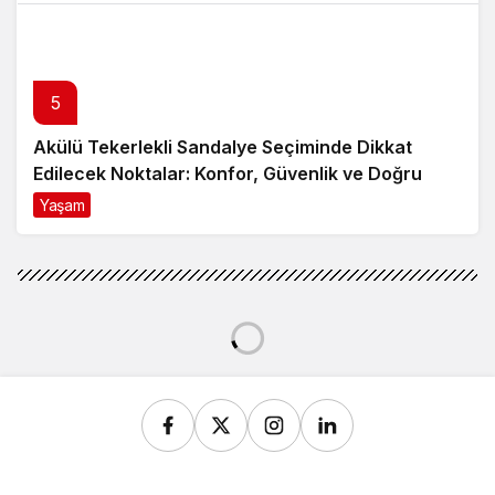
5
Akülü Tekerlekli Sandalye Seçiminde Dikkat
Edilecek Noktalar: Konfor, Güvenlik ve Doğru
Model Tercihi
Yaşam
9 ay önce