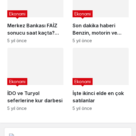
Ekonomi
Ekonomi
Merkez Bankası FAİZ
Son dakika haberi
sonucu saat kaçta?
Benzin, motorin ve
Faizler düşecek mi? MB
otogaza dolar zammı
5 yıl önce
5 yıl önce
PPK Kasım ayı faiz
sonucu
Ekonomi
Ekonomi
İDO ve Turyol
İşte ikinci elde en çok
seferlerine kur darbesi
satılanlar
5 yıl önce
5 yıl önce