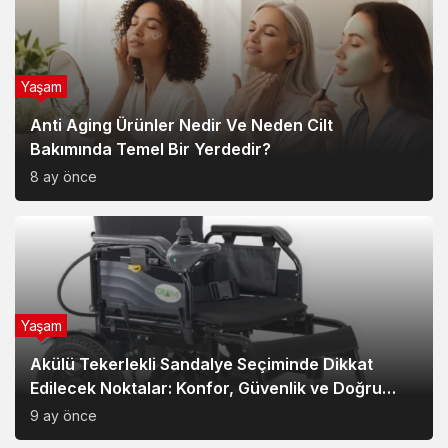
Yaşam
Anti Aging Ürünler Nedir Ve Neden Cilt
Bakımında Temel Bir Yerdedir?
8 ay önce
Yaşam
Akülü Tekerlekli Sandalye Seçiminde Dikkat
Edilecek Noktalar: Konfor, Güvenlik ve Doğru
Model Tercihi
9 ay önce