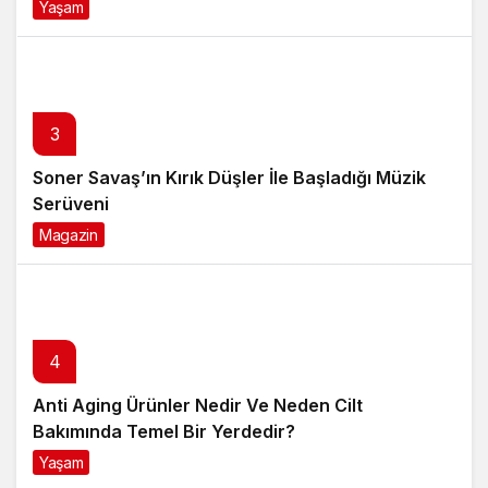
Yaşam
4 ay önce
3
Soner Savaş’ın Kırık Düşler İle Başladığı Müzik
Serüveni
Magazin
6 ay önce
4
Anti Aging Ürünler Nedir Ve Neden Cilt
Bakımında Temel Bir Yerdedir?
Yaşam
8 ay önce