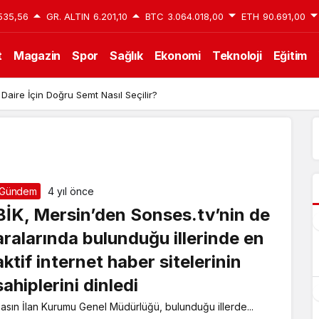
535,56
GR. ALTIN
6.201,10
BTC
3.064.018,00
ETH
90.691,00
t
Magazin
Spor
Sağlık
Ekonomi
Teknoloji
Eğitim
 Daire İçin Doğru Semt Nasıl Seçilir?
Gündem
4 yıl önce
BİK, Mersin’den Sonses.tv’nin de
aralarında bulunduğu illerinde en
aktif internet haber sitelerinin
sahiplerini dinledi
asın İlan Kurumu Genel Müdürlüğü, bulunduğu illerde...