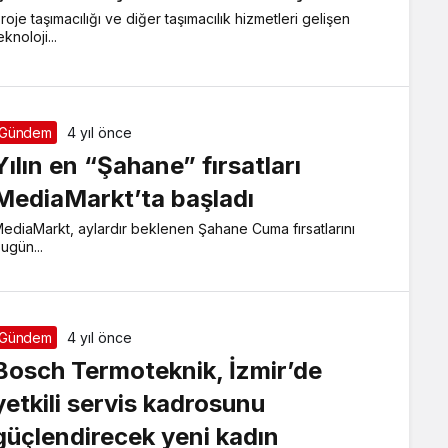
roje taşımacılığı ve diğer taşımacılık hizmetleri gelişen
eknoloji...
Gündem
4 yıl önce
Yılın en “Şahane” fırsatları
MediaMarkt’ta başladı
ediaMarkt, aylardır beklenen Şahane Cuma fırsatlarını
ugün...
Gündem
4 yıl önce
Bosch Termoteknik, İzmir’de
yetkili servis kadrosunu
güçlendirecek yeni kadın