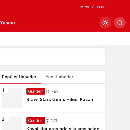
Menü Oluştur
Yaşam
Mod
değiştir
Yazarlarımız
Gündüz Modu
Gündüz modunu seçin.
Popüler Haberler
Yeni Haberler
Gece Modu
1
792
Gündem
Gece modunu seçin.
Brawl Stars Gems Hilesi Kazan
Sistem Modu
2
Sistem modunu seçin.
123
Gündem
Kayalıklar arasında sıkışmış halde