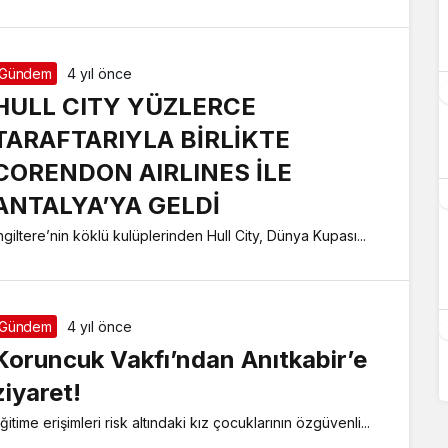
Gündem
4 yıl önce
HULL CITY YÜZLERCE
TARAFTARIYLA BİRLİKTE
CORENDON AIRLINES İLE
ANTALYA’YA GELDİ
ngiltere’nin köklü kulüplerinden Hull City, Dünya Kupası...
Gündem
4 yıl önce
Koruncuk Vakfı’ndan Anıtkabir’e
ziyaret!
ğitime erişimleri risk altındaki kız çocuklarının özgüvenli...