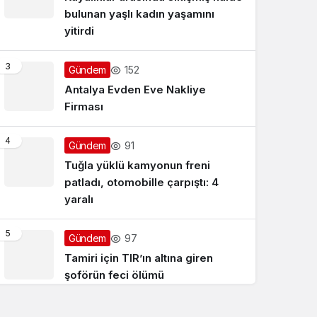
bulunan yaşlı kadın yaşamını
yitirdi
3
152
Gündem
Antalya Evden Eve Nakliye
Firması
4
91
Gündem
Tuğla yüklü kamyonun freni
patladı, otomobille çarpıştı: 4
yaralı
5
97
Gündem
Tamiri için TIR’ın altına giren
şoförün feci ölümü