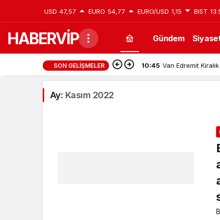
USD
47,57
EURO
54,77
EURO/USD
1,15
BIST
13.
HABERVİP
Gündem
Siyase
10:45
Van Edremit Kiralık
SON GELIŞMELER
Ay:
Kasım 2022
B