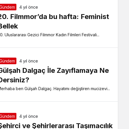
Gündem
4 yıl önce
20. Filmmor’da bu hafta: Feminist
Bellek
0. Uluslararası Gezici Filmmor Kadın Filmleri Festivali...
Gündem
4 yıl önce
Gülşah Dalgaç İle Zayıflamaya Ne
Dersiniz?
erhaba ben Gülşah Dalgaç. Hayatımı değiştiren mucizevi...
Gündem
4 yıl önce
Şehirci ve Şehirlerarası Taşımacılık