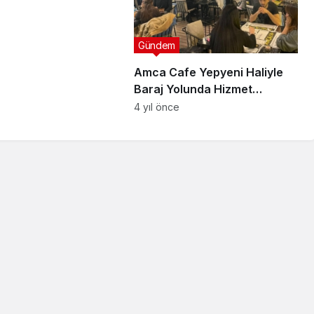
nde bir araya gelecek
Gündem
Amca Cafe Yepyeni Haliyle
Baraj Yolunda Hizmet
Veriyor!
4 yıl önce