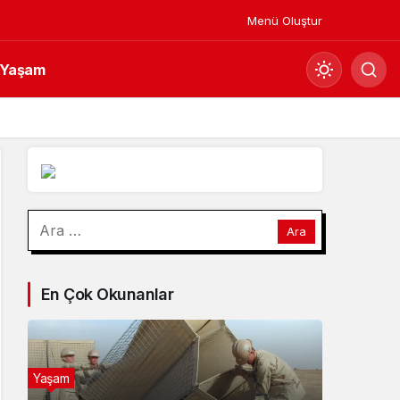
Menü Oluştur
Yaşam
Mod
değiştir
Gündüz Modu
Arama:
Gündüz modunu seçin.
Gece Modu
En Çok Okunanlar
Gece modunu seçin.
Sistem Modu
Sistem modunu seçin.
Yaşam