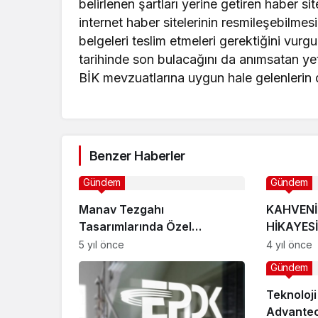
belirlenen şartları yerine getiren haber s
internet haber sitelerinin resmileşebilmesi
belgeleri teslim etmeleri gerektiğini vur
tarihinde son bulacağını da anımsatan yetki
BİK mevzuatlarına uygun hale gelenlerin d
Benzer Haberler
Gündem
Gündem
Manav Tezgahı
KAHVENİ
Tasarımlarında Özel
HİKAYES
Çalışmalar
BİR ARAY
5 yıl önce
4 yıl önce
Gündem
Teknoloji
Advantec