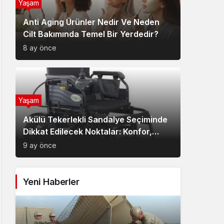
Yaşam
Anti Aging Ürünler Nedir Ve Neden
Cilt Bakımında Temel Bir Yerdedir?
8 ay önce
Yaşam
Akülü Tekerlekli Sandalye Seçiminde
Dikkat Edilecek Noktalar: Konfor,
Güvenlik ve Doğru Model Tercihi
9 ay önce
Yeni Haberler