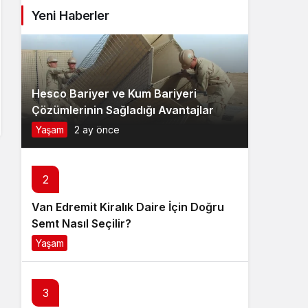
Yeni Haberler
Hesco Bariyer ve Kum Bariyeri
Çözümlerinin Sağladığı Avantajlar
Yaşam
2 ay önce
2
Van Edremit Kiralık Daire İçin Doğru
Semt Nasıl Seçilir?
Yaşam
4 ay önce
3