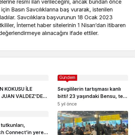
itelerine resmi ilan verileceğini, ancak bundan önce
 için Basın Savcılıklarına baş vurarak, istenilen
guladılar. Savcılıklara başvurunun 18 Ocak 2023
liler, İnternet haber sitelerinin 1 Nisan’dan itibaren
eğerlendirmeye alınacağını ifade ettiler.
Gündem
N KOKUSU İLE
Sevgililerin tartışması kanlı
İ JUAN VALDEZ’DE
bitti! 23 yaşındaki Bensu, tek
A GELDİ
kurşunla hayatını kaybetti
5 yıl önce
 tutkunları,
h Connect’in yerel