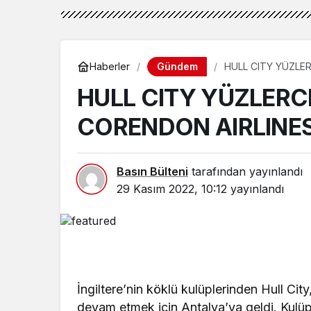
Gündem
Haberler
HULL CITY YÜZLERCE TARAF
ANTALYA’YA GELDİ
HULL CITY YÜZLERC
CORENDON AIRLINES
Basın Bülteni
tarafından yayınlandı
29 Kasım 2022, 10:12
yayınlandı
İngiltere’nin köklü kulüplerinden Hull City
devam etmek için Antalya’ya geldi. Kulü