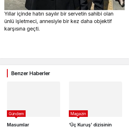
Yıllar içinde hatırı sayılır bir servetin sahibi olan
ünlü işletmeci, annesiyle bir kez daha objektif
karşısına geçti.
Benzer Haberler
Magazin
‘Üç Kuruş’ dizisinin
Gündem
çekimleri başladı
Masumlar
5 yıl önce
Apartmanı’nda nefes
kesen sahne! Han,
5 yıl önce