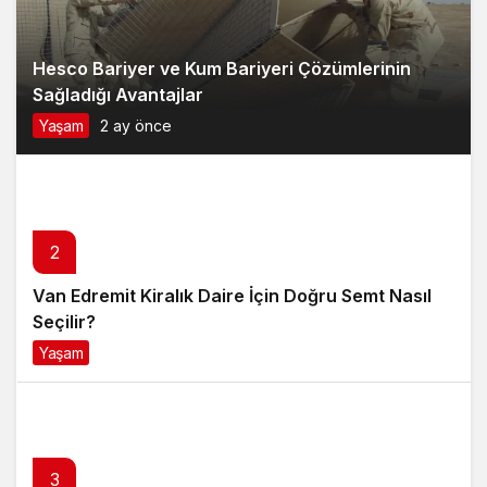
Yaşam
2 ay önce
2
Van Edremit Kiralık Daire İçin Doğru Semt Nasıl
Seçilir?
Yaşam
4 ay önce
3
Soner Savaş’ın Kırık Düşler İle Başladığı Müzik
Serüveni
Magazin
6 ay önce