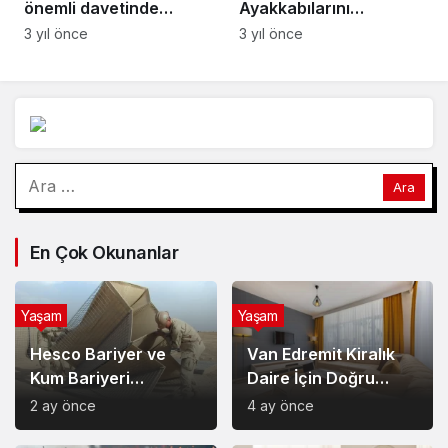
Arama:
En Çok Okunanlar
Yaşam
Yaşam
Hesco Bariyer ve
Van Edremit Kiralık
Kum Bariyeri
Daire İçin Doğru
Çözümlerinin
Semt Nasıl Seçilir?
2 ay önce
4 ay önce
Sağladığı Avantajlar
Magazin
Yaşam
Soner Savaş’ın Kırık
Anti Aging Ürünler
Düşler İle Başladığı
Nedir Ve Neden Cilt