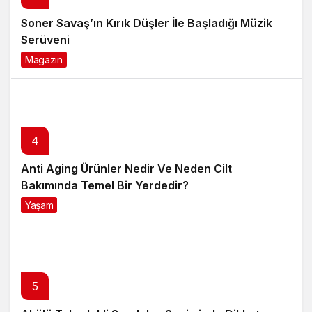
4
Anti Aging Ürünler Nedir Ve Neden Cilt
Bakımında Temel Bir Yerdedir?
Yaşam
8 ay önce
5
Akülü Tekerlekli Sandalye Seçiminde Dikkat
Edilecek Noktalar: Konfor, Güvenlik ve Doğru
Model Tercihi
Yaşam
9 ay önce