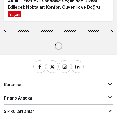
Magazin
Haberler
Berkay'ın çilesi bitti! 'Ev
taşıma vakası bizi mahvetti'
Berkay'ın çilesi bitti! 'Ev taşıma
vakası bizi mahvetti'
Haber Vip
tarafından yayınlandı
7 Eylül 2022, 08:30
yayınlandı
5 Mart 2023,
18:57
güncellendi