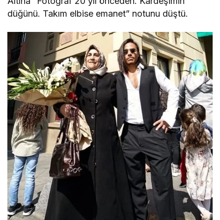
Altına “Fotoğraf 20 yıl önceden. Kardeşimin
düğünü. Takım elbise emanet” notunu düştü.