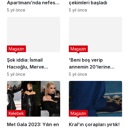
kazan dairesinde birini
Magazin
saklıyor
Şok iddia: İsmail
Magazin
Hacıoğlu, Merve
'Beni boş verip
Çağıran’ı aldattı!
5 yıl önce
annemin 20'lerine
bakayım derken…'
5 yıl önce
Kelebek
Magazin
Met Gala 2023: Yılın en
Kral'ın çorapları yırtık!
önemli davetinde
Ayakkabılarını
unutulmaz anlar… İşte
çıkarınca hepimiz
3 yıl önce
3 yıl önce
gecenin en şıkları ve
şaşırdı
sınıfta kalanları!