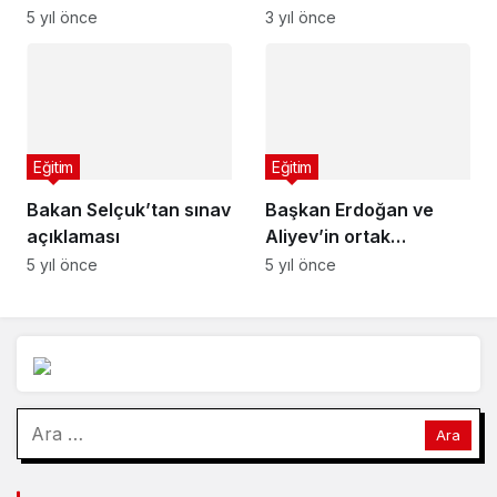
İçin Etkinlikler
5 yıl önce
3 yıl önce
Düzenliyor
Eğitim
Eğitim
Bakan Selçuk’tan sınav
Başkan Erdoğan ve
açıklaması
Aliyev’in ortak
faaliyetleri
5 yıl önce
5 yıl önce
kitaplaştırıldı
Arama: