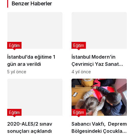
Benzer Haberler
Eğitim
Eğitim
İstanbul’da eğitime 1
İstanbul Modern’in
gün ara verildi
Çevrimiçi Yaz Sanat
Okulu’nda son hafta!
5 yıl önce
4 yıl önce
Eğitim
Eğitim
2020-ALES/2 sınav
Sabancı Vakfı, Deprem
sonuçları açıklandı
Bölgesindeki Çocuklar