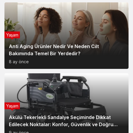
Yaşam
Anti Aging Ürünler Nedir Ve Neden Cilt
Bakımında Temel Bir Yerdedir?
8 ay önce
Yaşam
Akülü Tekerlekli Sandalye Seçiminde Dikkat
Edilecek Noktalar: Konfor, Güvenlik ve Doğru
Model Tercihi
9 ay önce