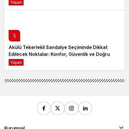
Yaşam
8 ay önce
5
Akülü Tekerlekli Sandalye Seçiminde Dikkat
Edilecek Noktalar: Konfor, Güvenlik ve Doğru
Model Tercihi
Yaşam
9 ay önce
Kurumsal