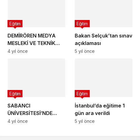
Eğitim
Eğitim
DEMİRÖREN MEDYA
Bakan Selçuk’tan sınav
MESLEKİ VE TEKNİK
açıklaması
ANADOLU LİSESİ’NDEN
4 yıl önce
5 yıl önce
LGS’DE REKOR BAŞARI
Eğitim
Eğitim
SABANCI
İstanbul’da eğitime 1
ÜNİVERSİTESİ’NDE
gün ara verildi
TANITIM GÜNLERİ
4 yıl önce
5 yıl önce
BAŞLADI