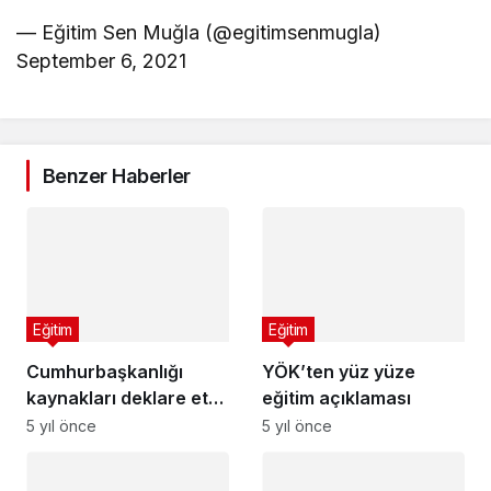
— Eğitim Sen Muğla (@egitimsenmugla)
September 6, 2021
Benzer Haberler
Eğitim
Eğitim
Cumhurbaşkanlığı
YÖK’ten yüz yüze
kaynakları deklare etti:
eğitim açıklaması
İşte Erdoğan’ın
5 yıl önce
5 yıl önce
öğleden sonraki
programı