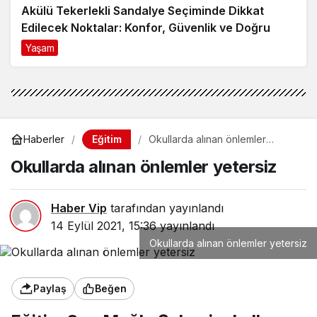
Akülü Tekerlekli Sandalye Seçiminde Dikkat
Edilecek Noktalar: Konfor, Güvenlik ve Doğru
Model Tercihi
Yaşam
9 ay önce
Eğitim
Haberler
Okullarda alınan önlemler
yetersiz
Okullarda alınan önlemler yetersiz
Haber Vip
tarafından yayınlandı
14 Eylül 2021, 15:36
yayınlandı
Okullarda alınan önlemler yetersiz
Paylaş
Beğen