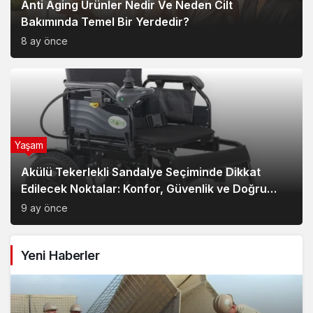
Anti Aging Ürünler Nedir Ve Neden Cilt
Bakımında Temel Bir Yerdedir?
8 ay önce
Yaşam
Akülü Tekerlekli Sandalye Seçiminde Dikkat
Edilecek Noktalar: Konfor, Güvenlik ve Doğru
Model Tercihi
9 ay önce
Yeni Haberler