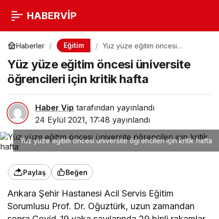
HABERVİP
Eğitim
Haberler
Yüz yüze eğitim öncesi
üniversite öğrencileri için kritik
Yüz yüze eğitim öncesi üniversite
hafta
öğrencileri için kritik hafta
Haber Vip
tarafından yayınlandı
24 Eylül 2021, 17:48
yayınlandı
Yüz yüze eğitim öncesi üniversite öğrencileri için kritik hafta
Paylaş
Beğen
Ankara Şehir Hastanesi Acil Servis Eğitim
Sorumlusu Prof. Dr. Oğuztürk, uzun zamandan
sonra Covid-19 vaka sayılarında 29 binli rakamlar