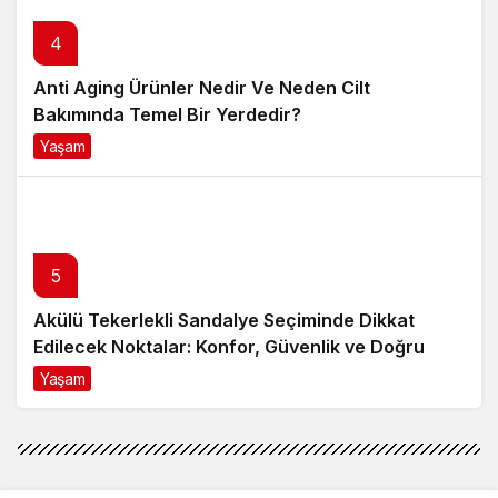
5
Akülü Tekerlekli Sandalye Seçiminde Dikkat
Edilecek Noktalar: Konfor, Güvenlik ve Doğru
Model Tercihi
Yaşam
9 ay önce
Gündem
Haberler
Mersinli Yörük dijital müzik
dünyasında
Mersinli Yörük dijital müzik
dünyasında
Haber Vip
tarafından yayınlandı