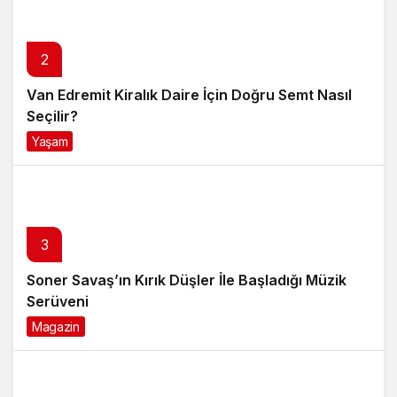
3
Soner Savaş’ın Kırık Düşler İle Başladığı Müzik
Serüveni
Magazin
6 ay önce
4
Anti Aging Ürünler Nedir Ve Neden Cilt
Bakımında Temel Bir Yerdedir?
Yaşam
8 ay önce