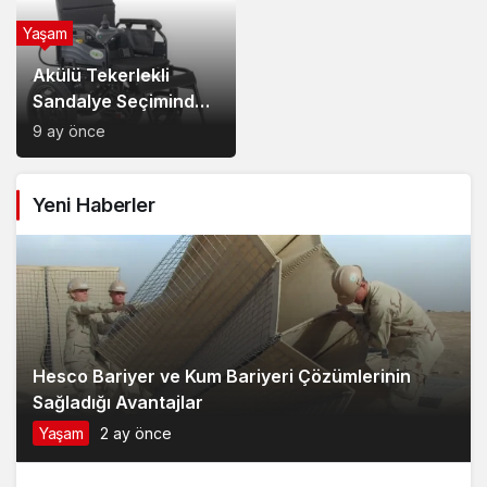
Yeni Haberler
Model Tercihi
Hesco Bariyer ve Kum Bariyeri Çözümlerinin
Sağladığı Avantajlar
Yaşam
2 ay önce
2
Van Edremit Kiralık Daire İçin Doğru Semt Nasıl
Seçilir?
Yaşam
4 ay önce