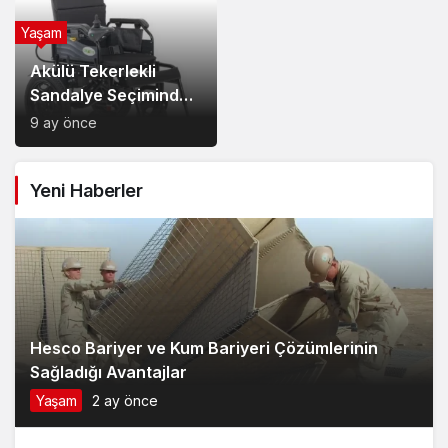
Yeni Haberler
Model Tercihi
Hesco Bariyer ve Kum Bariyeri Çözümlerinin
Sağladığı Avantajlar
Yaşam
2 ay önce
2
Van Edremit Kiralık Daire İçin Doğru Semt Nasıl
Seçilir?
Yaşam
4 ay önce