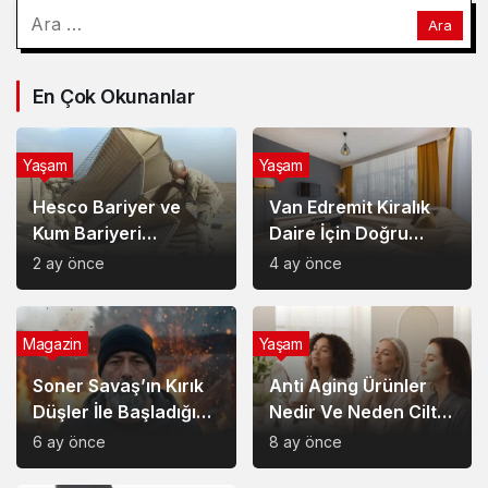
Hesco Bariyer ve
Van Edremit Kiralık
Kum Bariyeri
Daire İçin Doğru
Çözümlerinin
Semt Nasıl Seçilir?
2 ay önce
4 ay önce
Sağladığı Avantajlar
Magazin
Yaşam
Soner Savaş’ın Kırık
Anti Aging Ürünler
Düşler İle Başladığı
Nedir Ve Neden Cilt
Müzik Serüveni
Bakımında Temel Bir
6 ay önce
8 ay önce
Yerdedir?
Yaşam
Akülü Tekerlekli
Sandalye Seçiminde
Dikkat Edilecek
9 ay önce
Noktalar: Konfor,
Güvenlik ve Doğru