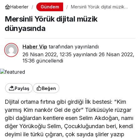
26 Nisan 2022, 12:35
yayınlandı
26 Nisan 2022,
15:36
güncellendi
Paylaş
Beğen
Dijital ortama fırtına gibi girdiği İlk bestesi: “Kim
yarmış Kim nankör Gel de gör” Türküsüyle rüzgar
gibi dağlardan kentlere esen Selim Akdoğan, namı
diğer Yörükoğlu Selim, Çocukluğundan beri, kendi
deyimi ile türkü çığıran, çok sayıda şiirler yazıp
beste yapan bir köylü çocuğu…
Çok iddialı olduğu ilk bestesi ile Dijital Müzik
dünyasının en favorileri Net D, Spotify ve bir çok
dijital ortamlarda cd ve videosu yayınlanan
Yörükoğlu Selim, 40 yıl sonra gelen şöhretiyle,
‘Müzik dünyasına yağmur taneleri gibi tek tek