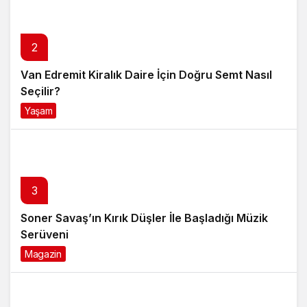
3
Soner Savaş’ın Kırık Düşler İle Başladığı Müzik
Serüveni
Magazin
6 ay önce
4
Anti Aging Ürünler Nedir Ve Neden Cilt
Bakımında Temel Bir Yerdedir?
Yaşam
8 ay önce