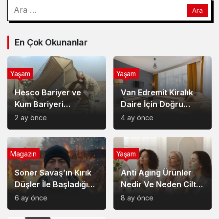
Hesco Bariyer ve
Van Edremit Kiralık
Kum Bariyeri
Daire İçin Doğru
Çözümlerinin
Semt Nasıl Seçilir?
2 ay önce
4 ay önce
Sağladığı Avantajlar
Magazin
Yaşam
Soner Savaş’ın Kırık
Anti Aging Ürünler
Düşler İle Başladığı
Nedir Ve Neden Cilt
Müzik Serüveni
Bakımında Temel Bir
6 ay önce
8 ay önce
Yerdedir?
Yaşam
Akülü Tekerlekli
Sandalye Seçiminde
Dikkat Edilecek
9 ay önce
Noktalar: Konfor,
Güvenlik ve Doğru