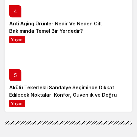
5
Akülü Tekerlekli Sandalye Seçiminde Dikkat
Edilecek Noktalar: Konfor, Güvenlik ve Doğru
Model Tercihi
Yaşam
9 ay önce
Kurumsal