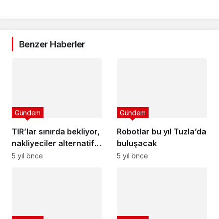
Benzer Haberler
Gündem
Gündem
TIR’lar sınırda bekliyor,
Robotlar bu yıl Tuzla’da
nakliyeciler alternatif
buluşacak
koridor istiyor
5 yıl önce
5 yıl önce
Gündem
Tevekkül Vakti
Gündem
İnstagram Sayfası
Nesli tükenmek
Kimin? @tevekkulvakti
4 yıl önce
suretiyle! Adana'da
Ne Zaman Kuruldu?
görüldü
5 yıl önce
Gündem
T.O.M. Digital,