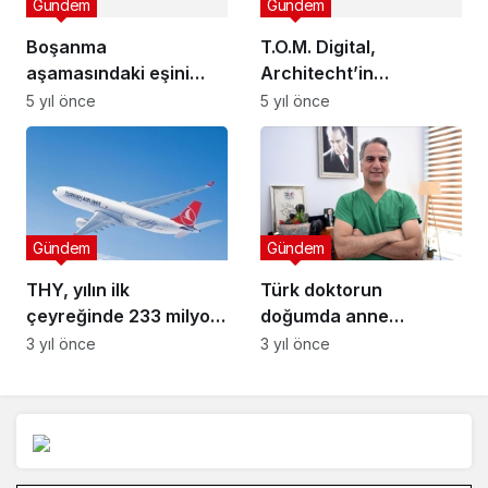
Gündem
Gündem
THY, yılın ilk
Türk doktorun
çeyreğinde 233 milyon
doğumda anne
dolar net kar etti
ölümlerini azaltmaya
3 yıl önce
3 yıl önce
yönelik yöntemi,
uluslararası dergide
yayımlandı
Arama:
En Çok Okunanlar
Yaşam
Yaşam