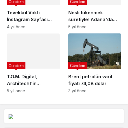
Architecht’in
geliştirdiği finansman
5 yıl önce
Gündem
modülünü A101’lerden
başlayarak
Brent petrolün varil
yaygınlaştıracak.
fiyatı 74,08 dolar
3 yıl önce
Arama:
En Çok Okunanlar
Yaşam
Yaşam