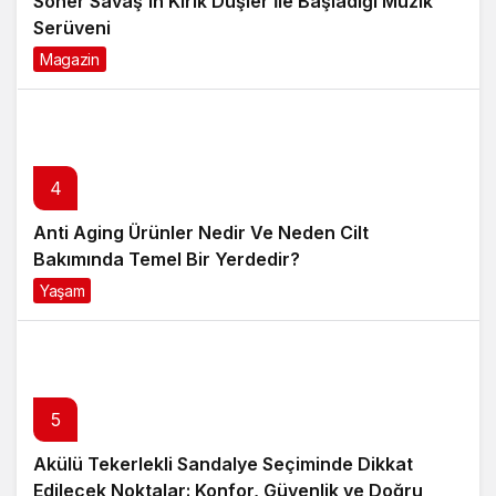
4
Anti Aging Ürünler Nedir Ve Neden Cilt
Bakımında Temel Bir Yerdedir?
Yaşam
8 ay önce
5
Akülü Tekerlekli Sandalye Seçiminde Dikkat
Edilecek Noktalar: Konfor, Güvenlik ve Doğru
Model Tercihi
Yaşam
9 ay önce