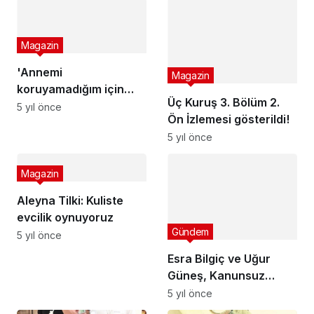
Magazin
Magazin
Üç Kuruş 3. Bölüm 2.
'Annemi
Ön İzlemesi gösterildi!
koruyamadığım için
5 yıl önce
suçlu hissediyorum!'
5 yıl önce
Magazin
Gündem
Aleyna Tilki: Kuliste
Esra Bilgiç ve Uğur
evcilik oynuyoruz
Güneş, Kanunsuz
5 yıl önce
Topraklar dizisinin
5 yıl önce
setindeki hallerini
paylaştı
Kelebek
Magazin