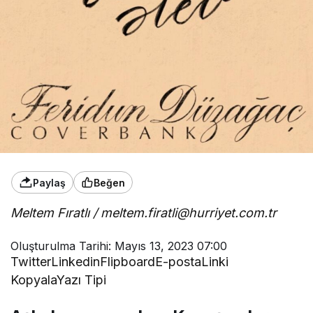
Paylaş
Beğen
Meltem Fıratlı / meltem.firatli@hurriyet.com.tr
Oluşturulma Tarihi: Mayıs 13, 2023 07:00
Twitter
Linkedin
Flipboard
E-posta
Linki
Kopyala
Yazı Tipi