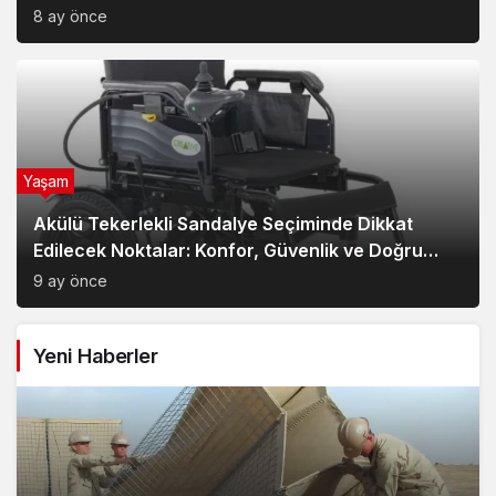
Yaşam
Akülü Tekerlekli Sandalye Seçiminde Dikkat
Edilecek Noktalar: Konfor, Güvenlik ve Doğru
Model Tercihi
9 ay önce
Yeni Haberler
Hesco Bariyer ve Kum Bariyeri Çözümlerinin
Sağladığı Avantajlar
Yaşam
2 ay önce