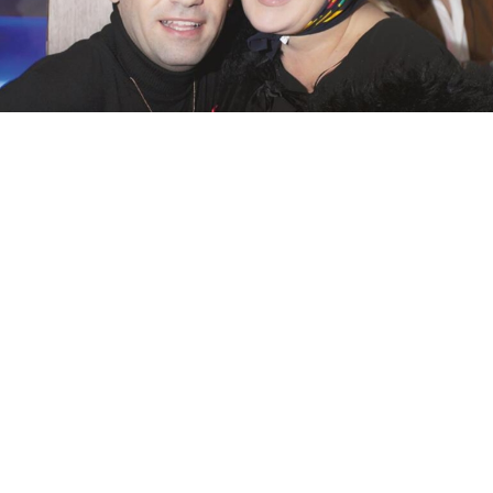
Paylaş
Beğen
Onunla Bodrum’da açacağı yeni mekan öncesi
İstanbul’a uğradığında buluşuyoruz. Telefonu bir
an susmuyor. Aynı anda birçok kişiyle