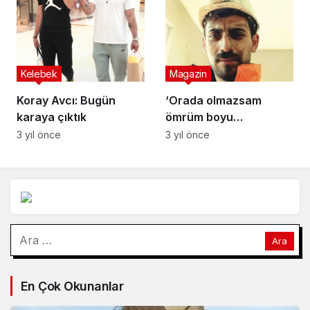
Koray Avcı: Bugün
‘Orada olmazsam
karaya çıktık
ömrüm boyu
vicdanımın altında
3 yıl önce
3 yıl önce
ezilirim’
Arama:
En Çok Okunanlar
Yaşam