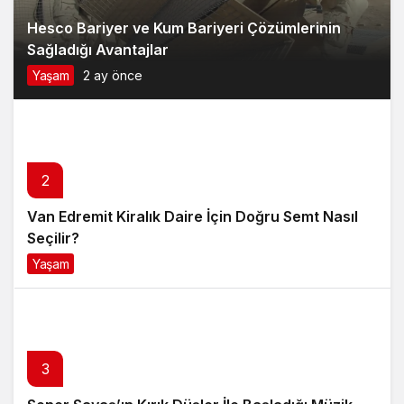
2
Van Edremit Kiralık Daire İçin Doğru Semt Nasıl
Seçilir?
Yaşam
4 ay önce
3
Soner Savaş’ın Kırık Düşler İle Başladığı Müzik
Serüveni
Magazin
6 ay önce