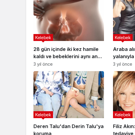
Kelebek
Kelebek
28 gün içinde iki kez hamile
Araba al
kaldı ve bebeklerini aynı anda
yalanıyla
doğurdu… ‘Anlattığımda
3 yıl önce
3 yıl önce
insanlar çıldırmış olduğumu
düşünüyor’
Kelebek
Kelebek
Deren Talu'dan Derin Talu'ya
Filiz Akın
koruma
tedaviye 