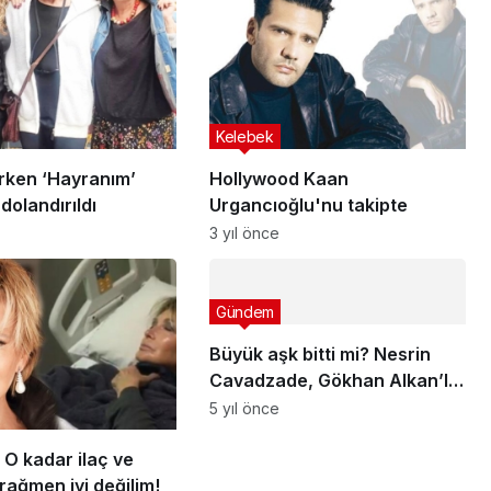
Kelebek
ırken ‘Hayranım’
Hollywood Kaan
 dolandırıldı
Urgancıoğlu'nu takipte
3 yıl önce
Gündem
Büyük aşk bitti mi? Nesrin
Cavadzade, Gökhan Alkan’la
olan pozlarını sildi
5 yıl önce
: O kadar ilaç ve
rağmen iyi değilim!