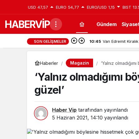
USD
47,57
EURO
54,77
EURO/USD
1,15
BIST
13.
HABERVİP
Gündem
Siyase
10:45
Van Edremit Kiralık
SON GELIŞMELER
Magazin
Haberler
‘Yalnız olmadığımı
‘Yalnız olmadığımı b
güzel’
Haber Vip
tarafından yayınlandı
5 Haziran 2021, 14:10
yayınlandı