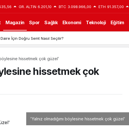
535,56
GR. ALTIN
6.201,10
BTC
3.098.966,00
ETH
91.357,00
t
Magazin
Spor
Sağlık
Ekonomi
Teknoloji
Eğitim
 Daire İçin Doğru Semt Nasıl Seçilir?
 böylesine hissetmek çok güzel’
öylesine hissetmek çok
'Yalnız olmadığımı böylesine hissetmek çok güzel'