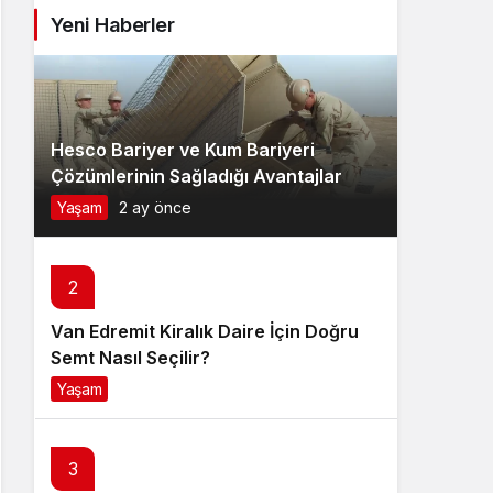
Yeni Haberler
Hesco Bariyer ve Kum Bariyeri
Çözümlerinin Sağladığı Avantajlar
Yaşam
2 ay önce
2
Van Edremit Kiralık Daire İçin Doğru
Semt Nasıl Seçilir?
Yaşam
4 ay önce
3