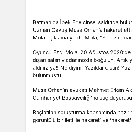
Batman’da İpek Er’e cinsel saldırıda bulu
Uzman Çavuş Musa Orhan’a hakaret ettiğ
Mola açıklama yaptı. Mola, “Yalnız olma
Oyuncu Ezgi Mola 20 Ağustos 2020’de s
dışarı salan vicdanınızda boğulun. Artık y
aldınız ya!! Ne diyim! Yazıklar olsun! Ya
bulunmuştu.
Musa Orhan’ın avukatı Mehmet Erkan Akkuş
Cumhuriyet Başsavcılığı’na suç duyurus
Başlatılan soruşturma kapsamında hazırla
görüntülü bir ileti ile hakaret’ ve ‘hakare