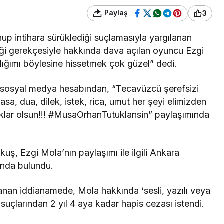
Paylaş
3
nup intihara sürüklediği suçlamasıyla yargılanan
i gerekçesiyle hakkında dava açılan oyuncu Ezgi
dığımı böylesine hissetmek çok güzel” dedi.
osyal medya hesabından, “Tecavüzcü şerefsizi
asa, dua, dilek, istek, rica, umut her şeyi elimizden
zıklar olsun!!! #MusaOrhanTutuklansin” paylaşımında
, Ezgi Mola’nın paylaşımı ile ilgili Ankara
unda bulundu.
nan iddianamede, Mola hakkında ‘sesli, yazılı veya
t’ suçlarından 2 yıl 4 aya kadar hapis cezası istendi.