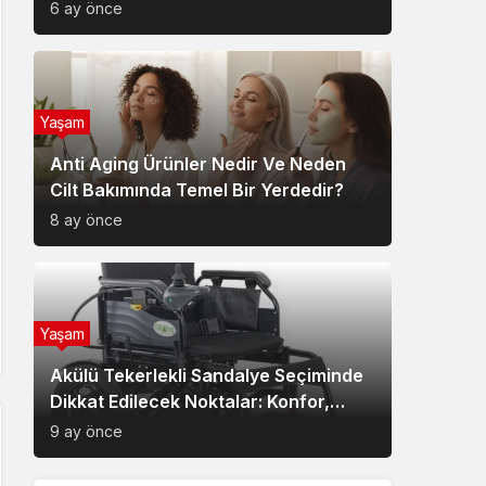
6 ay önce
Yaşam
Anti Aging Ürünler Nedir Ve Neden
Cilt Bakımında Temel Bir Yerdedir?
8 ay önce
Yaşam
Akülü Tekerlekli Sandalye Seçiminde
Dikkat Edilecek Noktalar: Konfor,
Güvenlik ve Doğru Model Tercihi
9 ay önce