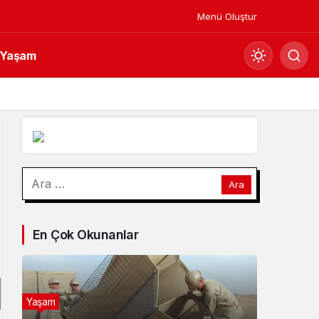
Menü Oluştur
Yaşam
Mod
değiştir
Gündüz Modu
Arama:
Gündüz modunu seçin.
Gece Modu
En Çok Okunanlar
Gece modunu seçin.
Sistem Modu
Sistem modunu seçin.
Yaşam