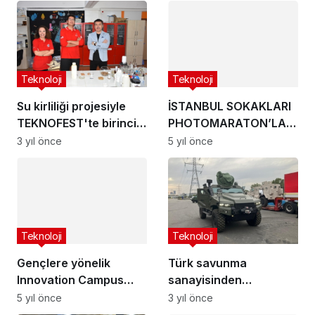
Teknoloji
İSTANBUL SOKAKLARI
PHOTOMARATON’LA
KEŞFEDİLMEYİ
5 yıl önce
Teknoloji
BEKLİYOR
Su kirliliği projesiyle
TEKNOFEST'te birinci
olan lise öğrencisi
3 yıl önce
kutup deneyimi
Teknoloji
yaşayacak
Gençlere yönelik
Innovation Campus
programının yapay
5 yıl önce
Teknoloji
zekâ eğitimleri için
başvurular başladı
Türk savunma
sanayisinden
Avrupa'da gövde
3 yıl önce
gösterisi