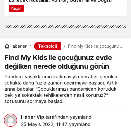
Model Tercihi
Yaşam
9 ay önce
Teknoloji
Haberler
Find My Kids ile çocuğunuz
evde değilken nerede
Find My Kids ile çocuğunuz evde
olduğunu görün
değilken nerede olduğunu görün
Pandemi yasaklarının kalkmasıyla beraber çocuklar
sokakta daha fazla zaman geçirmeye başladı. Artık
anne babalar “Çocuklarımızı pandemiden koruduk,
peki ya sokaktaki tehlikelerden nasıl koruruz?”
sorusunu sormaya başladı.
Haber Vip
tarafından yayınlandı
25 Mayıs 2022, 11:47
yayınlandı