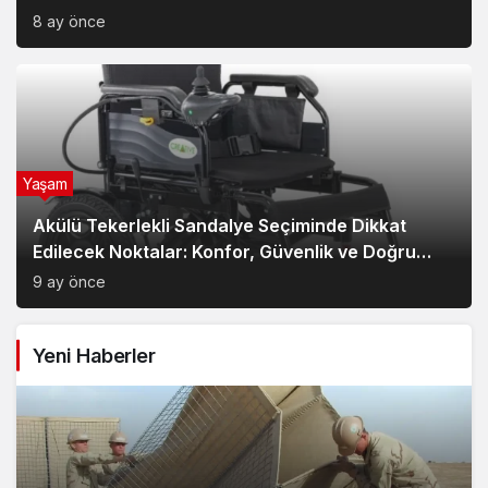
8 ay önce
Yaşam
Akülü Tekerlekli Sandalye Seçiminde Dikkat
Edilecek Noktalar: Konfor, Güvenlik ve Doğru
Model Tercihi
9 ay önce
Yeni Haberler