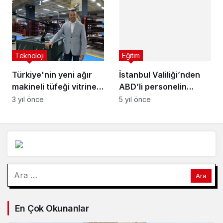
Eğitim
Teknoloji
İstanbul Valiliği’nden
Türkiye'nin yeni ağır
ABD’li personelin
makineli tüfeği vitrine
başına çuval
5 yıl önce
çıkıyor
geçirilmesi hakkında
3 yıl önce
izahat
Arama:
En Çok Okunanlar