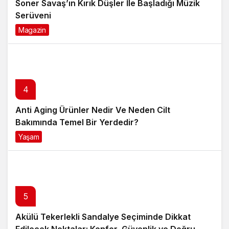
Soner Savaş’ın Kırık Düşler İle Başladığı Müzik
Serüveni
Magazin
6 ay önce
4
Anti Aging Ürünler Nedir Ve Neden Cilt
Bakımında Temel Bir Yerdedir?
Yaşam
8 ay önce
5
Akülü Tekerlekli Sandalye Seçiminde Dikkat
Edilecek Noktalar: Konfor, Güvenlik ve Doğru