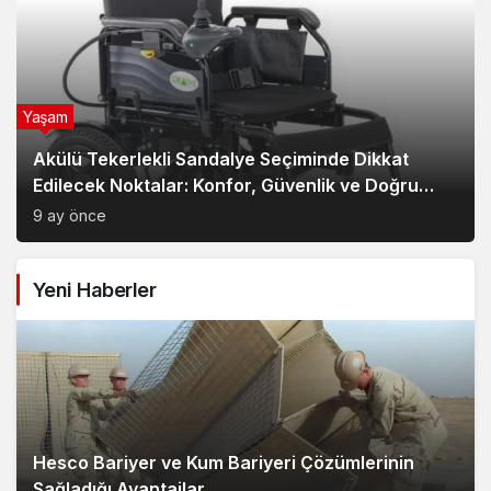
Yaşam
Akülü Tekerlekli Sandalye Seçiminde Dikkat
Edilecek Noktalar: Konfor, Güvenlik ve Doğru
Model Tercihi
9 ay önce
Yeni Haberler
Hesco Bariyer ve Kum Bariyeri Çözümlerinin
Sağladığı Avantajlar