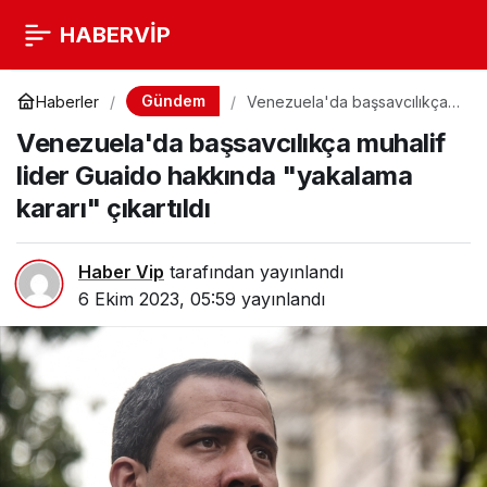
HABERVİP
Gündem
Haberler
Venezuela'da başsavcılıkça
muhalif lider Guaido hakkında
Venezuela'da başsavcılıkça muhalif
"yakalama kararı" çıkartıldı
lider Guaido hakkında "yakalama
kararı" çıkartıldı
Haber Vip
tarafından yayınlandı
6 Ekim 2023, 05:59
yayınlandı