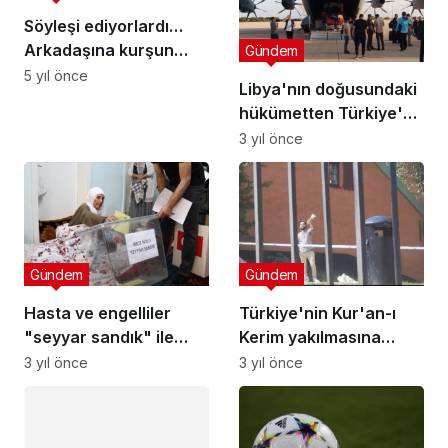
Söyleşi ediyorlardı…
Arkadaşına kurşun
Gündem
yağdırdı
5 yıl önce
Libya'nın doğusundaki
hükümetten Türkiye'ye
felaket bölgelerine
3 yıl önce
desteği için teşekkür
Gündem
Gündem
Hasta ve engelliler
Türkiye'nin Kur'an-ı
"seyyar sandık" ile
Kerim yakılmasına
oylarını kullandı
tepkisi İsveç'i tedbir
3 yıl önce
3 yıl önce
arayışına soktu
Gündem
Şanlıurfa’da motorize