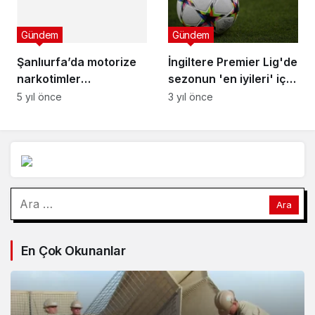
narkotimler
uyuşturucu tacirlerine
5 yıl önce
Gündem
göz açtırmıyor
İngiltere Premier Lig'de
sezonun 'en iyileri' için
adaylar belli oldu
3 yıl önce
Arama:
En Çok Okunanlar