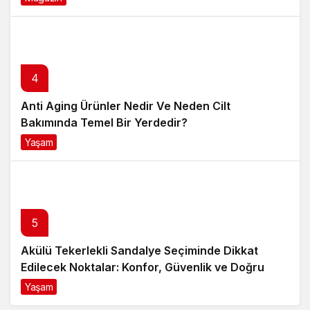
4
Anti Aging Ürünler Nedir Ve Neden Cilt
Bakımında Temel Bir Yerdedir?
Yaşam
8 ay önce
5
Akülü Tekerlekli Sandalye Seçiminde Dikkat
Edilecek Noktalar: Konfor, Güvenlik ve Doğru
Model Tercihi
Yaşam
9 ay önce