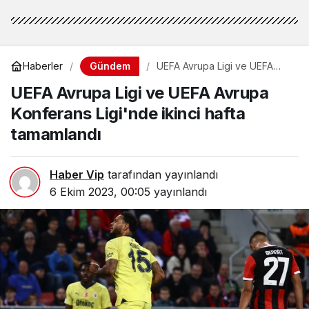
Gündem
Haberler
UEFA Avrupa Ligi ve UEFA
Avrupa Konferans Ligi'nde
UEFA Avrupa Ligi ve UEFA Avrupa
ikinci hafta tamamlandı
Konferans Ligi'nde ikinci hafta
tamamlandı
Haber Vip
tarafından yayınlandı
6 Ekim 2023, 00:05
yayınlandı