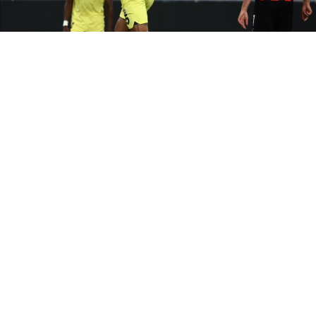
Paylaş
Beğen
UEFA Avrupa Ligi 2023-24 sezonunun 2. haftası 8
maçla tamamlandı.
Avrupa futbolunun kulüp düzeyindeki ikinci önemli
organizasyonunun grup aşaması ikinci haftasında,
4 grupta 8 maç oynandı.
Alınan sonuçlar şöyle:
Liverpool (İngiltere) – Union Saint-Gilloise
(Belçika): 2-0