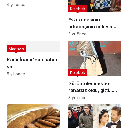
Yeni Albümünü
4 yıl önce
Kelebek
Duyurdu
Eski kocasının
arkadaşının oğluyla
yaşadığı aşk olay oldu:
3 yıl önce
Benim sevgilim para
avcısı değil!
Magazin
Kadir İnanır'dan haber
var
Kelebek
5 yıl önce
Görüntülenmekten
rahatsız oldu, gitti…
'Arkadaşım nerede?'
3 yıl önce