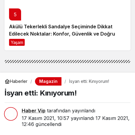
5
Akülü Tekerlekli Sandalye Seçiminde Dikkat
Edilecek Noktalar: Konfor, Güvenlik ve Doğru
Model Tercihi
Yaşam
9 ay önce
Magazin
Haberler
İsyan etti: Kınıyorum!
İsyan etti: Kınıyorum!
Haber Vip
tarafından yayınlandı
17 Kasım 2021, 10:57
yayınlandı
17 Kasım 2021,
12:46
güncellendi