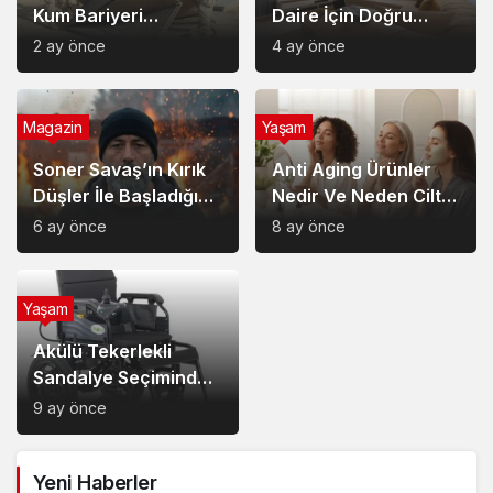
Kum Bariyeri
Daire İçin Doğru
Çözümlerinin
Semt Nasıl Seçilir?
2 ay önce
4 ay önce
Sağladığı Avantajlar
Magazin
Yaşam
Soner Savaş’ın Kırık
Anti Aging Ürünler
Düşler İle Başladığı
Nedir Ve Neden Cilt
Müzik Serüveni
Bakımında Temel Bir
6 ay önce
8 ay önce
Yerdedir?
Yaşam
Akülü Tekerlekli
Sandalye Seçiminde
Dikkat Edilecek
9 ay önce
Noktalar: Konfor,
Güvenlik ve Doğru
Yeni Haberler
Model Tercihi