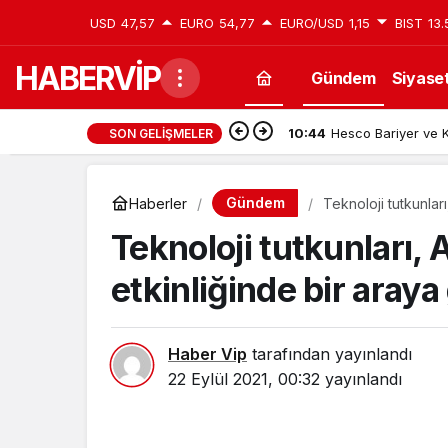
USD
47,57
EURO
54,77
EURO/USD
1,15
BIST
13.
HABERVİP
Gündem
Siyase
10:44
Hesco Bariyer ve K
SON GELIŞMELER
Gündem
Haberler
Teknoloji tutkunlar
Teknoloji tutkunları,
etkinliğinde bir aray
Haber Vip
tarafından yayınlandı
22 Eylül 2021, 00:32
yayınlandı