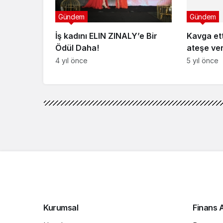
5 yıl önce
Gündem
İş kadını ELIN ZINALY’e Bir
Ödül Daha!
4 yıl önce
Gündem
Haberler
Teknoloji tutkunlar
Teknoloji tutkunları,
etkinliğinde bir aray
Haber Vip
tarafından yayınlandı