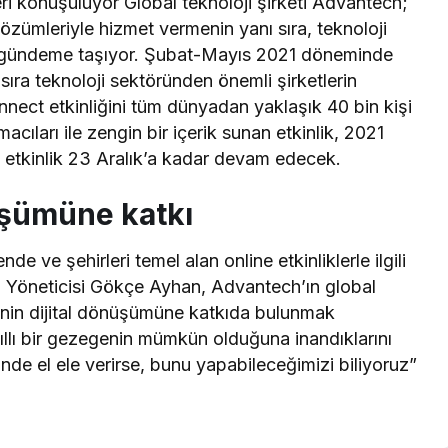
leri konuşuluyor Global teknoloji şirketi Advantech;
çözümleriyle hizmet vermenin yanı sıra, teknoloji
de gündeme taşıyor. Şubat-Mayıs 2021 döneminde
sıra teknoloji sektöründen önemli şirketlerin
nnect etkinliğini tüm dünyadan yaklaşık 40 bin kişi
cıları ile zengin bir içerik sunan etkinlik, 2021
an etkinlik 23 Aralık’a kadar devam edecek.
nüşümüne katkı
nde ve şehirleri temel alan online etkinliklerle ilgili
 Yöneticisi Gökçe Ayhan, Advantech’ın global
’nin dijital dönüşümüne katkıda bulunmak
kıllı bir gezegenin mümkün olduğuna inandıklarını
de el ele verirse, bunu yapabileceğimizi biliyoruz”