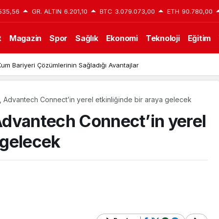
535,56
GR. ALTIN
6.201,10
BTC
3.079.073,00
ETH
90.780,00
t
Magazin
Spor
Sağlık
Ekonomi
Teknoloji
Eğitim
um Bariyeri Çözümlerinin Sağladığı Avantajlar
ı, Advantech Connect’in yerel etkinliğinde bir araya gelecek
 Advantech Connect’in yerel
a gelecek