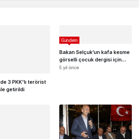
Gündem
de 3 PKK'lı terörist
Bakan Selçuk’un kafa kesme
le getirildi
görselli çocuk dergisi için
verdiği yanıt tepki çekti
5 yıl önce
iği eşine kızdı, evi
rmeye kalktı