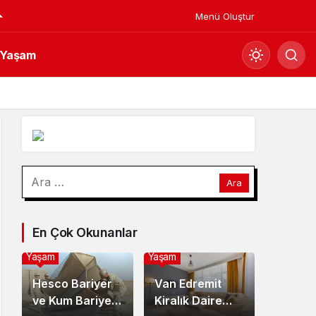
Menü Oluştur
Yaşam
Mod
değiştir
Gündüz Modu
Arama:
Gündüz modunu seçin.
Gece Modu
En Çok Okunanlar
Gece modunu seçin.
Yaşam
Yaşam
Sistem Modu
Hesco Bariyer
Van Edremit
Sistem modunu seçin.
ve Kum Bariyeri
Kiralık Daire