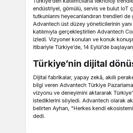
Türkiye’den katılımcılarla teknoloji trend
endüstriyel, gömülü, servis ve bulut IoT 
tutkunlarını heyecanlandıran trendleri 
Advantech üst düzey yöneticilerinin yanı 
katılımıyla gerçekleştirilen Advantech Co
izledi. Vizyoner konuları ve konuk konuşma
itibariyle Türkiye’de, 14 Eylül’de başlay
Türkiye’nin dijital dö
Dijital fabrikalar, yapay zekâ, akıllı perake
bilgi veren Advantech Türkiye Pazarlama
vizyonu ve deneyimini aktararak Türkiye
istediklerini söyledi. Advantech olarak a
belirten Ayhan, “Herkes kendi ekosistemin
dedi.