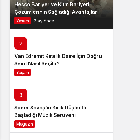
Hesco Bariyer ve Kum Bariyeri
Çözümlerinin Sağladığı Avantajlar
Yaşam
2 ay önce
2
Van Edremit Kiralık Daire İçin Doğru
Semt Nasıl Seçilir?
Yaşam
4 ay önce
3
Soner Savaş’ın Kırık Düşler İle
Başladığı Müzik Serüveni
Magazin
6 ay önce