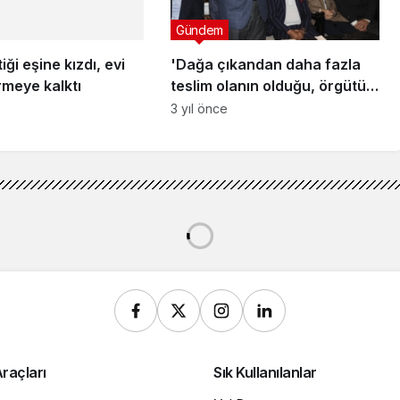
Gündem
'Dağa çıkandan daha fazla
teslim olanın olduğu, örgütün
çözüldüğü bir döneme geldik'
3 yıl önce
ı, Advantech Connect’in yerel etkinliğinde bir araya gelecek
 Advantech Connect’in yerel
a gelecek