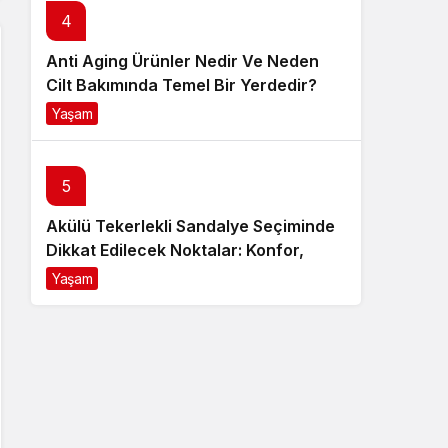
4
Anti Aging Ürünler Nedir Ve Neden
Cilt Bakımında Temel Bir Yerdedir?
Yaşam
8 ay önce
5
Akülü Tekerlekli Sandalye Seçiminde
Dikkat Edilecek Noktalar: Konfor,
Güvenlik ve Doğru Model Tercihi
Yaşam
9 ay önce