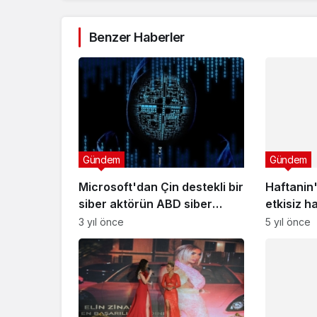
Benzer Haberler
Gündem
Haftanin'
etkisiz ha
5 yıl önce
Gündem
Microsoft'dan Çin destekli bir
siber aktörün ABD siber
altyapılarını hedef aldığı
3 yıl önce
uyarısı
Gündem
Kavga ett
ateşe ve