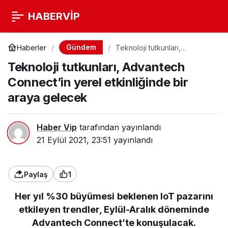
HABERVİP
Gündem
Haberler
Teknoloji tutkunları,
Advantech Connect’in yerel
Teknoloji tutkunları, Advantech
etkinliğinde bir araya
gelecek
Connect’in yerel etkinliğinde bir
araya gelecek
Haber Vip
tarafından yayınlandı
21 Eylül 2021, 23:51
yayınlandı
Paylaş
1
Her yıl %30 büyümesi beklenen IoT pazarını
etkileyen trendler, Eylül-Aralık döneminde
Advantech Connect’te konuşulacak.