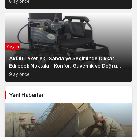
8 ay önce
Yaşam
Akülü Tekerlekli Sandalye Seçiminde Dikkat
Edilecek Noktalar: Konfor, Güvenlik ve Doğru
Model Tercihi
9 ay önce
Yeni Haberler