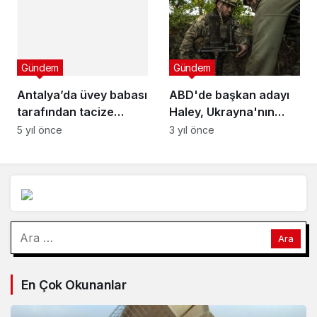
ikinci ülke oldu
Gündem
Gündem
Antalya’da üvey babası
ABD'de başkan adayı
tarafından tacize
Haley, Ukrayna'nın
uğradı: Devlet
kaybetmesinin dünya
5 yıl önce
3 yıl önce
korumasına alındı
savaşına neden
olabileceğini söyledi
Arama:
En Çok Okunanlar