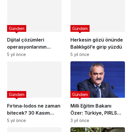
Gündem
Gündem
Dijital çözümleri
Herkesin gözü önünde
operasyonlarının
Balıklıgöl’e girip yüzdü
kalbine yerleştiren
5 yıl önce
5 yıl önce
şirketler rekabet
üstünlüğü elde ediyor
Gündem
Gündem
Fırtına-lodos ne zaman
Milli Eğitim Bakanı
bitecek? 30 Kasım
Özer: Türkiye, PIRLS
bugünkü hava
2021 sonuçlarına göre
5 yıl önce
3 yıl önce
durumu…
puanını en çok artıran