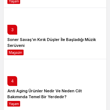
Yaşam
4 ay önce
3
Soner Savaş’ın Kırık Düşler İle Başladığı Müzik
Serüveni
Magazin
6 ay önce
4
Anti Aging Ürünler Nedir Ve Neden Cilt
Bakımında Temel Bir Yerdedir?
Yaşam
8 ay önce