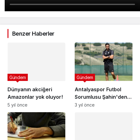
Benzer Haberler
Gündem
Gündem
Dünyanın akciğeri
Antalyaspor Futbol
Amazonlar yok oluyor!
Sorumlusu Şahin'den
Arda Güler
5 yıl önce
3 yıl önce
değerlendirmesi:
Müthiş bir çocuk