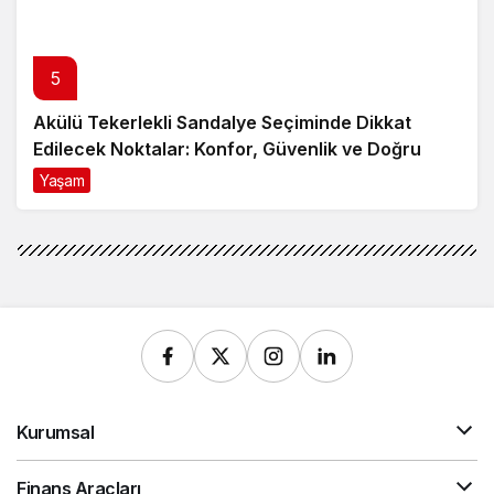
5
Akülü Tekerlekli Sandalye Seçiminde Dikkat
Edilecek Noktalar: Konfor, Güvenlik ve Doğru
Model Tercihi
Yaşam
9 ay önce
Kurumsal
Finans Araçları