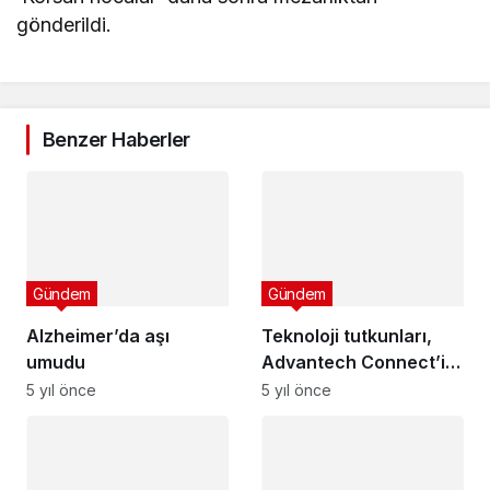
gönderildi.
Benzer Haberler
Gündem
Gündem
Alzheimer’da aşı
Teknoloji tutkunları,
umudu
Advantech Connect’in
yerel etkinliğinde bir
5 yıl önce
5 yıl önce
araya gelecek