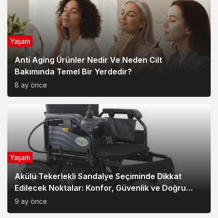
Yaşam
Anti Aging Ürünler Nedir Ve Neden Cilt
Bakımında Temel Bir Yerdedir?
8 ay önce
Yaşam
Akülü Tekerlekli Sandalye Seçiminde Dikkat
Edilecek Noktalar: Konfor, Güvenlik ve Doğru
Model Tercihi
9 ay önce