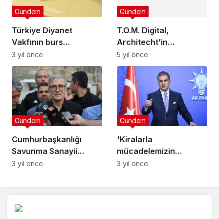
Gündem
Gündem
Türkiye Diyanet
T.O.M. Digital,
Vakfının burs
Architecht’in
programları için
geliştirdiği finansman
3 yıl önce
5 yıl önce
başvurular başladı
modülünü A101’lerden
başlayarak
yaygınlaştıracak.
Gündem
Gündem
Cumhurbaşkanlığı
'Kiralarla
Savunma Sanayii
mücadelemizin
Başkanı Demir: Yatırım
ivmesini artırarak,
3 yıl önce
3 yıl önce
alanlarını depremzede
etkisini genişleterek
illerimizde belirledik
devam ettireceğiz'