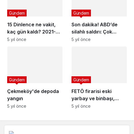
Gündem
Gündem
15 Dinlence ne vakit,
Son dakika! ABD’de
kaç gün kaldı? 2021-
silahlı saldırı: Çok
2022 ara dinlence ve
sayıda ölü ve yaralı var
5 yıl önce
5 yıl önce
sömestr tatili tarihleri
Gündem
Gündem
Çekmeköy'de depoda
FETÖ firarisi eski
yangın
yarbay ve binbaşı,
'gaybubet evi'nde
5 yıl önce
5 yıl önce
yakalandı