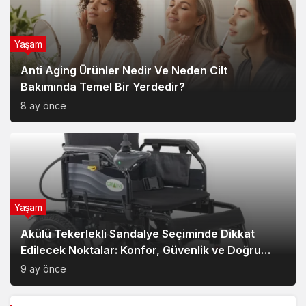
Yaşam
Anti Aging Ürünler Nedir Ve Neden Cilt
Bakımında Temel Bir Yerdedir?
8 ay önce
Yaşam
Akülü Tekerlekli Sandalye Seçiminde Dikkat
Edilecek Noktalar: Konfor, Güvenlik ve Doğru
Model Tercihi
9 ay önce