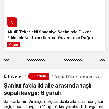
5
Akülü Tekerlekli Sandalye Seçiminde Dikkat
Edilecek Noktalar: Konfor, Güvenlik ve Doğru
Model Tercihi
Yaşam
9 ay önce
Gündem
Haberler
Şanlıurfa’da iki aile arasında
taşlı sopalı kavga: 6 yaralı
Şanlıurfa’da iki aile arasında taşlı
sopalı kavga: 6 yaralı
Şanlıurfa’nın Viranşehir ilçesinde iki aile arasında çıkan
taşlı, sopalı kavgada 1’i ağır 6 kişi yaralandı. Kavga anı