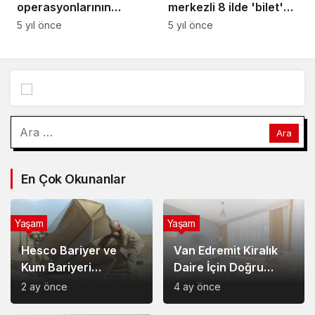
operasyonlarının
merkezli 8 ilde 'bilet'
kalbine yerleştiren
operasyonu! Fazlaca
5 yıl önce
5 yıl önce
şirketler rekabet
sayıda şahıs gözaltına
üstünlüğü elde ediyor
alındı
Arama:
En Çok Okunanlar
Yaşam
Yaşam
Hesco Bariyer ve
Van Edremit Kiralık
Kum Bariyeri
Daire İçin Doğru
Çözümlerinin
Semt Nasıl Seçilir?
2 ay önce
4 ay önce
Sağladığı Avantajlar