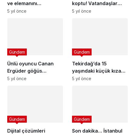
ve elemanını
koptu! Vatandaşlar
öldüresiye dövüp
kanlar içindeki gence
5 yıl önce
5 yıl önce
kayıplara karıştılar
acı gerçeği
söyleyemedi
Gündem
Ünlü oyuncu Canan
Gündem
Ergüder göğüs
Tekirdağ’da 15
kanserine yakalandı
5 yıl önce
yaşındaki küçük kıza
cinsel istismarda yeni
5 yıl önce
iddaa!
Gündem
Gündem
Dijital çözümleri
Son dakika… İstanbul