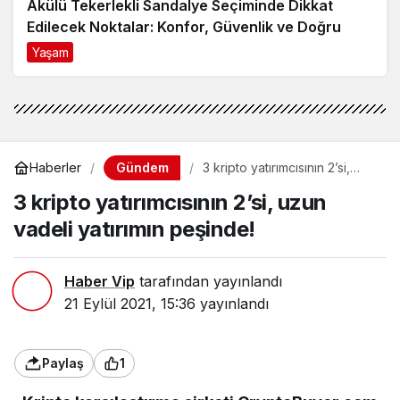
Akülü Tekerlekli Sandalye Seçiminde Dikkat
Edilecek Noktalar: Konfor, Güvenlik ve Doğru
Model Tercihi
Yaşam
9 ay önce
Gündem
Haberler
3 kripto yatırımcısının 2’si,
uzun vadeli yatırımın peşinde!
3 kripto yatırımcısının 2’si, uzun
vadeli yatırımın peşinde!
Haber Vip
tarafından yayınlandı
21 Eylül 2021, 15:36
yayınlandı
Paylaş
1