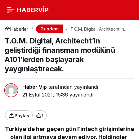
HABERVİP
Gündem
Haberler
T.O.M. Digital, Architecht’in
geliştirdiği finansman
T.O.M. Digital, Architecht’in
modülünü A101’lerden
başlayarak yaygınlaştıracak.
geliştirdiği finansman modülünü
A101’lerden başlayarak
yaygınlaştıracak.
Haber Vip
tarafından yayınlandı
21 Eylül 2021, 15:36
yayınlandı
Paylaş
1
Türkiye’de her geçen gün Fintech girişimlerine
olan ilgi artmaya devam ediyor. Holdingler,