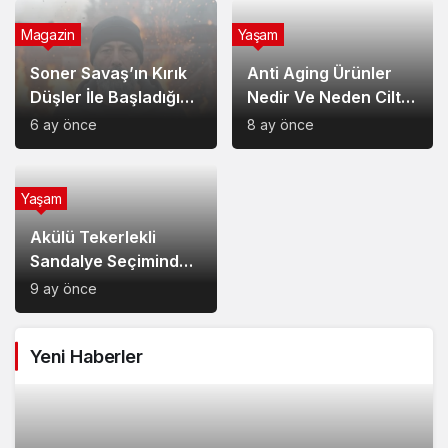
Magazin
Yaşam
Soner Savaş’ın Kırık
Anti Aging Ürünler
Düşler İle Başladığı
Nedir Ve Neden Cilt
Müzik Serüveni
Bakımında Temel Bir
6 ay önce
8 ay önce
Yerdedir?
Yaşam
Akülü Tekerlekli
Sandalye Seçiminde
Dikkat Edilecek
9 ay önce
Noktalar: Konfor,
Güvenlik ve Doğru
Yeni Haberler
Model Tercihi