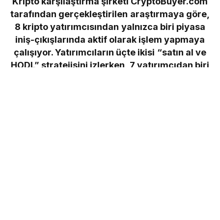
Kripto karşılaştırma şirketi CryptoBuyer.com
tarafından gerçekleştirilen araştırmaya göre,
8 kripto yatırımcısından yalnızca biri piyasa
iniş-çıkışlarında aktif olarak işlem yapmaya
çalışıyor. Yatırımcıların üçte ikisi “satın al ve
HODL” stratejisini izlerken, 7 yatırımcıdan biri
eğlence amaçlı yatırım peşinde olduğunu
söylüyor.
Chainalysis tarafından yayınlanan “2021 Küresel
Kripto Benimseme Endeksi”ne göre, son 12 ayda
dünya çapında kripto kullanımı %881 arttı.
Türkiye’de ise kripto işlem hacimleri, 2020’nin aynı
dönemine kıyasla 5 kat artış gösterdi. Gelişmiş
piyasalardaki kurumsal yatırımcılar, 2021 yılının
başında ilk büyük ölçekli kripto alımlarını
gerçekleştirirken, CryptoBuyer.com da kripto
piyasalarındaki yatırım hedeflerini mercek altına