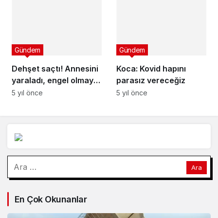
bulundurun" tavsiyesi
Gündem
Gündem
Dehşet saçtı! Annesini
Koca: Kovid hapını
yaraladı, engel olmaya
parasız vereceğiz
çalışan 2 kişiyi öldürdü
5 yıl önce
5 yıl önce
Arama:
En Çok Okunanlar