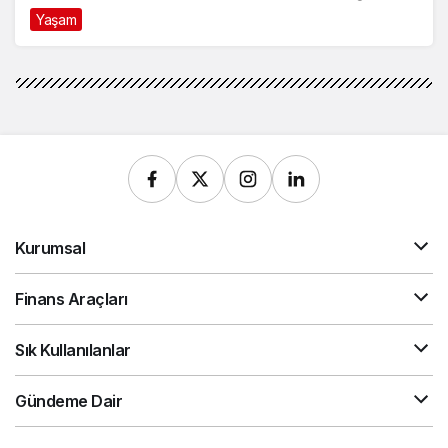
Model Tercihi
Yaşam
9 ay önce
Kurumsal
Finans Araçları
Sık Kullanılanlar
Gündeme Dair