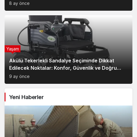
8 ay önce
Yaşam
Akülü Tekerlekli Sandalye Seçiminde Dikkat
Edilecek Noktalar: Konfor, Güvenlik ve Doğru
Model Tercihi
9 ay önce
Yeni Haberler