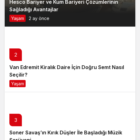
Hesco Bariyer ve Kum Bariyeri Çözümlerinin
Sağladığı Avantajlar
Yaşam
2 ay önce
2
Van Edremit Kiralık Daire İçin Doğru Semt Nasıl
Seçilir?
Yaşam
4 ay önce
3
Soner Savaş’ın Kırık Düşler İle Başladığı Müzik
Serüveni