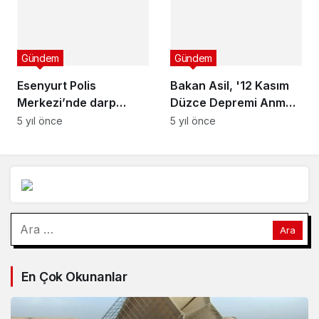
yaygınlaştıracak.
Gündem
Gündem
Esenyurt Polis
Bakan Asil, '12 Kasım
Merkezi’nde darp
Düzce Depremi Anma
sonucu ölüm iddiası:
Töreni'nde konuştu
5 yıl önce
5 yıl önce
Peşini
bırakmayacağım!
Arama:
En Çok Okunanlar