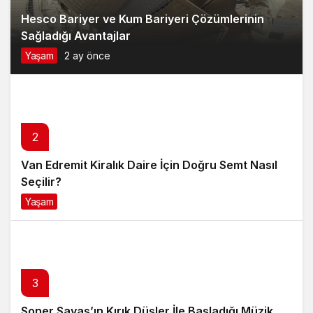
Hesco Bariyer ve Kum Bariyeri Çözümlerinin
Sağladığı Avantajlar
Yaşam
2 ay önce
2
Van Edremit Kiralık Daire İçin Doğru Semt Nasıl
Seçilir?
Yaşam
4 ay önce
3
Soner Savaş’ın Kırık Düşler İle Başladığı Müzik