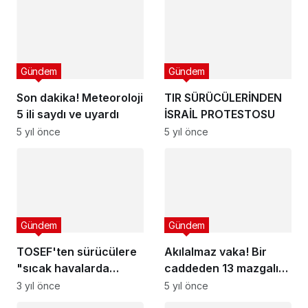
Gündem
Gündem
Son dakika! Meteoroloji
TIR SÜRÜCÜLERİNDEN
5 ili saydı ve uyardı
İSRAİL PROTESTOSU
5 yıl önce
5 yıl önce
Gündem
Gündem
TOSEF'ten sürücülere
Akılalmaz vaka! Bir
"sıcak havalarda
caddeden 13 mazgalı
araçta yangın
bu şekilde çaldılar
3 yıl önce
5 yıl önce
söndürücü