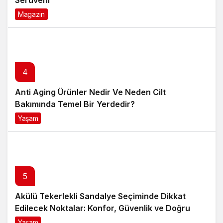
Magazin
6 ay önce
4
Anti Aging Ürünler Nedir Ve Neden Cilt
Bakımında Temel Bir Yerdedir?
Yaşam
8 ay önce
5
Akülü Tekerlekli Sandalye Seçiminde Dikkat
Edilecek Noktalar: Konfor, Güvenlik ve Doğru
Model Tercihi
Yaşam
9 ay önce