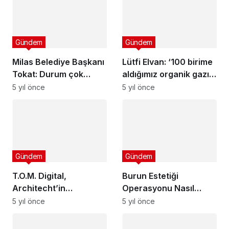
Gündem
Gündem
Milas Belediye Başkanı
Lütfi Elvan: ‘100 birime
Tokat: Durum çok
aldığımız organik gazı
ciddi, alevler termik
yurttaşlarımıza 25
5 yıl önce
5 yıl önce
santralin dibine geldi
birime satıyoruz’
Gündem
Gündem
T.O.M. Digital,
Burun Estetiği
Architecht’in
Operasyonu Nasıl
geliştirdiği finansman
Yapılır?
5 yıl önce
5 yıl önce
modülünü A101’lerden
başlayarak