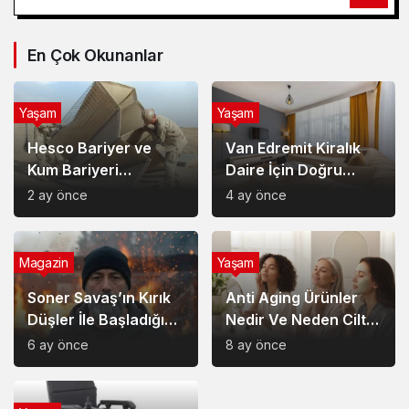
En Çok Okunanlar
Yaşam
Yaşam
Hesco Bariyer ve
Van Edremit Kiralık
Kum Bariyeri
Daire İçin Doğru
Çözümlerinin
Semt Nasıl Seçilir?
2 ay önce
4 ay önce
Sağladığı Avantajlar
Magazin
Yaşam
Soner Savaş’ın Kırık
Anti Aging Ürünler
Düşler İle Başladığı
Nedir Ve Neden Cilt
Müzik Serüveni
Bakımında Temel Bir
6 ay önce
8 ay önce
Yerdedir?