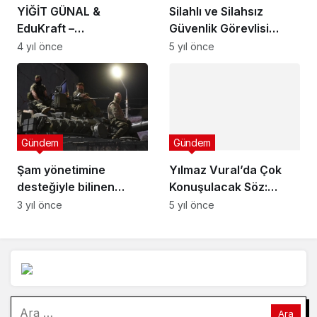
YİĞİT GÜNAL &
Silahlı ve Silahsız
EduKraft –
Güvenlik Görevlisi
ALMANYA’YA GÖÇ
Eğitimi
4 yıl önce
5 yıl önce
YOLUNDA EN
GÜVENİLİR EKİP
Gündem
Gündem
Şam yönetimine
Yılmaz Vural’da Çok
desteğiyle bilinen
Konuşulacak Söz:
Wagner'in Suriye'deki
Beşiktaş bizi yenmese
3 yıl önce
5 yıl önce
akıbeti merak ediliyor
de olur
Arama: