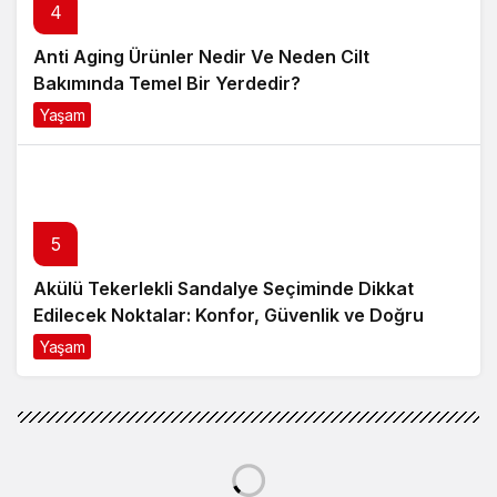
4
Anti Aging Ürünler Nedir Ve Neden Cilt
Bakımında Temel Bir Yerdedir?
Yaşam
8 ay önce
5
Akülü Tekerlekli Sandalye Seçiminde Dikkat
Edilecek Noktalar: Konfor, Güvenlik ve Doğru
Model Tercihi
Yaşam
9 ay önce