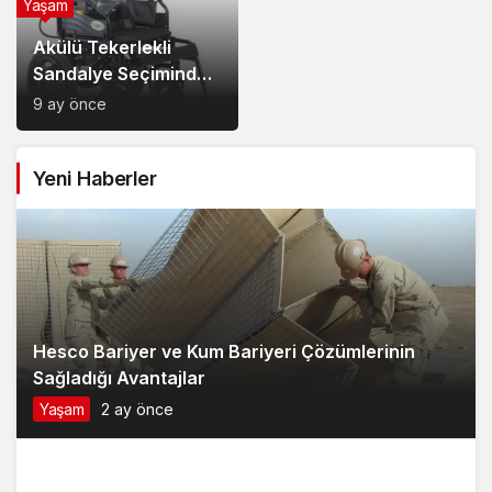
Yaşam
Akülü Tekerlekli
Sandalye Seçiminde
Dikkat Edilecek
9 ay önce
Noktalar: Konfor,
Güvenlik ve Doğru
Yeni Haberler
Model Tercihi
Hesco Bariyer ve Kum Bariyeri Çözümlerinin
Sağladığı Avantajlar
Yaşam
2 ay önce