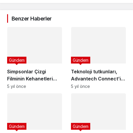
Benzer Haberler
Gündem
Gündem
Simpsonlar Çizgi
Teknoloji tutkunları,
Filminin Kehanetleri
Advantech Connect’in
Gerçekleşmeye Devam
yerel etkinliğinde bir
5 yıl önce
5 yıl önce
Ediyor
araya gelecek
Gündem
Gündem