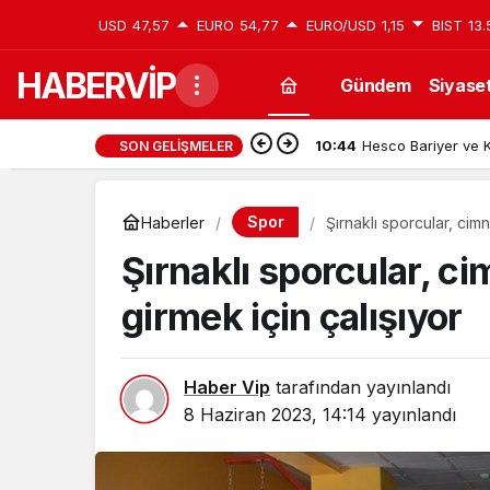
USD
47,57
EURO
54,77
EURO/USD
1,15
BIST
13.
HABERVİP
Gündem
Siyase
10:45
Van Edremit Kiralık
SON GELIŞMELER
Spor
Haberler
Şırnaklı sporcular, cimn
Şırnaklı sporcular, ci
girmek için çalışıyor
Haber Vip
tarafından yayınlandı
8 Haziran 2023, 14:14
yayınlandı