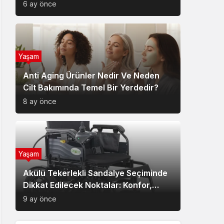
6 ay önce
Yaşam
Anti Aging Ürünler Nedir Ve Neden
Cilt Bakımında Temel Bir Yerdedir?
8 ay önce
Yaşam
Akülü Tekerlekli Sandalye Seçiminde
Dikkat Edilecek Noktalar: Konfor,
Güvenlik ve Doğru Model Tercihi
9 ay önce