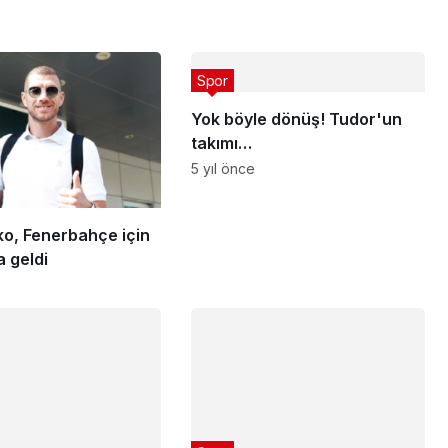
Spor
Yok böyle dönüş! Tudor'un
takımı…
5 yıl önce
ko, Fenerbahçe için
a geldi
Spor
1 haftada 26 puan!
’yu getiren konuşma!
5 yıl önce