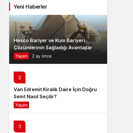
Yeni Haberler
Hesco Bariyer ve Kum Bariyeri
Çözümlerinin Sağladığı Avantajlar
Yaşam
2 ay önce
2
Van Edremit Kiralık Daire İçin Doğru
Semt Nasıl Seçilir?
Yaşam
4 ay önce
3