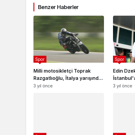
Benzer Haberler
Spor
Spor
Milli motosikletçi Toprak
Edin Dze
Razgatlıoğlu, İtalya yarışında
İstanbul'
zirveyi zorlayacak
3 yıl önce
3 yıl önce
Spor
Spor
Leclerc Kovid-19'a yakalandı
Pinheiro
5 yıl önce
5 yıl önce