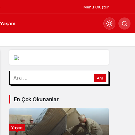
Menü Oluştur
Yaşam
Mod
değiştir
Gündüz Modu
Arama:
Gündüz modunu seçin.
Gece Modu
En Çok Okunanlar
Gece modunu seçin.
Sistem Modu
Sistem modunu seçin.
Yaşam