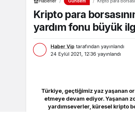
Gündem
Haberler
Kripto para borsasını
yardım fonu büyük ilg
Haber Vip
tarafından yayınlandı
24 Eylül 2021, 12:36
yayınlandı
Türkiye, geçtiğimiz yaz yaşanan orm
etmeye devam ediyor. Yaşanan zo
yardımseverler, küresel kripto bo
Ağustos’ta başlattığı kampanyada bi
kişilik ekiple birçok aileye erzak ya
ve beslenme 