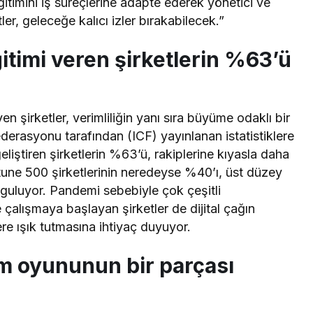
ğitimini iş süreçlerine adapte ederek yönetici ve
er, geleceğe kalıcı izler bırakabilecek.”
ğitimi veren şirketlerin %63’ü
 şirketler, verimliliğin yanı sıra büyüme odaklı bir
ederasyonu tarafından (ICF) yayınlanan istatistiklere
i geliştiren şirketlerin %63’ü, rakiplerine kıyasla daha
ortune 500 şirketlerinin neredeyse %40’ı, üst düzey
 uyguluyor. Pandemi sebebiyle çok çeşitli
 çalışmaya başlayan şirketler de dijital çağın
ere ışık tutmasına ihtiyaç duyuyor.
ım oyununun bir parçası