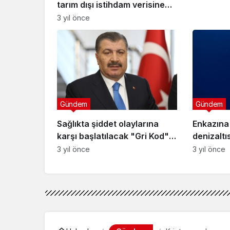
tarım dışı istihdam verisine
odaklandı
3 yıl önce
Gündem
Gündem
Sağlıkta şiddet olaylarına
Enkazına 
karşı başlatılacak "Gri Kod"
denizaltı
uygulamasında sona gelindi
şekilde pa
3 yıl önce
3 yıl önce