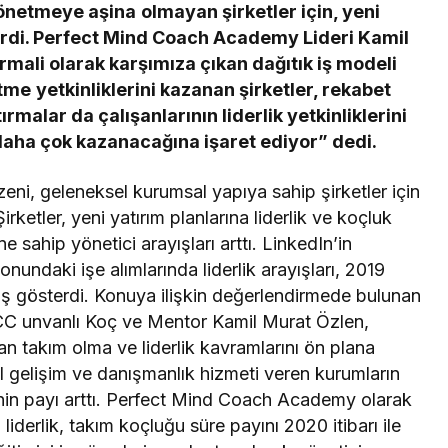
önetmeye aşina olmayan şirketler için, yeni
irdi. Perfect Mind Coach Academy Lideri Kamil
mali olarak karşımıza çıkan dağıtık iş modeli
tme yetkinliklerini kazanan şirketler, rekabet
rmalar da çalışanlarının liderlik yetkinliklerini
daha çok kazanacağına işaret ediyor” dedi.
eni, geleneksel kurumsal yapıya sahip şirketler için
irketler, yeni yatırım planlarına liderlik ve koçluk
ine sahip yönetici arayışları arttı. LinkedIn’in
yonundaki işe alımlarında liderlik arayışları, 2019
tış gösterdi. Konuya ilişkin değerlendirmede bulunan
C unvanlı Koç ve Mentor Kamil Murat Özlen,
an takım olma ve liderlik kavramlarını ön plana
el gelişim ve danışmanlık hizmeti veren kurumların
minin payı arttı. Perfect Mind Coach Academy olarak
 liderlik, takım koçluğu süre payını 2020 itibarı ile