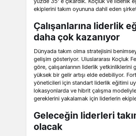
yüzde 35’ e çıkardık. Koçluk ve liderlik e
ekiplerini takım oyununa dahil eden şirketl
Çalışanlarına liderlik e
daha çok kazanıyor
Dünyada takım olma stratejisini benimseyen
gelişim gösteriyor. Uluslararası Koçluk F
göre, çalışanlarının liderlik yetkinliklerin
yüksek bir gelir artışı elde edebiliyor. F
yöneticileri için standart liderlik eğitimi
lokasyonlarda ve hibrit çalışma modeliyle
gereklerini yakalamak için liderlerin ekipl
Geleceğin liderleri tak
olacak