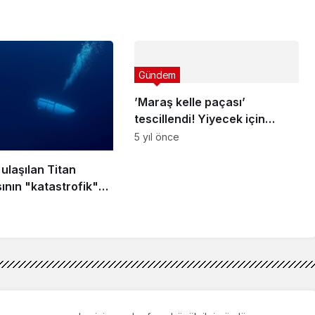
Gündem
’Maraş kelle paçası’
tescillendi! Yiyecek için
uçakla gelen var banyolama
5 yıl önce
sistemiyle yapılıyor – Galeri
ulaşılan Titan
sının "katastrofik"
tladığı belirtildi