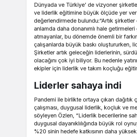
Dünyada ve Türkiye’ de vizyoner şirketler
ve liderlik eğitimine büyük ölçüde yer ve
değerlendirmede bulundu:“Artık şirketler 
anlamda daha donanımlı hale getirmeleri
atmayanlar, bu dönemde önemli bir farkın
çalışanlarda büyük baskı oluştururken, li
Şirketler artık geleceğin liderlerinin, sür
olacağını çok iyi biliyor. Bu nedenle ya
ekipler için liderlik ve takım koçluğu eğiti
Liderler sahaya indi
Pandemi ile birlikte ortaya çıkan dağıtık
çalışması, duygusal liderlik, koçluk ve me
söyleyen Özlen, “Liderlik becerilerine sa
duygusal dayanıklılığında büyük rol oynuyo
%20 sinin hedefe katkısının daha yüksek