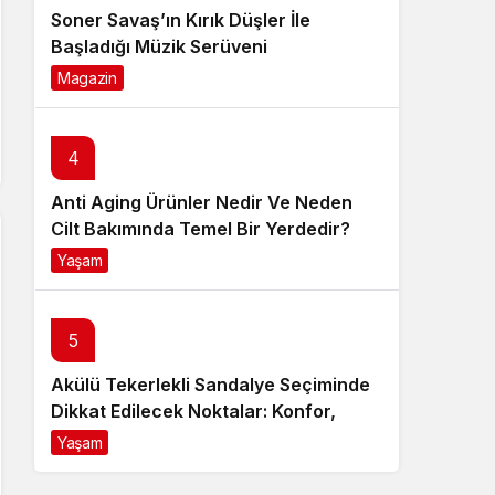
Soner Savaş’ın Kırık Düşler İle
Başladığı Müzik Serüveni
Magazin
6 ay önce
4
Anti Aging Ürünler Nedir Ve Neden
Cilt Bakımında Temel Bir Yerdedir?
Yaşam
8 ay önce
5
Akülü Tekerlekli Sandalye Seçiminde
Dikkat Edilecek Noktalar: Konfor,
Güvenlik ve Doğru Model Tercihi
Yaşam
9 ay önce