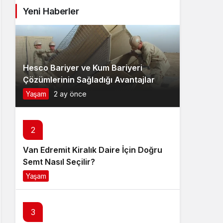
Yeni Haberler
Hesco Bariyer ve Kum Bariyeri
Çözümlerinin Sağladığı Avantajlar
Yaşam
2 ay önce
2
Van Edremit Kiralık Daire İçin Doğru
Semt Nasıl Seçilir?
Yaşam
4 ay önce
3