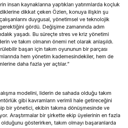
in insan kaynaklarına yaptıkları yatırımlarda koçluk
rdiklerine dikkat çeken Özlen, konuya ilişkin şu
çalışanlarını duygusal, yönetimsel ve teknolojik
 gerektiğini gördü. Değişime zamanında adım
dalık yaşadı. Bu süreçte stres ve kriz yönetimi
derin ve takım olmanın önemi net olarak anlaşıldı.
dürülebilir başarı için takım oyununun bir parçası
tırımlarında hem yönetim kademesindekiler, hem de
mlerine daha fazla yer açtılar.”
 çalışma modelini, liderin de sahada olduğu takım
ntörlük gibi kavramların verimli hale getireceğini
hip bir yönetici, ekibin takıma dönüşmesinde ve
r. Araştırmalar bir şirkette ekip üyelerinin en fazla
 olduğunu gösterirken, takım olmayı başaranlarda