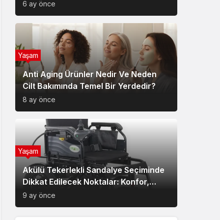
6 ay önce
Yaşam
Anti Aging Ürünler Nedir Ve Neden
Cilt Bakımında Temel Bir Yerdedir?
8 ay önce
Yaşam
Akülü Tekerlekli Sandalye Seçiminde
Dikkat Edilecek Noktalar: Konfor,
Güvenlik ve Doğru Model Tercihi
9 ay önce