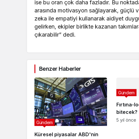
ise bu oran çok daha fazladır. Bu noktada l
arasında motivasyon sağlayarak, güçlü ve
zeka ile empatiyi kullanarak aidiyet duygus
gelirken, ekipler birlikte kazanan takımlar
çıkarabilir” dedi.
Benzer Haberler
Gündem
Fırtına-
bitecek?
hava du
5 yıl önce
Gündem
Küresel piyasalar ABD'nin