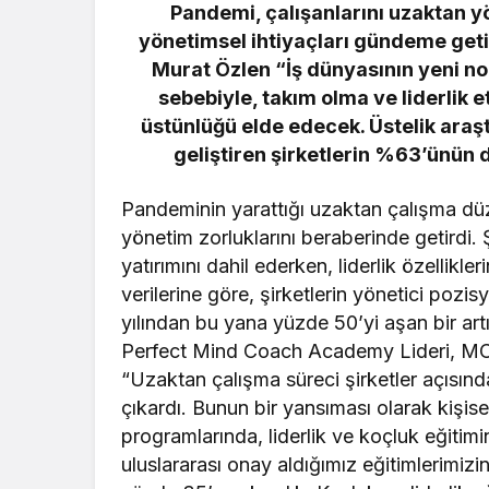
Pandemi, çalışanlarını uzaktan y
yönetimsel ihtiyaçları gündeme get
Murat Özlen “İş dünyasının yeni nor
sebebiyle, takım olma ve liderlik e
üstünlüğü elde edecek. Üstelik araştı
geliştiren şirketlerin %63’ünün 
Pandeminin yarattığı uzaktan çalışma düz
yönetim zorluklarını beraberinde getirdi. Ş
yatırımını dahil ederken, liderlik özellikler
verilerine göre, şirketlerin yönetici pozis
yılından bu yana yüzde 50’yi aşan bir ar
Perfect Mind Coach Academy Lideri, MC
“Uzaktan çalışma süreci şirketler açısınd
çıkardı. Bunun bir yansıması olarak kişis
programlarında, liderlik ve koçluk eğiti
uluslararası onay aldığımız eğitimlerimizin