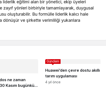
iderlik eğitimi alan bir yönetici, ekip üyeleri
 zayıf yönleri birbiriyle tamamlayarak, duygusal
u oluşturabilir. Bu formülle liderlik kalıcı hale
a dönüşür ve şirkette verimliliği yukarılara
Gündem
Huawei’den çevre dostu akıllı
tarım uygulaması
lodos ne zaman
4 yıl önce
 30 Kasım bugünkü
rumu…