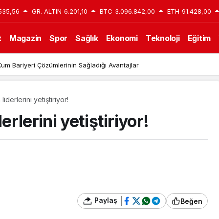
535,56
GR. ALTIN
6.201,10
BTC
3.096.842,00
ETH
91.428,00
t
Magazin
Spor
Sağlık
Ekonomi
Teknoloji
Eğitim
um Bariyeri Çözümlerinin Sağladığı Avantajlar
iderlerini yetiştiriyor!
erlerini yetiştiriyor!
Paylaş
Beğen