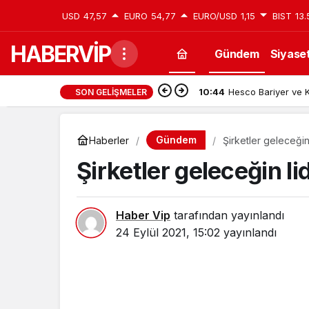
USD
47,57
EURO
54,77
EURO/USD
1,15
BIST
13.
HABERVİP
Gündem
Siyase
10:44
Hesco Bariyer ve K
SON GELIŞMELER
Gündem
Haberler
Şirketler geleceğin l
Şirketler geleceğin lid
Haber Vip
tarafından yayınlandı
24 Eylül 2021, 15:02
yayınlandı