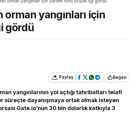
Kripto para borsasının orman yangınları için yardım fonu büyük ilgi gördü
n orman yangınları için
i gördü
Paylaş
Beğen
an yangınlarının yol açtığı tahribatları telafi
r süreçte dayanışmaya ortak olmak isteyen
rsası Gate.io’nun 30 bin dolarlık katkıyla 3
r araya geldi. Kampanyaya katılan yaklaşık bin
rdımı yapılırken, 200’den fazla hayvanın barınma
ihtiyaçları karşılandı.