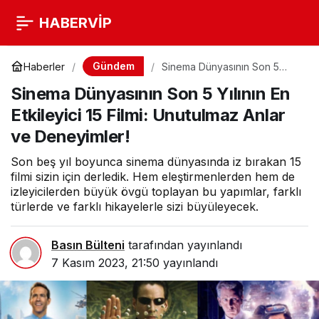
HABERVİP
Gündem
Haberler
Sinema Dünyasının Son 5
Yılının En Etkileyici 15 Filmi:
Sinema Dünyasının Son 5 Yılının En
Unutulmaz Anlar ve
Deneyimler!
Etkileyici 15 Filmi: Unutulmaz Anlar
ve Deneyimler!
Son beş yıl boyunca sinema dünyasında iz bırakan 15
filmi sizin için derledik. Hem eleştirmenlerden hem de
izleyicilerden büyük övgü toplayan bu yapımlar, farklı
türlerde ve farklı hikayelerle sizi büyüleyecek.
Basın Bülteni
tarafından yayınlandı
7 Kasım 2023, 21:50
yayınlandı