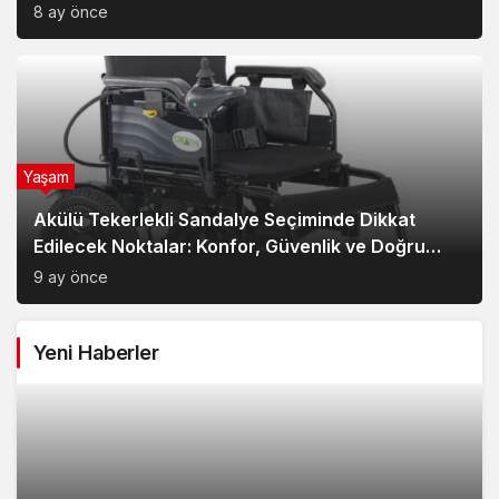
8 ay önce
Yaşam
Akülü Tekerlekli Sandalye Seçiminde Dikkat
Edilecek Noktalar: Konfor, Güvenlik ve Doğru
Model Tercihi
9 ay önce
Yeni Haberler