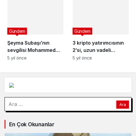
güneş enerjisi
santralini Afyon’da
kuruyor
Gündem
Gündem
Şeyma Subaşı’nın
3 kripto yatırımcısının
sevgilisi Mohammed
2’si, uzun vadeli
Alsaloussi bakın daha
yatırımın peşinde!
5 yıl önce
5 yıl önce
önce kimle sevgiliymiş
Arama:
En Çok Okunanlar