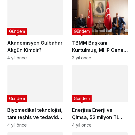
Gündem
Gündem
Akademisyen Gülbahar
TBMM Başkanı
Akgün Kimdir?
Kurtulmuş, MHP Genel
Başkanı Bahçeli'yi
4 yıl önce
3 yıl önce
ziyaret etti
Gündem
Gündem
Biyomedikal teknolojisi,
Enerjisa Enerji ve
tanı teşhis ve tedavide
Çimsa, 52 milyon TL
önemli
yatırım ile çimento
4 yıl önce
4 yıl önce
sektörünün en büyük