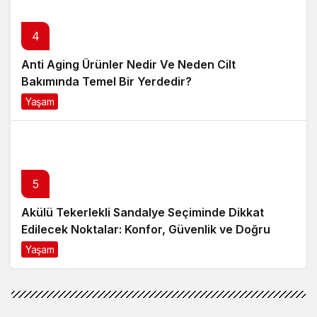
4
Anti Aging Ürünler Nedir Ve Neden Cilt
Bakımında Temel Bir Yerdedir?
Yaşam
8 ay önce
5
Akülü Tekerlekli Sandalye Seçiminde Dikkat
Edilecek Noktalar: Konfor, Güvenlik ve Doğru
Model Tercihi
Yaşam
9 ay önce