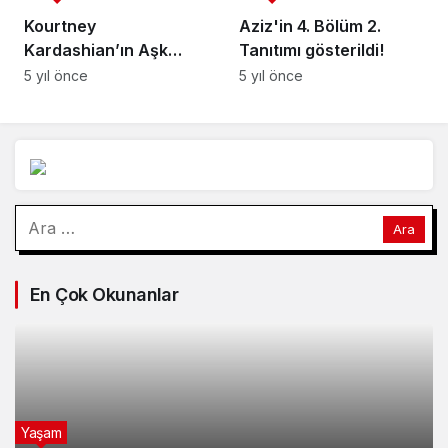
Kourtney
Aziz'in 4. Bölüm 2.
Kardashian’ın Aşk
Tanıtımı gösterildi!
Pozları Karşısında Eski
5 yıl önce
5 yıl önce
Sevgilileri Birbirine
Girdi, İfşalar Havalarda
Uçuştu!
Arama:
En Çok Okunanlar
Yaşam