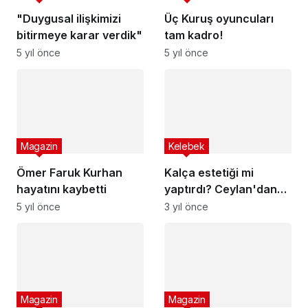
"Duygusal ilişkimizi
Üç Kuruş oyuncuları
bitirmeye karar verdik"
tam kadro!
5 yıl önce
5 yıl önce
Magazin
Kelebek
Ömer Faruk Kurhan
Kalça estetiği mi
hayatını kaybetti
yaptırdı? Ceylan'dan
iddialara yanıt
5 yıl önce
3 yıl önce
Magazin
Magazin