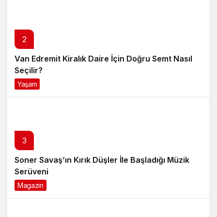
2
Van Edremit Kiralık Daire İçin Doğru Semt Nasıl
Seçilir?
Yaşam
4 ay önce
3
Soner Savaş’ın Kırık Düşler İle Başladığı Müzik
Serüveni
Magazin
6 ay önce