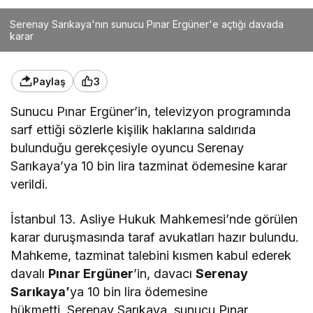
Serenay Sarıkaya'nın sunucu Pınar Ergüner'e açtığı davada
karar
Paylaş
3
Sunucu Pınar Ergüner’in, televizyon programında
sarf ettiği sözlerle kişilik haklarına saldırıda
bulunduğu gerekçesiyle oyuncu Serenay
Sarıkaya’ya 10 bin lira tazminat ödemesine karar
verildi.
İstanbul 13. Asliye Hukuk Mahkemesi’nde görülen
karar duruşmasında taraf avukatları hazır bulundu.
Mahkeme, tazminat talebini kısmen kabul ederek
davalı
Pınar Ergüner
’in, davacı
Serenay
Sarıkaya’
ya 10 bin lira ödemesine
hükmetti. Serenay Sarıkaya, sunucu Pınar