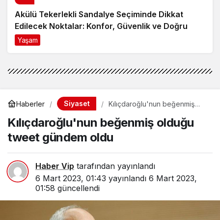
Akülü Tekerlekli Sandalye Seçiminde Dikkat
Edilecek Noktalar: Konfor, Güvenlik ve Doğru
Model Tercihi
Yaşam
9 ay önce
Siyaset
Haberler
Kılıçdaroğlu'nun beğenmiş
olduğu tweet gündem oldu
Kılıçdaroğlu'nun beğenmiş olduğu
tweet gündem oldu
Haber Vip
tarafından yayınlandı
6 Mart 2023, 01:43
yayınlandı
6 Mart 2023,
01:58
güncellendi