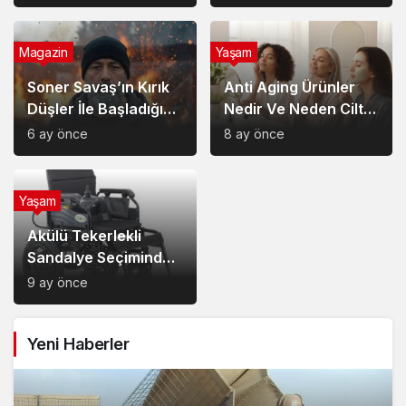
Sağladığı Avantajlar
Magazin
Yaşam
Soner Savaş’ın Kırık
Anti Aging Ürünler
Düşler İle Başladığı
Nedir Ve Neden Cilt
Müzik Serüveni
Bakımında Temel Bir
6 ay önce
8 ay önce
Yerdedir?
Yaşam
Akülü Tekerlekli
Sandalye Seçiminde
Dikkat Edilecek
9 ay önce
Noktalar: Konfor,
Güvenlik ve Doğru
Yeni Haberler
Model Tercihi