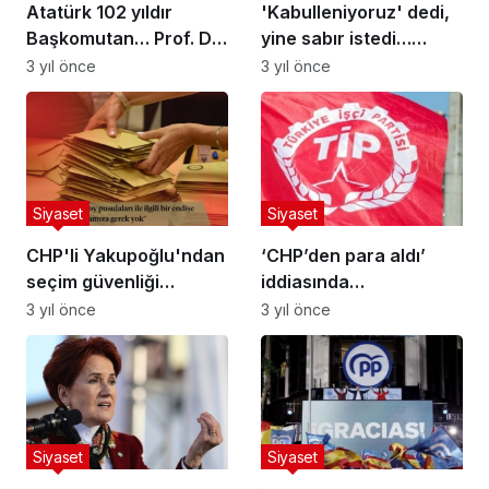
Atatürk 102 yıldır
'Kabulleniyoruz' dedi,
Başkomutan… Prof. Dr.
yine sabır istedi…
Hakkı Uyar:
Erdoğan 'enflasyon'
3 yıl önce
3 yıl önce
'Kurtuluş'un yolunu
için tarih verdi
açtı
Siyaset
Siyaset
CHP'li Yakupoğlu'ndan
‘CHP’den para aldı’
seçim güvenliği
iddiasında
açıklaması: 'Korku
bulunulmuştu: TİP’ten
3 yıl önce
3 yıl önce
dünyasına gerek yok,
açıklama geldi
sandığın takipçisiyiz'
Siyaset
Siyaset