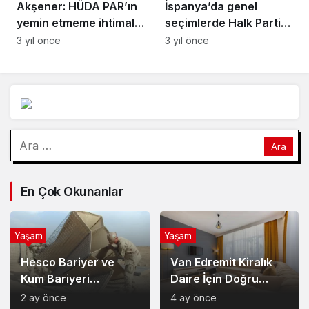
Akşener: HÜDA PAR’ın
İspanya’da genel
yemin etmeme ihtimali
seçimlerde Halk Partisi
nedeniyle mazbatalar
birinci parti oldu
3 yıl önce
3 yıl önce
geç verildi
Arama:
En Çok Okunanlar
Yaşam
Yaşam
Hesco Bariyer ve
Van Edremit Kiralık
Kum Bariyeri
Daire İçin Doğru
Çözümlerinin
Semt Nasıl Seçilir?
2 ay önce
4 ay önce