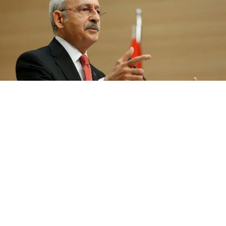
Paylaş
Beğen
Millet İttifakı, İYİ Parti Lideri Meral Akşener’in CHP
Lideri Kemal Kılıçdaroğlu’nun cumhurbaşkanlığı
adaylığına karşı çıkması ardından “yolumuza
devam edeceğiz” mesajıyla, aday açıklaması için 6