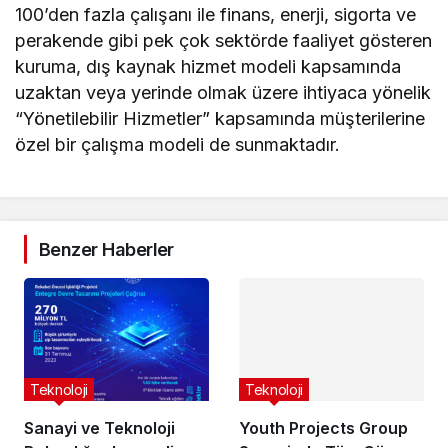
100’den fazla çalışanı ile finans, enerji, sigorta ve
perakende gibi pek çok sektörde faaliyet gösteren
kuruma, dış kaynak hizmet modeli kapsamında
uzaktan veya yerinde olmak üzere ihtiyaca yönelik
“Yönetilebilir Hizmetler” kapsamında müşterilerine
özel bir çalışma modeli de sunmaktadır.
Benzer Haberler
Teknoloji
Youth Projects Group
Sayesinde Tüm Güncel
Olay ve Haberlerden
5 yıl önce
Teknoloji
Anında Haberdar Olma
Şansı
Sanayi ve Teknoloji