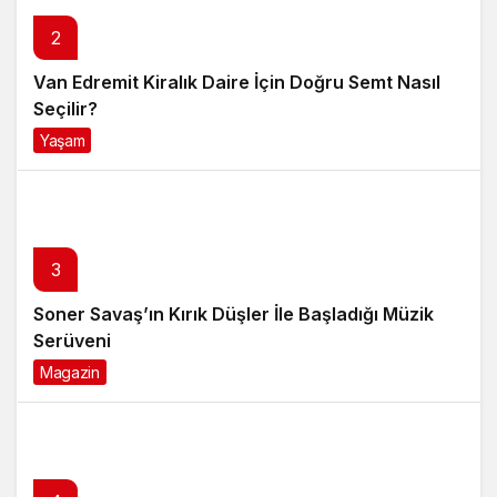
Seçilir?
Yaşam
4 ay önce
3
Soner Savaş’ın Kırık Düşler İle Başladığı Müzik
Serüveni
Magazin
6 ay önce
4
Anti Aging Ürünler Nedir Ve Neden Cilt
Bakımında Temel Bir Yerdedir?