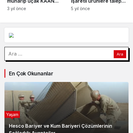
Arama:
En Çok Okunanlar
Yaşam
Hesco Bariyer ve Kum Bariyeri Çözümlerinin
Sağladığı Avantajlar
2 ay önce