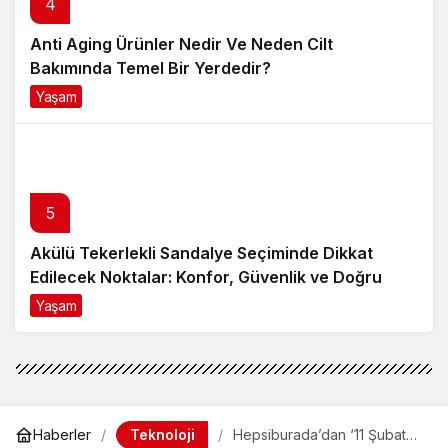
Yaşam
8 ay önce
5
Akülü Tekerlekli Sandalye Seçiminde Dikkat
Edilecek Noktalar: Konfor, Güvenlik ve Doğru
Model Tercihi
Yaşam
9 ay önce
Teknoloji
Haberler
Hepsiburada’dan ‘11 Şubat
Bilimde Kadın ve Kız
Hepsiburada’dan ‘11 Şubat Bilimde
Çocukları Günü’ne Özel
Program
Kadın ve Kız Çocukları Günü’ne Özel