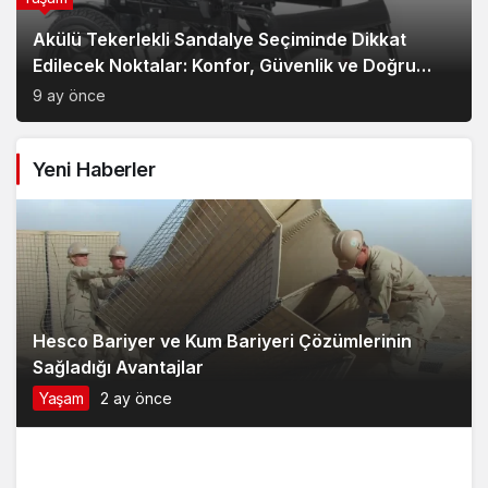
Model Tercihi
9 ay önce
Yeni Haberler
Hesco Bariyer ve Kum Bariyeri Çözümlerinin
Sağladığı Avantajlar
Yaşam
2 ay önce
2
Van Edremit Kiralık Daire İçin Doğru Semt Nasıl