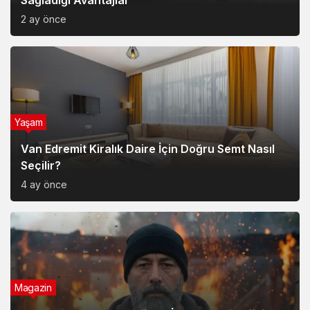
Yaşam
Van Edremit Kiralık Daire İçin Doğru Semt Nasıl
Seçilir?
4 ay önce
Magazin
Soner Savaş’ın Kırık Düşler İle Başladığı Müzik
Serüveni
6 ay önce