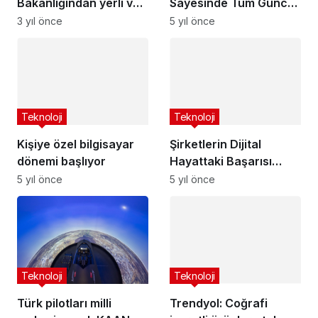
Bakanlığından yerli ve
milli çip üretiminde
3 yıl önce
stratejik hamle
Teknoloji
Teknoloji
Kişiye özel bilgisayar
Şirketlerin Dijital
dönemi başlıyor
Hayattaki Başarısı
Dijital Varlık
5 yıl önce
5 yıl önce
Analizi’nden Geçiyor
Teknoloji
Trendyol: Coğrafi
işaretli ürünlere talep
hızla artıyor
Teknoloji
5 yıl önce
Türk pilotları milli
muharip uçak KAAN
için simülatörle uçuş
3 yıl önce
eğitimi yapıyor