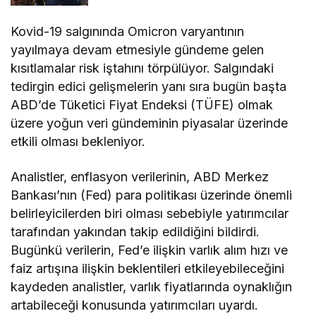
artabileceği konusunda yatırımcıları uyardı.
ABD’de, TÜFE’nin kasımda aylık yüzde 0,7, yıllık
ise yüzde 6,8 artması bekleniyor.
Çin’de ise Çinli emlak devi Evergrande ve Kaisa
borçlarını ödeyememesinin ardından temerrüde
düşerken, Çin Merkez Bankası (PBoC) Başkanı Yi
Gang durumun piyasa gerçekliği olarak
değerlendirilmesi gerektiğini ifade etti.
Kovid-19 salgınında artan vaka sayıları ve bugün
açıklanacak enflasyon verileri öncesi etkili olan
temkinli duruşla birlikte New York borsasında dün
karışık bir seyir izlendi. S&P 500 endeksi yüzde
0,72 ve Nasdaq endeksi yüzde 1,71 değer
kaybederken, Dow Jones endeksi yatay seyretti.
Bugün de endeks vadeli işlem kontratlarında