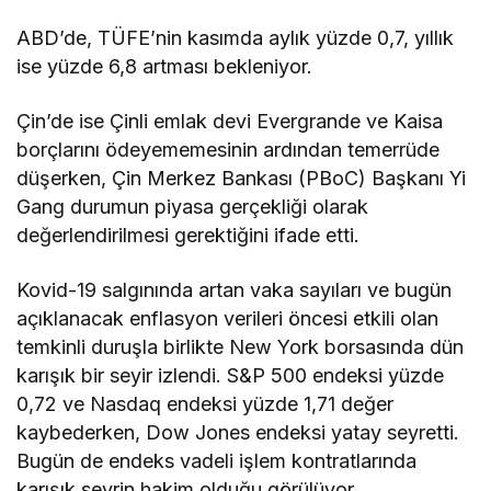
karışık seyrin hakim olduğu görülüyor.
Avrupa’da da gündemin odağında Kovid-19
salgınında artan vaka sayıları bulunurken, bugün
başta Almanya’da enflasyon olmak üzere yoğun
veri gündemi takip edilecek.
Dün Almanya’da DAX 30 endeksi yüzde 0,30,
İngiltere’de FTSE 100 endeksi yüzde 0,22 ve
Fransa’da CAC 40 endeksi yüzde 0,09 değer
kaybederken, İtalya’da FTSE MIB 30 endeksi
yüzde 0,24 değer kazandı. Endeks vadeli işlem
kontratları ise yeni güne satıcılı bir seyirle başladı.
Asya tarafında, dolar karşısında güçlenmeye
devam eden yuana karşı Çin Merkez Bankası dün
döviz zorunlu karşılık oranını 200 baz puan