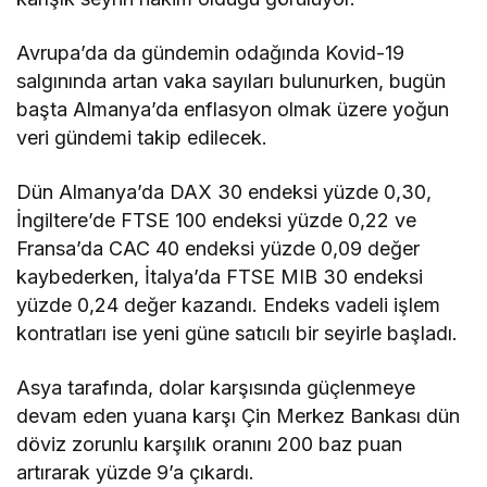
artırarak yüzde 9’a çıkardı.
Öte yandan bugün Japonya’da açıklanan makro
ekonomik verilere göre ise Üretici Fiyat Endeksi
(ÜFE) kasımda yılık yüzde 9 artışla beklentileri
geride bıraktı ve son 40 yılın zirvesine çıktı.
Bu gelişmelerle Asya borsaları, küresel pay
piyasalarına paralel düşük risk iştahıyla haftanın
son işlem gününde satış ağırlıklı bir seyir izlerken,
kapanışa yakın Japonya’da Nikkei 225 endeksi
yüzde 0,65, Çin’de Şanghay bileşik endeksi yüzde
0,23, Güney Kore’de Kospi endeksi yüzde 0,64 ve
Hong Kong’da Hang Seng endeksi yüzde 0,66
değer kaybetti.
Yurt içinde, dün Borsa İstanbul’da BIST 100
endeksi önceki kapanışa göre yüzde 1,34 değer