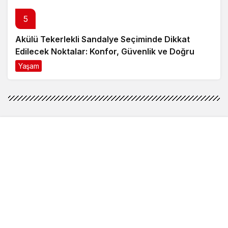
Paylaş
Beğen
Anayasa Mahkemesi (AYM), vergi dairesi müdürü
iken açığa alınan bir kamu görevlisinin açığa
alındığı dönemde kesilen ancak sonradan ödenen
maaşları için faiz tahakkuk ettirilmemesi nedeniyle
mülkiyet hakkının ihlal edildiği iddiasına ilişkin
bireysel başvurusunu karara bağladı. AYM’nin
kararı, 15 Temmuz darbe girişimi sonrasında kanun
hükmünde kararnameler (KHK) ile görevden