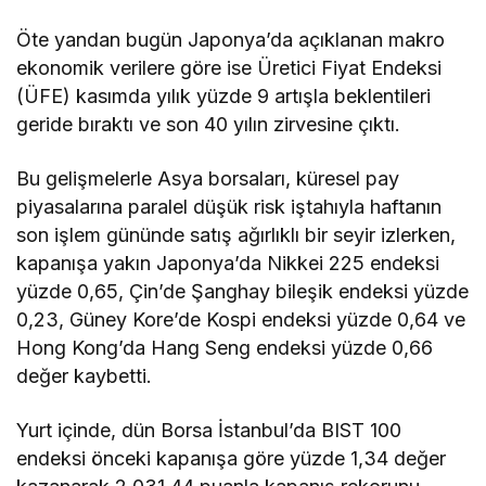
kazanarak 2.031,44 puanla kapanış rekorunu
kırarken, gün içinde gördüğü en yüksek seviye
rekorunu da 2.053,47 puana taşıdı.
Dolar/TL ise uluslararası piyasada dün, günü
yüzde 0,9 artışla 13,7956’dan tamamlamasının
ardından bugün bankalararası piyasanın açılışında
13,7850 seviyesinde işlem görüyor.
Analistler, bugün yurt içinde Türkiye Cumhuriyet
Merkez Bankası’nın (TCMB) piyasa katılımcıları
anketi ve işsizlik oranı, yurt dışında ise Almanya
ve ABD’de enflasyon ile İngiltere’de sanayi üretimi
verilerinin takip edileceğini belirterek, teknik
açıdan BIST 100 endeksinde 2.050 seviyesinin
direnç, 1.960 puanın destek konumunda olduğunu
ifade etti.