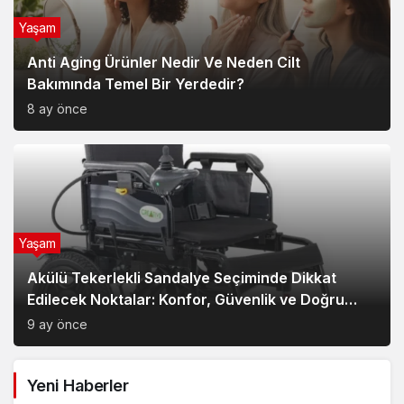
Yeni Haberler
Hesco Bariyer ve Kum Bariyeri Çözümlerinin
Sağladığı Avantajlar
Yaşam
2 ay önce
2
Van Edremit Kiralık Daire İçin Doğru Semt Nasıl
Seçilir?
Yaşam
4 ay önce