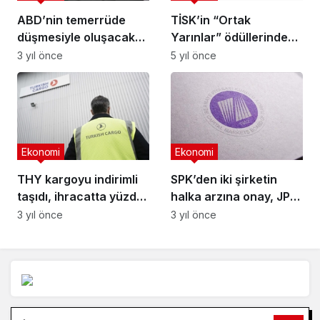
Arama:
En Çok Okunanlar
Yaşam
Hesco Bariyer ve Kum Bariyeri Çözümlerinin
Sağladığı Avantajlar
2 ay önce