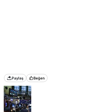
Kovid-19 salgınında Omicron varyantının
yayılmaya devam etmesiyle gündeme gelen
kısıtlamalar risk iştahını törpülüyor. Salgındaki
tedirgin edici gelişmelerin yanı sıra bugün başta
ABD’de Tüketici Fiyat Endeksi (TÜFE) olmak
üzere yoğun veri gündeminin piyasalar üzerinde
etkili olması bekleniyor.
Analistler, enflasyon verilerinin, ABD Merkez
Bankası’nın (Fed) para politikası üzerinde önemli
belirleyicilerden biri olması sebebiyle yatırımcılar
tarafından yakından takip edildiğini bildirdi.
Bugünkü verilerin, Fed’e ilişkin varlık alım hızı ve
faiz artışına ilişkin beklentileri etkileyebileceğini
kaydeden analistler, varlık fiyatlarında oynaklığın