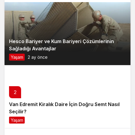
3
Soner Savaş’ın Kırık Düşler İle Başladığı Müzik
Serüveni
Magazin
6 ay önce
4
Anti Aging Ürünler Nedir Ve Neden Cilt
Bakımında Temel Bir Yerdedir?
Yaşam
8 ay önce