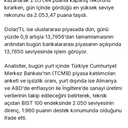
Piyasalarda bugün takip edilecek veriler şöyle:
10.00 Türkiye, aralık ayı TCMB’nin piyasa
katılımcıları anketi
10.00 Türkiye, ekim ayı işsizlik oranı
10.00 Almanya, kasım ayı TÜFE
10.00 İngiltere, ekim ayı sanayi üretimi
16.30 ABD, kasım ayı TÜFE
18.00 ABD, aralık ayı Michigan Üniversitesi
tüketici güven endeksi
22.00 ABD, kasım ayı Hazine bütçe dengesi