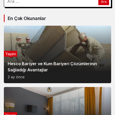
Yaşam
Van Edremit Kiralık Daire İçin Doğru Semt Nasıl
Seçilir?
4 ay önce
Magazin
Soner Savaş’ın Kırık Düşler İle Başladığı Müzik
Serüveni
6 ay önce