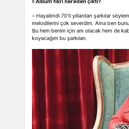
◊
Albüm fikri nereden
çıktı
?
– Hayalimdi 70’li yıllardan şarkılar söylem
melodilerini çok severdim. Ama ben bun
Bu hem benim için anı olacak hem de ka
koyacağım bu şarkıları.