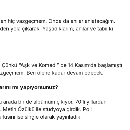
ardan hiç vazgeçmem. Onda da anılar anlatacağım.
n yola çıkarak. Yaşadıklarım, anılar ve tabii ki
a. Çünkü “Aşk ve Komedi” de 14 Kasım’da başlamıştı
azgeçmem. Ben ölene kadar devam edecek.
arını
mı
yapıyorsunuz
?
arada bir de albümüm çıkıyor. 70’li yıllardan
. Metin Özülkü ile stüdyoya girdik. Poll
ısını ise single olarak yayınladık.