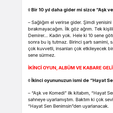
◊
Bir 10 yıl daha gider mi sizce “Aşk 
– Sağlığım el verirse gider. Şimdi yenisi
bırakmayacağım. İlk göz ağrım. Tek kişili
Demirer… Kadın yok. Hele ki 10 sene götü
sonra bu iş tutmaz. Birinci şartı samimi, 
çok kuvvetli, insanları çok etkileyecek b
sene sürmez.
İKİNCİ OYUN, ALBÜM VE KABARE GEL
◊
İ
kinci oyununuzun ismi de
“
Hayat Se
– “Aşk ve Komedi” ilk kitabım, “Hayat Se
sahneye uyarlamıştım. Baktım ki çok sevil
“Hayat Sen Benimsin”den uyarlanacak.