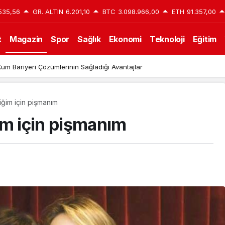
535,56
GR. ALTIN
6.201,10
BTC
3.098.966,00
ETH
91.357,00
t
Magazin
Spor
Sağlık
Ekonomi
Teknoloji
Eğitim
 Daire İçin Doğru Semt Nasıl Seçilir?
iğim için pişmanım
im için pişmanım