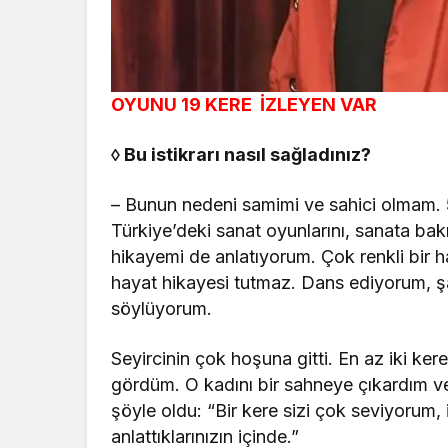
OYUNU 19 KERE
İZLEYEN VAR
◊
Bu istikrarı nasıl sağladınız?
– Bunun nedeni samimi ve sahici olmam. 50
Türkiye’deki sanat oyunlarını, sanata bak
hikayemi de anlatıyorum. Çok renkli bir 
hayat hikayesi tutmaz. Dans ediyorum, şar
söylüyorum.
Seyircinin çok hoşuna gitti. En az iki ker
gördüm. O kadını bir sahneye çıkardım v
şöyle oldu: “Bir kere sizi çok seviyorum,
anlattıklarınızın içinde.”