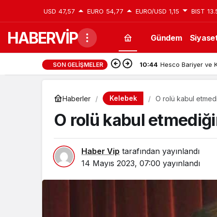
USD
47,57
EURO
54,77
EURO/USD
1,15
BIST
13.
HABERVİP
Gündem
Siyase
10:45
Van Edremit Kiralık
SON GELIŞMELER
Kelebek
Haberler
O rolü kabul etmed
O rolü kabul etmediğ
Haber Vip
tarafından yayınlandı
14 Mayıs 2023, 07:00
yayınlandı