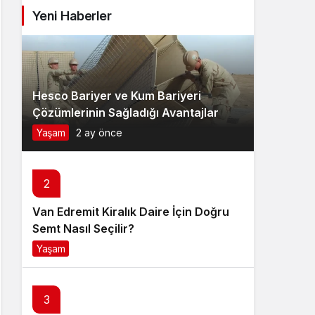
Yeni Haberler
Hesco Bariyer ve Kum Bariyeri
Çözümlerinin Sağladığı Avantajlar
Yaşam
2 ay önce
2
Van Edremit Kiralık Daire İçin Doğru
Semt Nasıl Seçilir?
Yaşam
4 ay önce
3