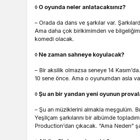
◊
O oyunda neler anlatacaksınız?
– Orada da dans ve şarkılar var. Şarkıl
Ama daha çok birikimimden ve bilgeliğimde
komedi olacak.
◊
Ne zaman sahneye koyulacak?
– Bir aksilik olmazsa seneye 14 Kasım’d
10 sene önce. Ama o oyunumdan asla v
◊
Ş
u an bir yandan yeni oyunun proval
– Şu an müziklerini almakla meşgulüm. Bu 
Yeşilçam şarkılarını bir albümde topladım
Production’dan çıkacak. “Ama Neden” şark