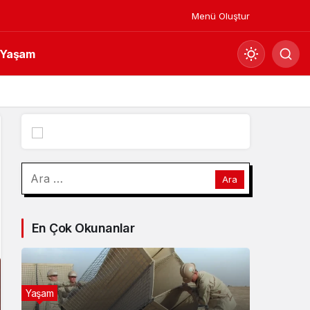
Menü Oluştur
Yaşam
Mod
değiştir
Gündüz Modu
Arama:
Gündüz modunu seçin.
Gece Modu
En Çok Okunanlar
Gece modunu seçin.
Sistem Modu
Sistem modunu seçin.
Yaşam