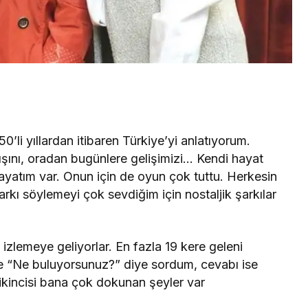
’li yıllardan itibaren Türkiye’yi anlatıyorum.
ışını, oradan bugünlere gelişimizi… Kendi hayat
hayatım var. Onun için de oyun çok tuttu. Herkesin
kı söylemeyi çok sevdiğim için nostaljik şarkılar
e izlemeye geliyorlar. En fazla 19 kere geleni
e “Ne buluyorsunuz?” diye sordum, cevabı ise
 ikincisi bana çok dokunan şeyler var