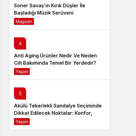
Soner Savaş’ın Kırık Düşler İle
Başladığı Müzik Serüveni
Magazin
6 ay önce
4
Anti Aging Ürünler Nedir Ve Neden
Cilt Bakımında Temel Bir Yerdedir?
Yaşam
8 ay önce
5
Akülü Tekerlekli Sandalye Seçiminde
Dikkat Edilecek Noktalar: Konfor,
Güvenlik ve Doğru Model Tercihi
Yaşam
9 ay önce