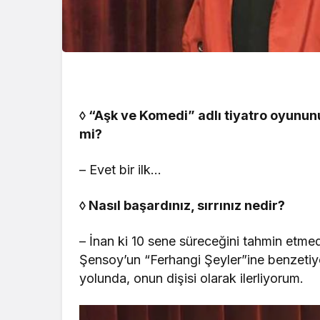
◊
“Aşk ve Komedi” adlı tiyatro oyununuzl
mi?
– Evet bir ilk…
◊
Nasıl başardınız, s
ı
rrınız nedir
?
– İnan ki 10 sene süreceğini tahmin etmedim
Şensoy’un “Ferhangi Şeyler”ine benzetiy
yolunda, onun dişisi olarak ilerliyorum.