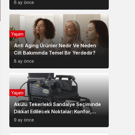
6 ay önce
Yaşam
Anti Aging Ürünler Nedir Ve Neden
Cilt Bakımında Temel Bir Yerdedir?
8 ay önce
Yaşam
Akülü Tekerlekli Sandalye Seçiminde
Dikkat Edilecek Noktalar: Konfor,
Güvenlik ve Doğru Model Tercihi
9 ay önce