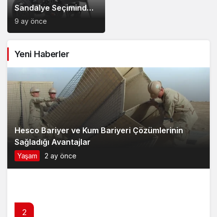
Sandalye Seçiminde
Dikkat Edilecek
9 ay önce
Noktalar: Konfor,
Güvenlik ve Doğru
Yeni Haberler
Model Tercihi
Hesco Bariyer ve Kum Bariyeri Çözümlerinin
Sağladığı Avantajlar
Yaşam
2 ay önce
2