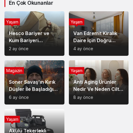
En Çok Okunanlar
Yaşam
Yaşam
Hesco Bariyer ve
Van Edremit Kiralık
Kum Bariyeri
Daire İçin Doğru
Çözümlerinin
Semt Nasıl Seçilir?
2 ay önce
4 ay önce
Sağladığı Avantajlar
Magazin
Yaşam
Soner Savaş’ın Kırık
Anti Aging Ürünler
Düşler İle Başladığı
Nedir Ve Neden Cilt
Müzik Serüveni
Bakımında Temel Bir
6 ay önce
8 ay önce
Yerdedir?
Yaşam
Akülü Tekerlekli