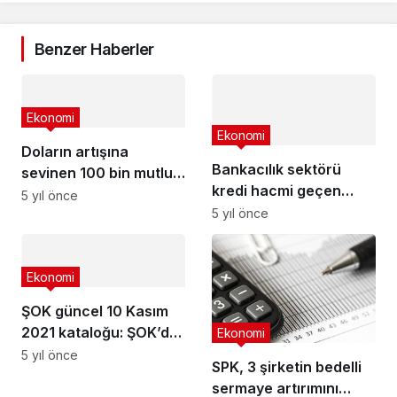
Benzer Haberler
Ekonomi
Ekonomi
Doların artışına
Bankacılık sektörü
sevinen 100 bin mutlu
kredi hacmi geçen
azınlık
5 yıl önce
hafta 4 trilyon 249
5 yıl önce
milyar lira oldu
Ekonomi
ŞOK güncel 10 Kasım
2021 kataloğu: ŞOK’da
Ekonomi
bu hafta neler var?
5 yıl önce
SPK, 3 şirketin bedelli
ŞOK market haftanın
sermaye artırımını
fırsat ürünleri