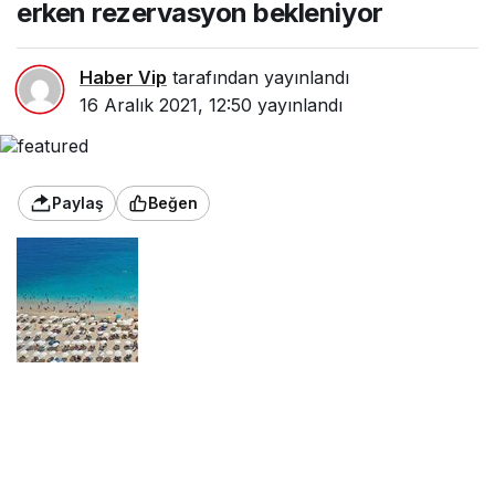
erken rezervasyon bekleniyor
Haber Vip
tarafından yayınlandı
16 Aralık 2021, 12:50
yayınlandı
Paylaş
Beğen
TÜRSAB Yönetim Kurulu Başkanı Firuz Bağlıkaya,
Türkiye’nin turizmde salgın sürecinden sonra erken
toparlanan ülkelerden biri olduğunu belirterek,
“2020’ye göre ciddi bir artış yaptık. 2022’de