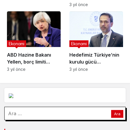
onayladı
3 yıl önce
Ekonomi
Ekonomi
ABD Hazine Bakanı
Hedefimiz Türkiye’nin
Yellen, borç limiti
kurulu gücü
konusunda yeniden
içerisindeki
3 yıl önce
3 yıl önce
uyardı
yenilenebilir enerji
payını yüzde 65
seviyesine çıkarmak
Arama: