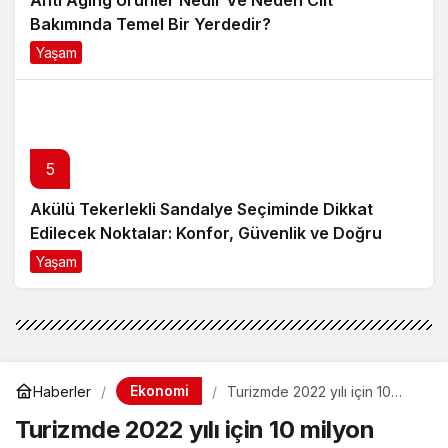
Anti Aging Ürünler Nedir Ve Neden Cilt
Bakımında Temel Bir Yerdedir?
Yaşam
8 ay önce
5
Akülü Tekerlekli Sandalye Seçiminde Dikkat
Edilecek Noktalar: Konfor, Güvenlik ve Doğru
Model Tercihi
Yaşam
9 ay önce
Ekonomi
Haberler
Turizmde 2022 yılı için 10
milyon erken rezervasyon
Turizmde 2022 yılı için 10 milyon
bekleniyor