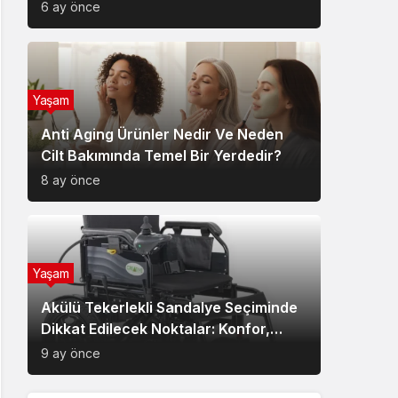
6 ay önce
Yaşam
Anti Aging Ürünler Nedir Ve Neden
Cilt Bakımında Temel Bir Yerdedir?
8 ay önce
Yaşam
Akülü Tekerlekli Sandalye Seçiminde
Dikkat Edilecek Noktalar: Konfor,
Güvenlik ve Doğru Model Tercihi
9 ay önce