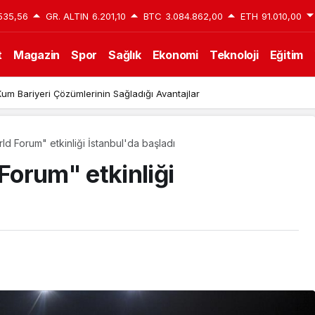
535,56
GR. ALTIN
6.201,10
BTC
3.084.862,00
ETH
91.010,00
t
Magazin
Spor
Sağlık
Ekonomi
Teknoloji
Eğitim
um Bariyeri Çözümlerinin Sağladığı Avantajlar
 Forum" etkinliği İstanbul'da başladı
orum" etkinliği