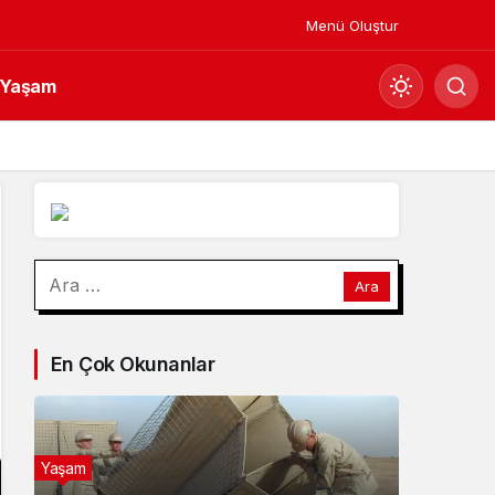
Menü Oluştur
Yaşam
Mod
değiştir
Gündüz Modu
Arama:
Gündüz modunu seçin.
Gece Modu
En Çok Okunanlar
Gece modunu seçin.
Sistem Modu
Sistem modunu seçin.
Yaşam