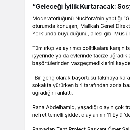
“Geleceği İyilik Kurtaracak: Sosy
Moderatörlüğünü Nucifora’nin yaptığı “Gele
oturumda konuşan, Malikah Genel Direkt
York’unda büyüdüğünü, ailesi gibi Müslüma
Tüm ırkçı ve ayırımcı politikalara karşın b
işyerinde ya da evlerinde tacize uğradıklar
başörtülerinden vazgeçmediklerini kaydet
“Bir genç olarak başörtüsü takmaya kar
sokakta yürürken biri tarafından zorla baş
uğradığını anlattı.
Rana Abdelhamid, yaşadığı olayın çok t
nefret temelli şiddet olaylarının 11 Eylül’
Ramadan Tent Project Başkanı Ömer Salha, 