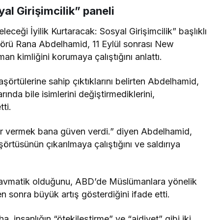
al Girişimcilik” paneli
ceği İyilik Kurtaracak: Sosyal Girişimcilik” başlıklı
örü Rana Abdelhamid, 11 Eylül sonrası New
n kimliğini korumaya çalıştığını anlattı.
aşörtülerine sahip çıktıklarını belirten Abdelhamid,
ında bile isimlerini değiştirmediklerini,
ti.
ar vermek bana güven verdi.” diyen Abdelhamid,
örtüsünün çıkarılmaya çalıştığını ve saldırıya
ravmatik olduğunu, ABD’de Müslümanlara yönelik
den sonra büyük artış gösterdiğini ifade etti.
insanlığın “ötekileştirme” ve “aidiyet” gibi iki