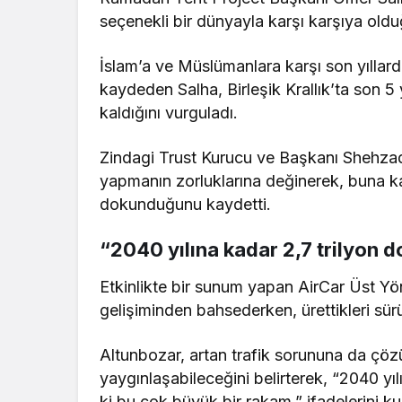
seçenekli bir dünyayla karşı karşıya oldu
İslam’a ve Müslümanlara karşı son yıllard
kaydeden Salha, Birleşik Krallık’ta son 5
kaldığını vurguladı.
Zindagi Trust Kurucu ve Başkanı Shehzad
yapmanın zorluklarına değinerek, buna ka
dokunduğunu kaydetti.
“2040 yılına kadar 2,7 trilyon d
Etkinlikte bir sunum yapan AirCar Üst Yö
gelişiminden bahsederken, ürettikleri sür
Altunbozar, artan trafik sorununa da çö
yaygınlaşabileceğini belirterek, “2040 yıl
ki bu çok büyük bir rakam.” ifadelerini ku