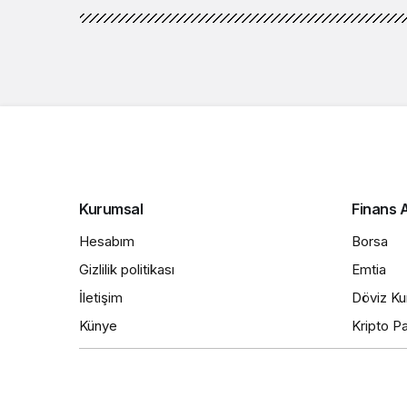
Gündem
Haberler
Cumhurbaşkanı Erdo
yabancı düşmanlığ
Cumhurbaşkanı Erdoğ
nefret söylemlerini,
düşmanlığını reddedi
Haber Vip
tarafından yayınlandı
20 Haziran 2023, 13:59
yayınlandı