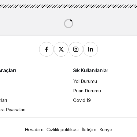
ğan: Mültecilere yönelik nefret söylemlerini, Müslüman ve
ını reddediyoruz
an: Mültecilere yönelik
 Müslüman ve yabancı
yoruz