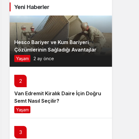
Yeni Haberler
Hesco Bariyer ve Kum Bariyeri
Çözümlerinin Sağladığı Avantajlar
Yaşam
2 ay önce
2
Van Edremit Kiralık Daire İçin Doğru
Semt Nasıl Seçilir?
Yaşam
4 ay önce
3