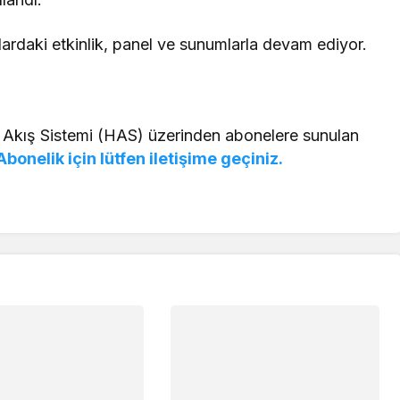
ki etkinlik, panel ve sunumlarla devam ediyor.​​​​​​​
 Akış Sistemi (HAS) üzerinden abonelere sunulan
Abonelik için lütfen iletişime geçiniz.
Gündem
a: Türkiye’de 15
Olağan Şüpheliler dizi setinde