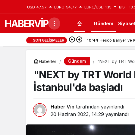
USD
47,57
EURO
54,77
EURO/USD
1,15
BIST
13.
HABERVİP
Gündem
Siyase
10:44
Hesco Bariyer ve K
SON GELIŞMELER
Gündem
Haberler
"NEXT by TRT World
"NEXT by TRT World F
İstanbul'da başladı
Haber Vip
tarafından yayınlandı
20 Haziran 2023, 14:29
yayınlandı