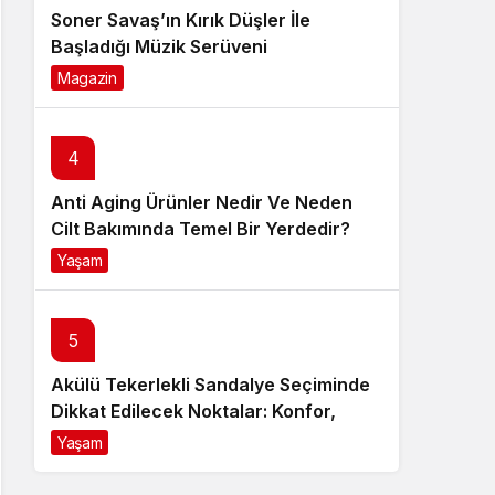
Soner Savaş’ın Kırık Düşler İle
Başladığı Müzik Serüveni
Magazin
6 ay önce
4
Anti Aging Ürünler Nedir Ve Neden
Cilt Bakımında Temel Bir Yerdedir?
Yaşam
8 ay önce
5
Akülü Tekerlekli Sandalye Seçiminde
Dikkat Edilecek Noktalar: Konfor,
Güvenlik ve Doğru Model Tercihi
Yaşam
9 ay önce