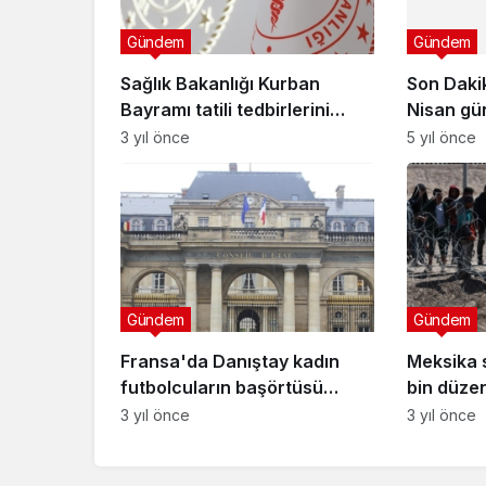
Nisan gü
nedeniyle
5 yıl önce
Gündem
bin 400 y
Sağlık Bakanlığı Kurban
Bayramı tatili tedbirlerini
açıkladı
3 yıl önce
Gündem
Gündem
Fransa'da Danıştay kadın
Meksika s
futbolcuların başörtüsü
bin düze
takma yasağını onadı
ABD'ye g
3 yıl önce
3 yıl önce
iddiası