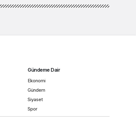
Arama:
En Çok Okunanlar
Yaşam
Hesco Bariyer ve Kum Bariyeri
Çözümlerinin Sağladığı Avantajlar
2 ay önce