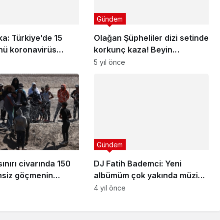
nü koronavirüs
korkunç kaza! Beyin
 297 kişi vefat 61
kanaması geçiren oyuncu
5 yıl önce
eni vaka tespit edildi
yoğun bakıma kaldırıldı
Gündem
DJ Fatih Bademci: Yeni
albümüm çok yakında müzik
severlerle bulaşacak.
4 yıl önce
ınırı civarında 150
nsiz göçmenin
eçmeye hazırlandığı