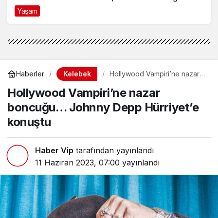
Model Tercihi
Yaşam
9 ay önce
Kelebek
Haberler
Hollywood Vampiri’ne nazar
boncuğu… Johnny Depp
Hollywood Vampiri’ne nazar
Hürriyet’e konuştu
boncuğu… Johnny Depp Hürriyet’e
konuştu
Haber Vip
tarafından yayınlandı
11 Haziran 2023, 07:00
yayınlandı