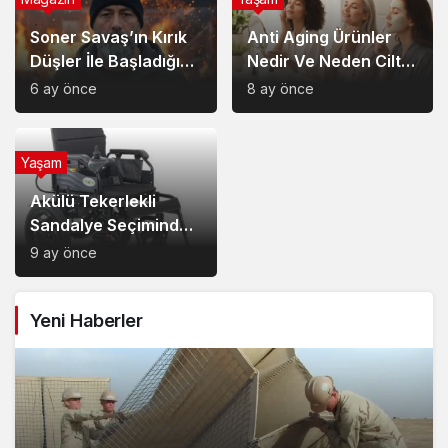
Soner Savaş’ın Kırık
Anti Aging Ürünler
Düşler İle Başladığı
Nedir Ve Neden Cilt
Müzik Serüveni
Bakımında Temel Bir
6 ay önce
8 ay önce
Yerdedir?
Yaşam
Akülü Tekerlekli
Sandalye Seçiminde
Dikkat Edilecek
9 ay önce
Noktalar: Konfor,
Güvenlik ve Doğru
Yeni Haberler
Model Tercihi