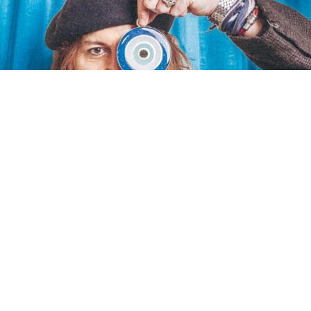
Paylaş
Beğen
HOLLYWOOD yıldızı Johnny Depp, Joe Perry,
Alice Cooper ve Tommy Henriksen’dan oluşan