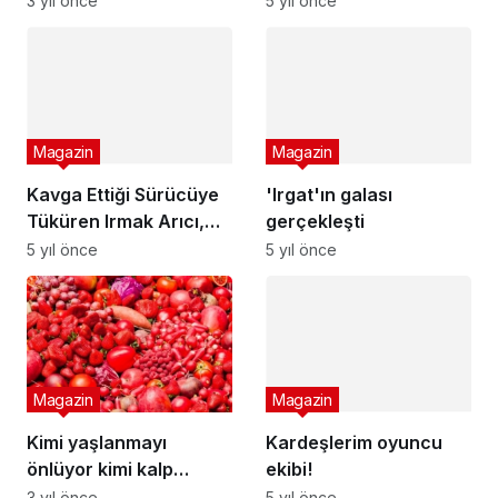
3 yıl önce
açıkladı
Magazin
'Irgat'ın galası
gerçekleşti
Magazin
5 yıl önce
Kavga Ettiği Sürücüye
Tüküren Irmak Arıcı,
Verdiği Konserde
5 yıl önce
Dakikalarca Hareketsiz
Durunca Sahneden
Magazin
İndirildi!
Kardeşlerim oyuncu
ekibi!
Magazin
5 yıl önce
Kimi yaşlanmayı
önlüyor kimi kalp
hastalığı riskini
3 yıl önce