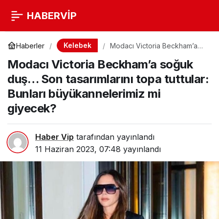
HABERVİP
Kelebek
Haberler
Modacı Victoria Beckham’a
soğuk duş… Son tasarımlarını
Modacı Victoria Beckham’a soğuk
topa tuttular: Bunları
büyükannelerimiz mi
duş… Son tasarımlarını topa tuttular:
giyecek?
Bunları büyükannelerimiz mi
giyecek?
Haber Vip
tarafından yayınlandı
11 Haziran 2023, 07:48
yayınlandı