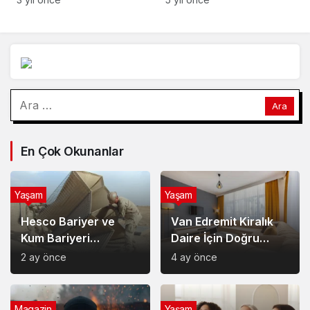
azaltıyor… Besinlerin
renkleri ne anlama
geliyor?
Arama:
En Çok Okunanlar
Yaşam
Yaşam
Hesco Bariyer ve
Van Edremit Kiralık
Kum Bariyeri
Daire İçin Doğru
Çözümlerinin
Semt Nasıl Seçilir?
2 ay önce
4 ay önce
Sağladığı Avantajlar
Magazin
Yaşam