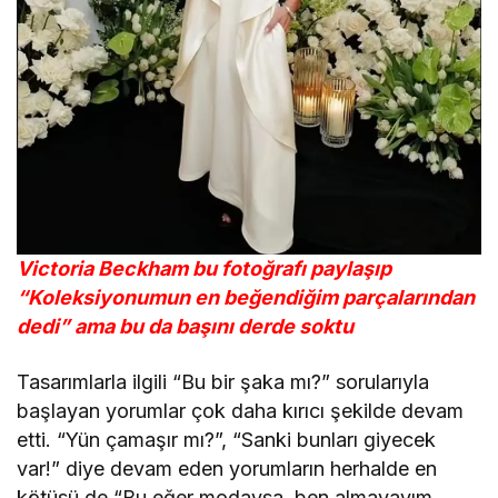
Victoria Beckham bu fotoğrafı paylaşıp
“Koleksiyonumun en beğendiğim parçalarından
dedi” ama bu da başını derde soktu
Tasarımlarla ilgili “Bu bir şaka mı?” sorularıyla
başlayan yorumlar çok daha kırıcı şekilde devam
etti. “Yün çamaşır mı?”, “Sanki bunları giyecek
var!” diye devam eden yorumların herhalde en
kötüsü de “Bu eğer modaysa, ben almayayım