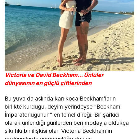
Victoria ve David Beckham… Ünlüler
dünyasının en güçlü çiftlerinden
Bu yuva da aslında karı koca Beckham’ların
birlikte kurduğu, deyim yerindeyse “Beckham
İmparatorluğunun” en temel direği. Bir şarkıcı
olarak ünlendiği günlerden beri modayla oldukça
sıkı fıkı bir ilişkisi olan Victoria Beckham’ın
podyumlarda yürümüşlüğü de var.