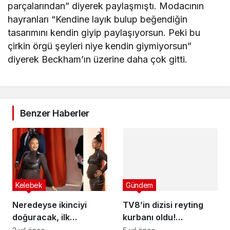
parçalarından” diyerek paylaşmıştı. Modacının
hayranları “Kendine layık bulup beğendiğin
tasarımını kendin giyip paylaşıyorsun. Peki bu
çirkin örgü şeyleri niye kendin giymiyorsun”
diyerek Beckham’ın üzerine daha çok gitti.
Benzer Haberler
Gündem
TV8’in dizisi reyting
Kelebek
kurbanı oldu!
Neredeyse ikinciyi
Doğduğun Ev
5 yıl önce
doğuracak, ilk
Kaderindir final yapıyor
çocuğunun adını yeni