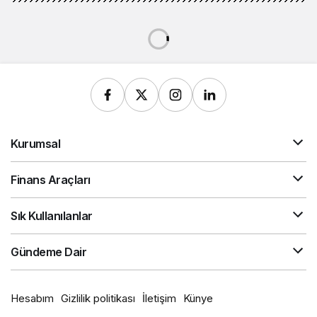
Spor
Haberler
Basketbol THY Avrupa Ligi'nde
şampiyon yarın belli olacak
Basketbol THY Avrupa Ligi'nde
şampiyon yarın belli olacak
Haber Vip
tarafından yayınlandı
20 Mayıs 2023, 11:32
yayınlandı