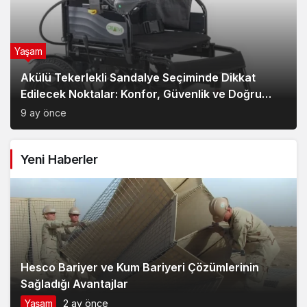
Yaşam
Akülü Tekerlekli Sandalye Seçiminde Dikkat
Edilecek Noktalar: Konfor, Güvenlik ve Doğru
Model Tercihi
9 ay önce
Yeni Haberler
Hesco Bariyer ve Kum Bariyeri Çözümlerinin
Sağladığı Avantajlar
Yaşam
2 ay önce