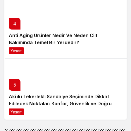
4
Anti Aging Ürünler Nedir Ve Neden Cilt
Bakımında Temel Bir Yerdedir?
Yaşam
8 ay önce
5
Akülü Tekerlekli Sandalye Seçiminde Dikkat
Edilecek Noktalar: Konfor, Güvenlik ve Doğru
Model Tercihi
Yaşam
9 ay önce