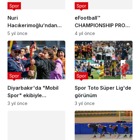
Spor
geçmiş olsun mesajı
5 yıl önce
eFootball™
CHAMPIONSHIP PRO
2022’YE KATILACAK 8
4 yıl önce
KULÜP AÇIKLANDI
Spor
Spor
Diyarbakır'da "Mobil
Spor Toto Süper Lig'de
Spor" ekibiyle
görünüm
kırsaldaki çocuklar
3 yıl önce
3 yıl önce
sporla buluşuyor