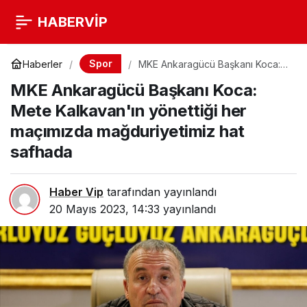
HABERVİP
Spor
Haberler
MKE Ankaragücü Başkanı Koca:
Mete Kalkavan'ın yönettiği her
MKE Ankaragücü Başkanı Koca:
maçımızda mağduriyetimiz hat
safhada
Mete Kalkavan'ın yönettiği her
maçımızda mağduriyetimiz hat
safhada
Haber Vip
tarafından yayınlandı
20 Mayıs 2023, 14:33
yayınlandı