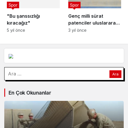
Spor
Spor
"Bu şanssızlığı
Genç milli sürat
kıracağız"
patenciler uluslararası
başarı için ter döküyor
5 yıl önce
3 yıl önce
Arama:
En Çok Okunanlar