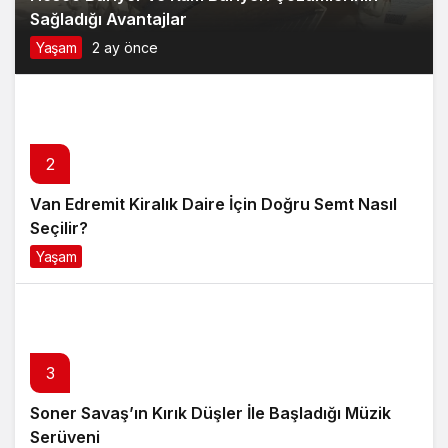
2
Van Edremit Kiralık Daire İçin Doğru Semt Nasıl
Seçilir?
Yaşam
4 ay önce
3
Soner Savaş’ın Kırık Düşler İle Başladığı Müzik
Serüveni
Magazin
6 ay önce