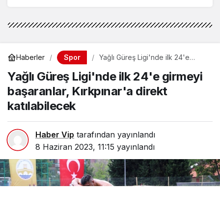
Spor
Haberler
Yağlı Güreş Ligi'nde ilk 24'e
girmeyi başaranlar, Kırkpınar'a
Yağlı Güreş Ligi'nde ilk 24'e girmeyi
direkt katılabilecek
başaranlar, Kırkpınar'a direkt
katılabilecek
Haber Vip
tarafından yayınlandı
8 Haziran 2023, 11:15
yayınlandı