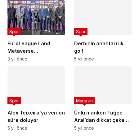
Spor
Derbinin anahtarı ilk
gol!
Spor
5 yıl önce
EuroLeague Land
Metaverse
organizasyonu, THY
3 yıl önce
Avrupa Ligi Dörtlü
Magazin
Finali'nde yapılacak
Spor
Ünlü manken Tuğçe
Alex Teixeira’ya verilen
Aral’dan dikkat çeken
süre doluyor
Bafetimbi Gomis
5 yıl önce
5 yıl önce
paylaşımı: Tebrik
ederim kardeşim