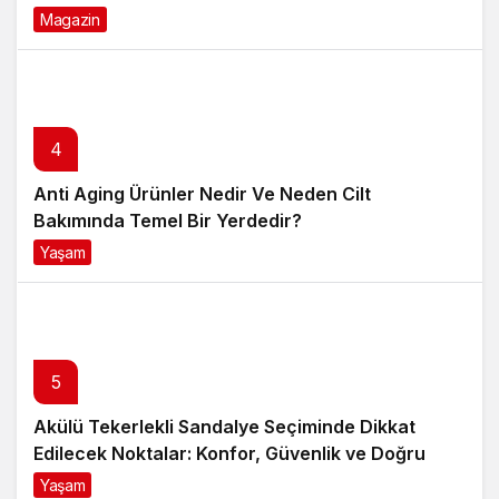
4
Anti Aging Ürünler Nedir Ve Neden Cilt
Bakımında Temel Bir Yerdedir?
Yaşam
8 ay önce
5
Akülü Tekerlekli Sandalye Seçiminde Dikkat
Edilecek Noktalar: Konfor, Güvenlik ve Doğru
Model Tercihi
Yaşam
9 ay önce