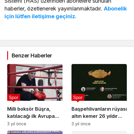
Sistemi (HAS) üzerinden abonelere sunulan
haberler, özetlenerek yayımlanmaktadır.
Abonelik
için lütfen iletişime geçiniz.
Benzer Haberler
Spor
Spor
Milli boksör Büşra,
Başpehlivanların rüyası
katılacağı ilk Avrupa
altın kemer 26 yıldır
Oyunları'nda olimpiyat
ebedi sahibini arıyor
3 yıl önce
3 yıl önce
kotası almak istiyor