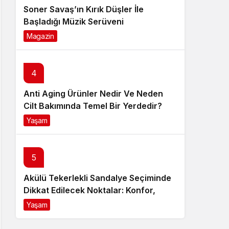
Soner Savaş’ın Kırık Düşler İle
Başladığı Müzik Serüveni
Magazin
6 ay önce
4
Anti Aging Ürünler Nedir Ve Neden
Cilt Bakımında Temel Bir Yerdedir?
Yaşam
8 ay önce
5
Akülü Tekerlekli Sandalye Seçiminde
Dikkat Edilecek Noktalar: Konfor,
Güvenlik ve Doğru Model Tercihi
Yaşam
9 ay önce