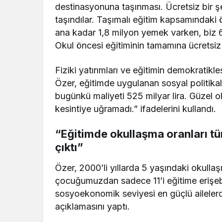
destinasyonuna taşınması. Ücretsiz bir şeki
taşındılar. Taşımalı eğitim kapsamındaki 
ana kadar 1,8 milyon yemek varken, biz 6 Ş
Okul öncesi eğitiminin tamamına ücretsiz
Fiziki yatırımları ve eğitimin demokratikl
Özer, eğitimde uygulanan sosyal politikala
bugünkü maliyeti 525 milyar lira. Güzel ol
kesintiye uğramadı.” ifadelerini kullandı.
“Eğitimde okullaşma oranları t
çıktı”
Özer, 2000’li yıllarda 5 yaşındaki okulla
çocuğumuzdan sadece 11’i eğitime erişebi
sosyoekonomik seviyesi en güçlü ailelerdi
açıklamasını yaptı.