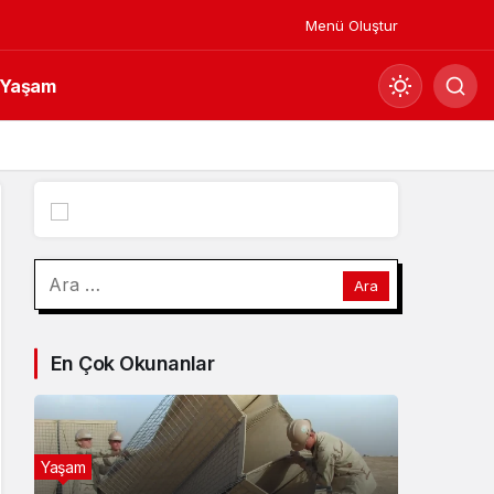
Menü Oluştur
Yaşam
Mod
değiştir
Gündüz Modu
Arama:
Gündüz modunu seçin.
Gece Modu
En Çok Okunanlar
Gece modunu seçin.
Sistem Modu
Sistem modunu seçin.
Yaşam