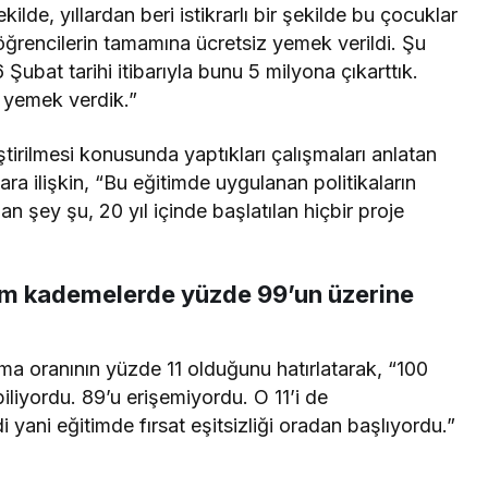
lde, yıllardan beri istikrarlı bir şekilde bu çocuklar
öğrencilerin tamamına ücretsiz yemek verildi. Şu
ubat tarihi itibarıyla bunu 5 milyona çıkarttık.
 yemek verdik.”
eştirilmesi konusunda yaptıkları çalışmaları anlatan
ra ilişkin, “Bu eğitimde uygulanan politikaların
an şey şu, 20 yıl içinde başlatılan hiçbir proje
üm kademelerde yüzde 99’un üzerine
şma oranının yüzde 11 olduğunu hatırlatarak, “100
liyordu. 89’u erişemiyordu. O 11’i de
 yani eğitimde fırsat eşitsizliği oradan başlıyordu.”