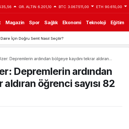
535,56
GR. ALTIN
6.201,10
BTC
3.067.511,00
ETH
90.610,00
t
Magazin
Spor
Sağlık
Ekonomi
Teknoloji
Eğitim
 Daire İçin Doğru Semt Nasıl Seçilir?
 Özer: Depremlerin ardından bölgeye kaydını tekrar aldıran
bin 405 oldu
zer: Depremlerin ardından
r aldıran öğrenci sayısı 82