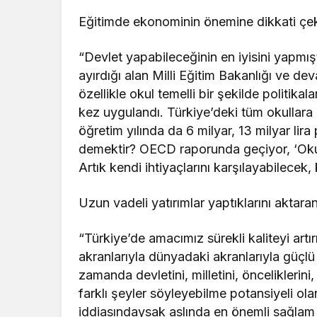
Eğitimde ekonominin önemine dikkati çeke
“Devlet yapabileceğinin en iyisini yapmış
ayırdığı alan Milli Eğitim Bakanlığı ve deva
özellikle okul temelli bir şekilde politikal
kez uygulandı. Türkiye’deki tüm okullara
öğretim yılında da 6 milyar, 13 milyar lira
demektir? OECD raporunda geçiyor, ‘Okul
Artık kendi ihtiyaçlarını karşılayabilecek, 
Uzun vadeli yatırımlar yaptıklarını aktara
“Türkiye’de amacımız sürekli kaliteyi artı
akranlarıyla dünyadaki akranlarıyla güçlü 
zamanda devletini, milletini, önceliklerini
farklı şeyler söyleyebilme potansiyeli ola
iddiasındaysak aslında en önemli sağlam 