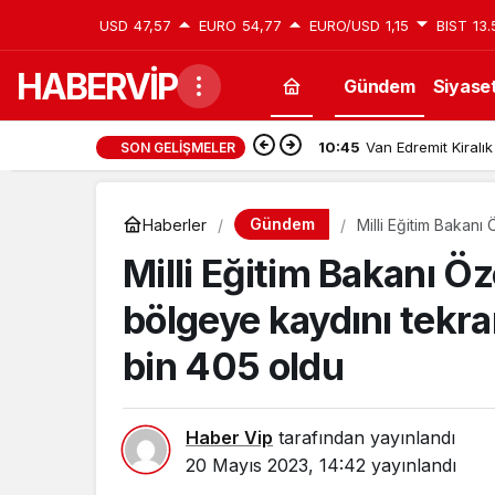
USD
47,57
EURO
54,77
EURO/USD
1,15
BIST
13.
HABERVİP
Gündem
Siyase
10:45
Van Edremit Kiralık
SON GELIŞMELER
Gündem
Haberler
Milli Eğitim Bakanı
öğrenci sayısı 82 
Milli Eğitim Bakanı Ö
bölgeye kaydını tekra
bin 405 oldu
Haber Vip
tarafından yayınlandı
20 Mayıs 2023, 14:42
yayınlandı