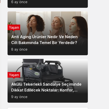
6 ay önce
Yaşam
Anti Aging Ürünler Nedir Ve Neden
Cilt Bakımında Temel Bir Yerdedir?
8 ay önce
Yaşam
Akülü Tekerlekli Sandalye Seçiminde
Dikkat Edilecek Noktalar: Konfor,
Güvenlik ve Doğru Model Tercihi
9 ay önce