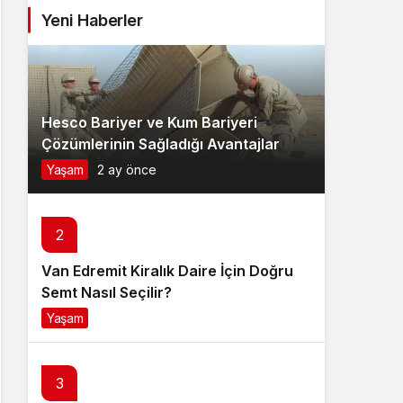
Yeni Haberler
Hesco Bariyer ve Kum Bariyeri
Çözümlerinin Sağladığı Avantajlar
Yaşam
2 ay önce
2
Van Edremit Kiralık Daire İçin Doğru
Semt Nasıl Seçilir?
Yaşam
4 ay önce
3