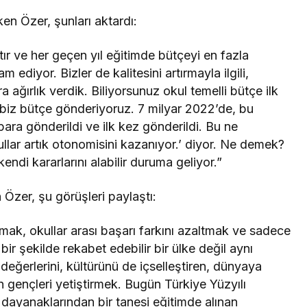
n Özer, şunları aktardı:
tır ve her geçen yıl eğitimde bütçeyi en fazla
m ediyor. Bizler de kalitesini artırmayla ilgili,
ara ağırlık verdik. Biliyorsunuz okul temelli bütçe ilk
 biz bütçe gönderiyoruz. 7 milyar 2022’de, bu
 para gönderildi ve ilk kez gönderildi. Bu ne
lar artık otonomisini kazanıyor.’ diyor. Ne demek?
kendi kararlarını alabilir duruma geliyor.”
n Özer, şu görüşleri paylaştı:
rmak, okullar arası başarı farkını azaltmak ve sadece
bir şekilde rekabet edebilir bir ülke değil aynı
, değerlerini, kültürünü de içselleştiren, dünyaya
n gençleri yetiştirmek. Bugün Türkiye Yüzyılı
dayanaklarından bir tanesi eğitimde alınan