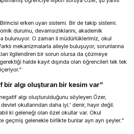
pılmamış öğrenciye ilişkin soruya Özer, şu yanıtı
Birincisi erken uyarı sistemi. Bir de takip sistemi.
nomik durumu, devamsızlıklarını, akademik
rıda bulunuyor. O zaman il müdürlüklerimiz, okul
arklı mekanizmalarla aileyle buluşuyor, sorunlarına
arı ilgilendiren bir sorun olursa da çözmeye
 gerektiği halde kayıt dışında olan öğrencileri tek tek
çeriyor.”
f bir algı oluşturan bir kesim var”
an negatif algı oluşturulduğunu söyleyen Özer,
devlet okullarından daha iyi.’ denir, hayır değil.
abii ki geleneği olan özel okullar var. Okul
kte geçmiş gelenekle birlikte bunlar ayrı ayrı şeyler.”