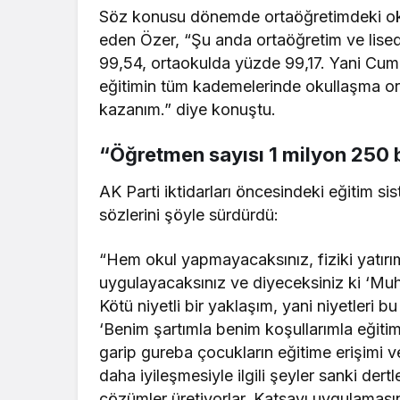
Söz konusu dönemde ortaöğretimdeki oku
eden Özer, “Şu anda ortaöğretim ve lise
99,54, ortaokulda yüzde 99,17. Yani Cumh
eğitimin tüm kademelerinde okullaşma ora
kazanım.” diye konuştu.
“Öğretmen sayısı 1 milyon 250 b
AK Parti iktidarları öncesindeki eğitim si
sözlerini şöyle sürdürdü:
“Hem okul yapmayacaksınız, fiziki yatır
uygulayacaksınız ve diyeceksiniz ki ‘Muh
Kötü niyetli bir yaklaşım, yani niyetleri b
‘Benim şartımla benim koşullarımla eğitime
garip gureba çocukların eğitime erişimi v
daha iyileşmesiyle ilgili şeyler sanki der
çözümler üretiyorlar. Katsayı uygulamasının