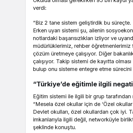
Okulda olması gerekirken 95 bin kaydı ya
verdi:
“Biz 2 tane sistem geliştirdik bu süreçte. 
Erken uyarı sistemi şu, ailenin sosyoeko
notlardaki başarısızlıkları izliyor ve uya
müdürlüklerimiz, rehber öğretmenlerimiz f
çözüm üretmeye çalışıyor. Diğer bakanlıkl
çalışıyor. Takip sistemi de kayıtta olması
bulup onu sisteme entegre etme sürecini i
“Türkiye’de eğitimle ilgili negati
Eğitim sistemi ile ilgili bir grup tarafınd
“Mesela özel okullar için de ‘Özel okullar 
Devlet okulları, özel okullardan çok iyi. T
imkanlarıyla ilgili değil, networküyle birli
şeklinde konuştu.