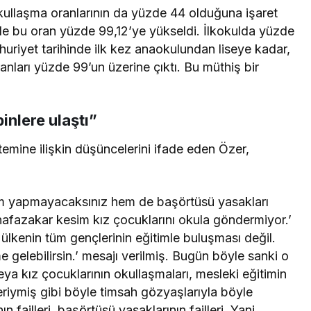
llaşma oranlarının da yüzde 44 olduğuna işaret
de bu oran yüzde 99,12’ye yükseldi. İlkokulda yüzde
uriyet tarihinde ilk kez anaokulundan liseye kadar,
nları yüzde 99’un üzerine çıktı. Bu müthiş bir
inlere ulaştı”
stemine ilişkin düşüncelerini ifade eden Özer,
ım yapmayacaksınız hem de başörtüsü yasakları
afazakar kesim kız çocuklarını okula göndermiyor.’
u ülkenin tüm gençlerinin eğitimle buluşması değil.
 gelebilirsin.’ mesajı verilmiş. Bugün böyle sanki o
eya kız çocuklarının okullaşmaları, mesleki eğitimin
tleriymiş gibi böyle timsah gözyaşlarıyla böyle
 failleri, başörtüsü yasaklarının failleri. Yani