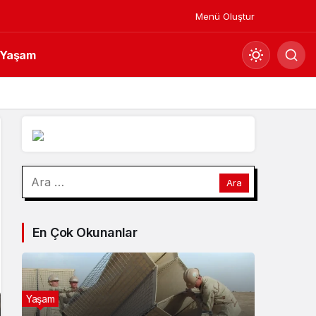
Menü Oluştur
Yaşam
Mod
değiştir
Gündüz Modu
Arama:
Gündüz modunu seçin.
Gece Modu
En Çok Okunanlar
Gece modunu seçin.
Sistem Modu
Sistem modunu seçin.
Yaşam