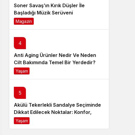
Soner Savaş’ın Kırık Düşler İle
Başladığı Müzik Serüveni
Magazin
6 ay önce
4
Anti Aging Ürünler Nedir Ve Neden
Cilt Bakımında Temel Bir Yerdedir?
Yaşam
8 ay önce
5
Akülü Tekerlekli Sandalye Seçiminde
Dikkat Edilecek Noktalar: Konfor,
Güvenlik ve Doğru Model Tercihi
Yaşam
9 ay önce