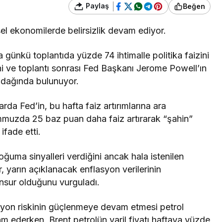
Paylaş
Beğen
el ekonomilerde belirsizlik devam ediyor.
ünkü toplantıda yüzde 74 ihtimalle politika faizini
ni ve toplantı sonrası Fed Başkanı Jerome Powell’ın
 odağında bulunuyor.
arda Fed’in, bu hafta faiz artırımlarına ara
mmuzda 25 baz puan daha faiz artırarak “şahin”
ifade etti.
uma sinyalleri verdiğini ancak hala istenilen
r, yarın açıklanacak enflasyon verilerinin
unsur olduğunu vurguladı.
yon riskinin güçlenmeye devam etmesi petrol
m ederken, Brent petrolün varil fiyatı haftaya yüzde