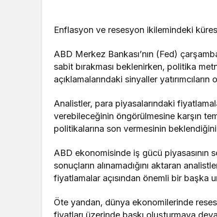
Enflasyon ve resesyon ikilemindeki küres
ABD Merkez Bankası’nın (Fed) çarşamba g
sabit bırakması beklenirken, politika met
açıklamalarındaki sinyaller yatırımcıların
Analistler, para piyasalarındaki fiyatlamal
verebileceğinin öngörülmesine karşın te
politikalarına son vermesinin beklendiğini 
ABD ekonomisinde iş gücü piyasasının soğ
sonuçların alınamadığını aktaran analistle
fiyatlamalar açısından önemli bir başka 
Öte yandan, dünya ekonomilerinde reses
fiyatları üzerinde baskı oluşturmaya deva