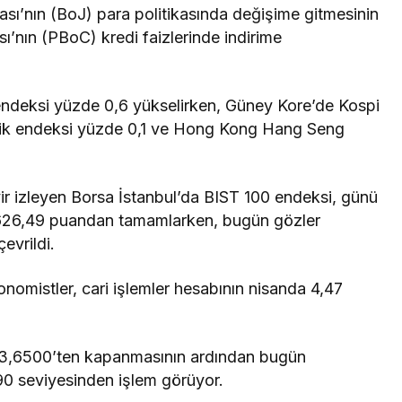
sı’nın (BoJ) para politikasında değişime gitmesinin
’nın (PBoC) kredi faizlerinde indirime
ndeksi yüzde 0,6 yükselirken, Güney Kore’de Kospi
şik endeksi yüzde 0,1 ve Hong Kong Hang Seng
eyir izleyen Borsa İstanbul’da BIST 100 endeksi, günü
.626,49 puandan tamamlarken, bugün gözler
evrildi.
onomistler, cari işlemler hesabının nisanda 4,47
23,6500’ten kapanmasının ardından bugün
90 seviyesinden işlem görüyor.