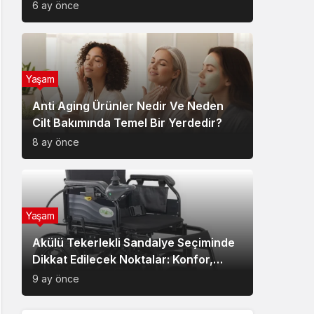
6 ay önce
Yaşam
Anti Aging Ürünler Nedir Ve Neden
Cilt Bakımında Temel Bir Yerdedir?
8 ay önce
Yaşam
Akülü Tekerlekli Sandalye Seçiminde
Dikkat Edilecek Noktalar: Konfor,
Güvenlik ve Doğru Model Tercihi
9 ay önce