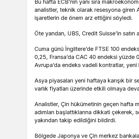
Bu hafta ECB’nin yanı sıra makroekonomi
analistler, teknik olarak resesyona giren
işaretlerin de önem arz ettiğini söyledi.
Öte yandan, UBS, Credit Suisse’in satın a
Cuma günü İngiltere’de FTSE 100 endek
0,25, Fransa’da CAC 40 endeksi yüzde 0,1
Avrupa’da endeks vadeli kontratlar, yeni 
Asya piyasaları yeni haftaya karışık bir s
varlık fiyatları üzerinde etkili olmaya de
Analistler, Çin hükümetinin geçen hafta m
adımları başlattıklarına dikkati çekerek
yakından takip edildiğini bildirdi.
Bölgede Japonya ve Çin merkez bankaların