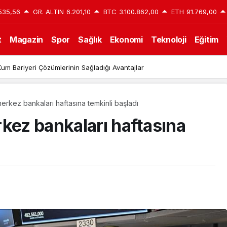
535,56
GR. ALTIN
6.201,10
BTC
3.100.862,00
ETH
91.769,00
t
Magazin
Spor
Sağlık
Ekonomi
Teknoloji
Eğitim
um Bariyeri Çözümlerinin Sağladığı Avantajlar
erkez bankaları haftasına temkinli başladı
kez bankaları haftasına