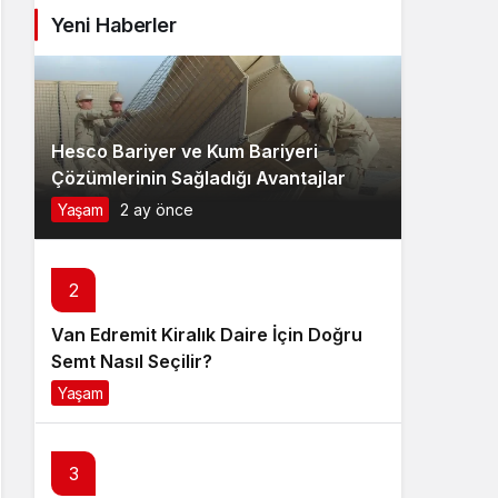
Yeni Haberler
Hesco Bariyer ve Kum Bariyeri
Çözümlerinin Sağladığı Avantajlar
Yaşam
2 ay önce
2
Van Edremit Kiralık Daire İçin Doğru
Semt Nasıl Seçilir?
Yaşam
4 ay önce
3