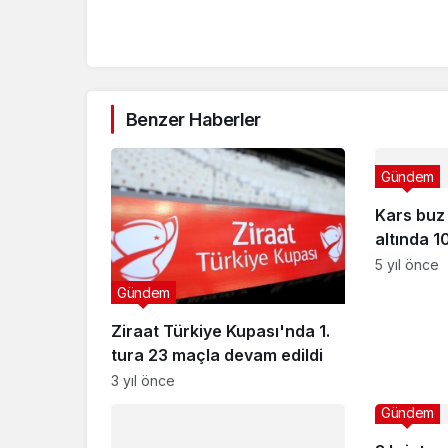
Benzer Haberler
Gündem
Kars buz t
altında 
oldu
5 yıl önce
Gündem
Ziraat Türkiye Kupası'nda 1.
tura 23 maçla devam edildi
3 yıl önce
Gündem
Gündem