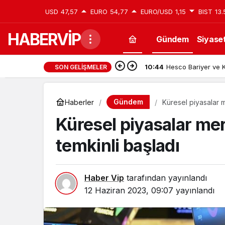
USD
47,57
EURO
54,77
EURO/USD
1,15
BIST
13.
HABERVİP
Gündem
Siyase
10:44
Hesco Bariyer ve K
SON GELIŞMELER
Gündem
Haberler
Küresel piyasalar m
Küresel piyasalar mer
temkinli başladı
Haber Vip
tarafından yayınlandı
12 Haziran 2023, 09:07
yayınlandı