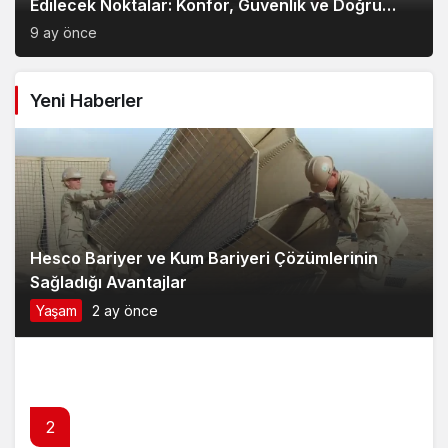
Edilecek Noktalar: Konfor, Güvenlik ve Doğru
Model Tercihi
9 ay önce
Yeni Haberler
Hesco Bariyer ve Kum Bariyeri Çözümlerinin
Sağladığı Avantajlar
Yaşam
2 ay önce
2