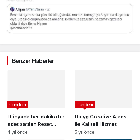
Benzer Haberler
Gündem
Gündem
Dünyada her dakika bir
Dieyg Creative Ajans
adet satılan Reset
ile Kaliteli Hizmet
serum, artık yeni eko
4 yıl önce
5 yıl önce
yedek şişelerde!