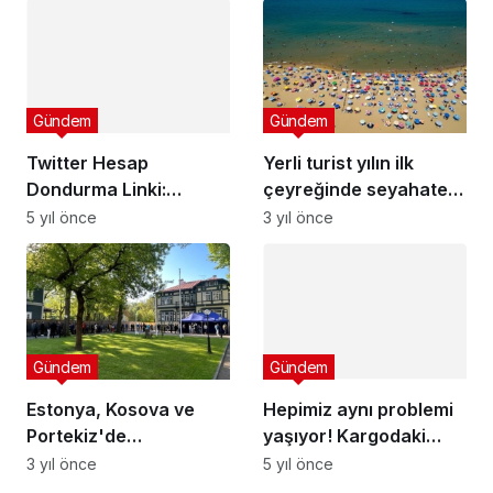
Gündem
Gündem
Twitter Hesap
Yerli turist yılın ilk
Dondurma Linki:
çeyreğinde seyahate
Twitter Hesabı Iyi mi
22,3 milyar lira harcadı
5 yıl önce
3 yıl önce
Dondurulur?
Gündem
Gündem
Estonya, Kosova ve
Hepimiz aynı problemi
Portekiz'de
yaşıyor! Kargodaki
Türkiye'deki
teslimat hatalarının
3 yıl önce
5 yıl önce
Cumhurbaşkanı
sebebi…