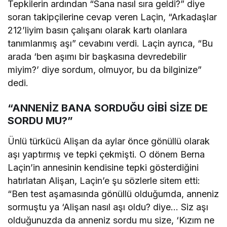
Tepkilerin ardından “Sana nasıl sıra geldi?” diye
soran takipçilerine cevap veren Laçin, “Arkadaşlar
212’liyim basın çalışanı olarak kartı olanlara
tanımlanmış aşı” cevabını verdi. Laçin ayrıca, “Bu
arada ‘ben aşımı bir başkasına devredebilir
miyim?’ diye sordum, olmuyor, bu da bilginize”
dedi.
“ANNENİZ BANA SORDUĞU GİBİ SİZE DE
SORDU MU?”
Ünlü türkücü Alişan da aylar önce gönüllü olarak
aşı yaptırmış ve tepki çekmişti. O dönem Berna
Laçin’in annesinin kendisine tepki gösterdiğini
hatırlatan Alişan, Laçin’e şu sözlerle sitem etti:
“Ben test aşamasında gönüllü olduğumda, anneniz
sormuştu ya ‘Alişan nasıl aşı oldu? diye… Siz aşı
olduğunuzda da anneniz sordu mu size, ‘Kızım ne