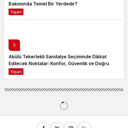
Bakımında Temel Bir Yerdedir?
Yaşam
8 ay önce
5
Akülü Tekerlekli Sandalye Seçiminde Dikkat
Edilecek Noktalar: Konfor, Güvenlik ve Doğru
Model Tercihi
Yaşam
9 ay önce