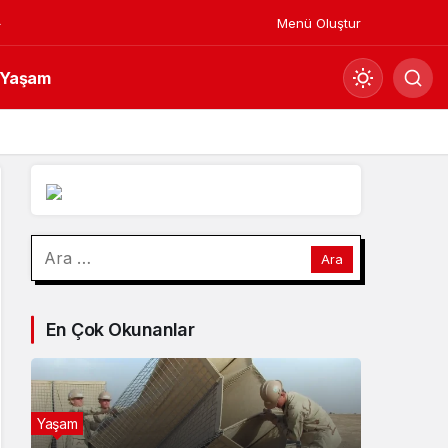
Menü Oluştur
Yaşam
Mod
değiştir
Gündüz Modu
Arama:
Gündüz modunu seçin.
Gece Modu
En Çok Okunanlar
Gece modunu seçin.
Sistem Modu
Sistem modunu seçin.
Yaşam