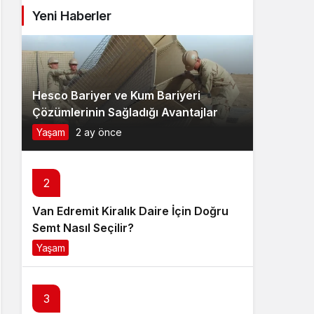
Yeni Haberler
Hesco Bariyer ve Kum Bariyeri
Çözümlerinin Sağladığı Avantajlar
Yaşam
2 ay önce
2
Van Edremit Kiralık Daire İçin Doğru
Semt Nasıl Seçilir?
Yaşam
4 ay önce
3