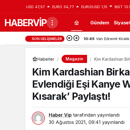
USD
47,57
EURO
54,77
EURO/USD
1,15
BIST
13.
HABERVİP
Gündem
Siyase
10:45
Van Edremit Kiralık
SON GELIŞMELER
Magazin
Haberler
Kim Kardashian Bi
Şarkılarını ‘Sesi Kı
Kim Kardashian Birk
Evlendiği Eşi Kanye We
Kısarak’ Paylaştı!
Haber Vip
tarafından yayınlandı
30 Ağustos 2021, 09:41
yayınlandı