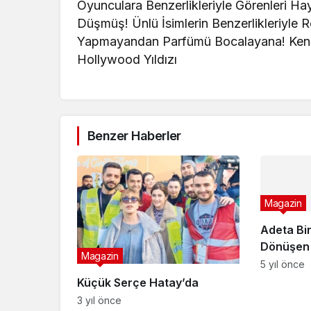
Oyunculara Benzerlikleriyle Görenleri 
Düşmüş! Ünlü İsimlerin Benzerlikleriyle R
Yapmayandan Parfümü Bocalayana! Kendi
Hollywood Yıldızı
Benzer Haberler
Magazin
Adeta Bi
Dönüşen 
Magazin
Son Payla
5 yıl önce
Alev Alev
Küçük Serçe Hatay’da
3 yıl önce