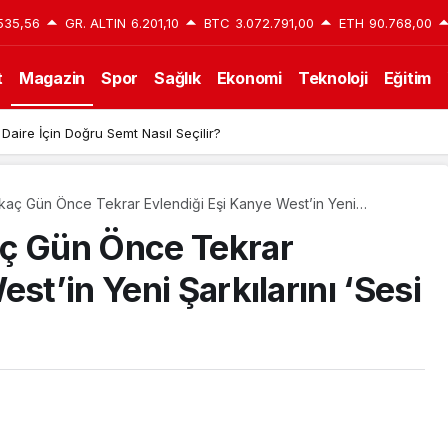
535,56
GR. ALTIN
6.201,10
BTC
3.072.791,00
ETH
90.768,00
t
Magazin
Spor
Sağlık
Ekonomi
Teknoloji
Eğitim
 Daire İçin Doğru Semt Nasıl Seçilir?
rkaç Gün Önce Tekrar Evlendiği Eşi Kanye West’in Yeni
sarak’ Paylaştı!
aç Gün Önce Tekrar
st’in Yeni Şarkılarını ‘Sesi