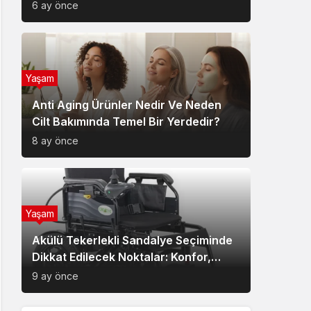
6 ay önce
Yaşam
Anti Aging Ürünler Nedir Ve Neden
Cilt Bakımında Temel Bir Yerdedir?
8 ay önce
Yaşam
Akülü Tekerlekli Sandalye Seçiminde
Dikkat Edilecek Noktalar: Konfor,
Güvenlik ve Doğru Model Tercihi
9 ay önce