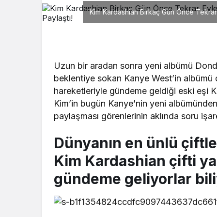
Kim Kardashian Birkaç Gün Önce Tekrar Ev
Uzun bir aradan sonra yeni albümü Donda
beklentiye sokan Kanye West’in albümü çı
hareketleriyle gündeme geldiği eski eşi K
Kim’in bugün Kanye’nin yeni albümünden 
paylaşması görenlerinin aklında soru işare
Dünyanın en ünlü çiftl
Kim Kardashian çifti ya
gündeme geliyorlar bil