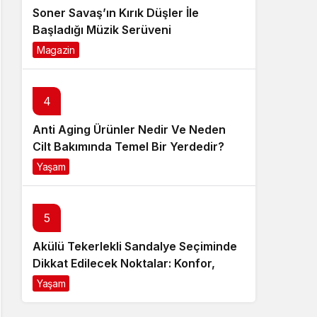
Soner Savaş’ın Kırık Düşler İle
Başladığı Müzik Serüveni
Magazin
6 ay önce
4
Anti Aging Ürünler Nedir Ve Neden
Cilt Bakımında Temel Bir Yerdedir?
Yaşam
8 ay önce
5
Akülü Tekerlekli Sandalye Seçiminde
Dikkat Edilecek Noktalar: Konfor,
Güvenlik ve Doğru Model Tercihi
Yaşam
9 ay önce