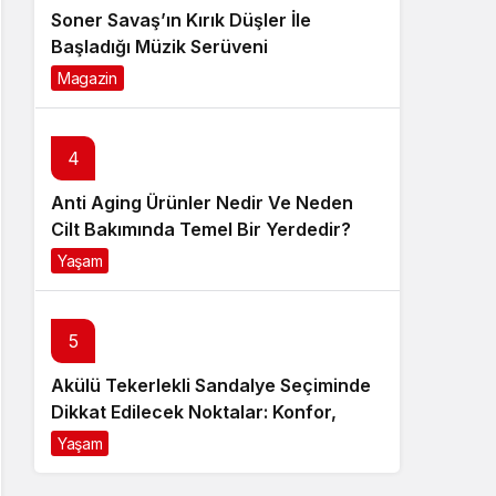
Soner Savaş’ın Kırık Düşler İle
Başladığı Müzik Serüveni
Magazin
6 ay önce
4
Anti Aging Ürünler Nedir Ve Neden
Cilt Bakımında Temel Bir Yerdedir?
Yaşam
8 ay önce
5
Akülü Tekerlekli Sandalye Seçiminde
Dikkat Edilecek Noktalar: Konfor,
Güvenlik ve Doğru Model Tercihi
Yaşam
9 ay önce