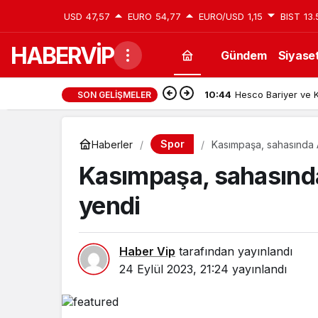
USD
47,57
EURO
54,77
EURO/USD
1,15
BIST
13.
HABERVİP
Gündem
Siyase
10:44
Hesco Bariyer ve K
SON GELIŞMELER
Spor
Haberler
Kasımpaşa, sahasında 
Kasımpaşa, sahasınd
yendi
Haber Vip
tarafından yayınlandı
24 Eylül 2023, 21:24
yayınlandı