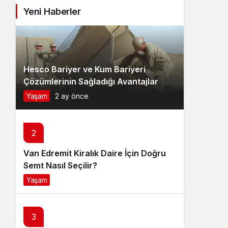
Yeni Haberler
Hesco Bariyer ve Kum Bariyeri
Çözümlerinin Sağladığı Avantajlar
Yaşam
2 ay önce
2
Van Edremit Kiralık Daire İçin Doğru
Semt Nasıl Seçilir?
Yaşam
4 ay önce
3