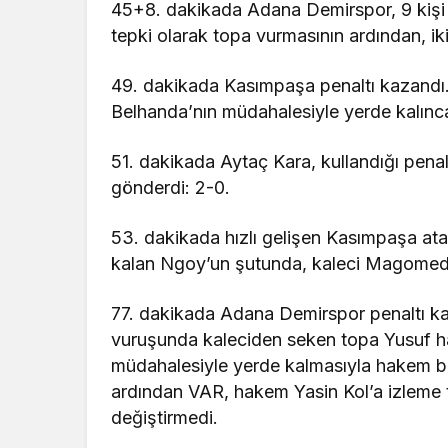
45+8. dakikada Adana Demirspor, 9 kişi 
tepki olarak topa vurmasının ardından, ikin
49. dakikada Kasımpaşa penaltı kazandı.
Belhanda’nın müdahalesiyle yerde kalınca
51. dakikada Aytaç Kara, kullandığı penal
gönderdi: 2-0.
53. dakikada hızlı gelişen Kasımpaşa atağ
kalan Ngoy’un şutunda, kaleci Magomedal
77. dakikada Adana Demirspor penaltı ka
vuruşunda kaleciden seken topa Yusuf h
müdahalesiyle yerde kalmasıyla hakem bir
ardından VAR, hakem Yasin Kol’a izleme ta
değiştirmedi.