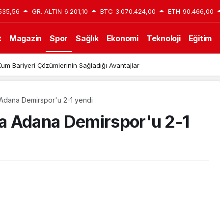
535,56
GR. ALTIN
6.201,10
BTC
3.070.424,00
ETH
90.466,00
t
Magazin
Spor
Sağlık
Ekonomi
Teknoloji
Eğitim
um Bariyeri Çözümlerinin Sağladığı Avantajlar
Adana Demirspor'u 2-1 yendi
a Adana Demirspor'u 2-1