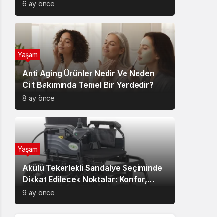
6 ay önce
Yaşam
Anti Aging Ürünler Nedir Ve Neden
Cilt Bakımında Temel Bir Yerdedir?
8 ay önce
Yaşam
Akülü Tekerlekli Sandalye Seçiminde
Dikkat Edilecek Noktalar: Konfor,
Güvenlik ve Doğru Model Tercihi
9 ay önce