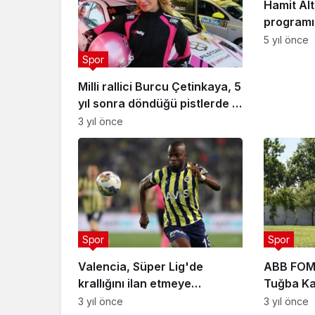
Hamit Alt
programın
5 yıl önce
Spor
Milli rallici Burcu Çetinkaya, 5
yıl sonra döndüğü pistlerde 7.
şampiyonluğun peşinde
3 yıl önce
Spor
Spor
Valencia, Süper Lig'de
ABB FOM
krallığını ilan etmeye
Tuğba Ka
hazırlanıyor
şampiyon
3 yıl önce
3 yıl önce