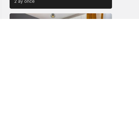
2 ay önce
Yaşam
Van Edremit Kiralık Daire İçin Doğru
Semt Nasıl Seçilir?
4 ay önce
Magazin
Soner Savaş’ın Kırık Düşler İle
Başladığı Müzik Serüveni
6 ay önce