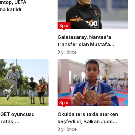
ıntop, UEFA
a katıldı
Spor
Galatasaray, Nantes'a
transfer olan Mustafa
Muhammed için teşekkür
3 yıl önce
mesajı yayımladı
Spor
GET oyuncusu
Okulda ters takla atarken
rataş,
keşfedildi, Balkan Judo
luğu "her maça
Şampiyonası'nda birinci oldu
3 yıl önce