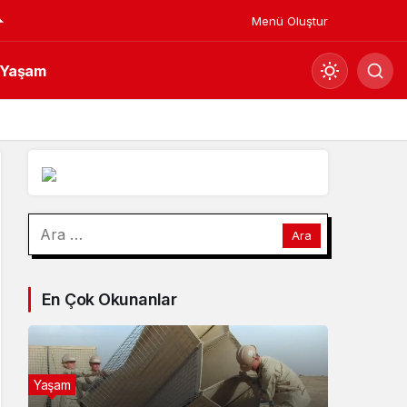
Menü Oluştur
Yaşam
Mod
değiştir
Gündüz Modu
Arama:
Gündüz modunu seçin.
Gece Modu
En Çok Okunanlar
Gece modunu seçin.
Sistem Modu
Sistem modunu seçin.
Yaşam