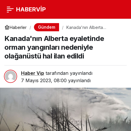
HABERVİP
Gündem
Haberler
Kanada'nın Alberta
eyaletinde orman yangınları
Kanada'nın Alberta eyaletinde
nedeniyle olağanüstü hal ilan
edildi
orman yangınları nedeniyle
olağanüstü hal ilan edildi
Haber Vip
tarafından yayınlandı
7 Mayıs 2023, 08:00
yayınlandı