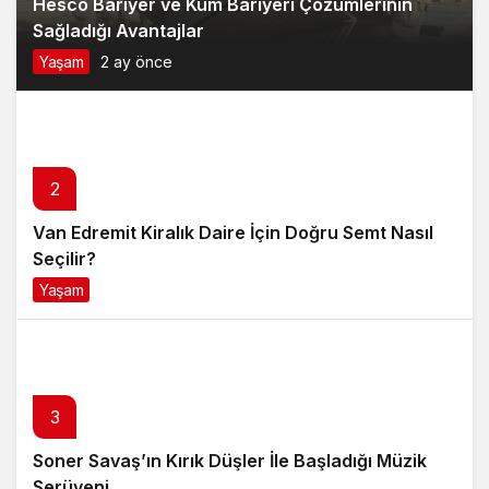
Hesco Bariyer ve Kum Bariyeri Çözümlerinin
Sağladığı Avantajlar
Yaşam
2 ay önce
2
Van Edremit Kiralık Daire İçin Doğru Semt Nasıl
Seçilir?
Yaşam
4 ay önce
3
Soner Savaş’ın Kırık Düşler İle Başladığı Müzik
Serüveni