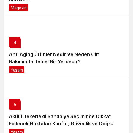
Magazin
6 ay önce
4
Anti Aging Ürünler Nedir Ve Neden Cilt
Bakımında Temel Bir Yerdedir?
Yaşam
8 ay önce
5
Akülü Tekerlekli Sandalye Seçiminde Dikkat
Edilecek Noktalar: Konfor, Güvenlik ve Doğru
Model Tercihi
Yaşam
9 ay önce