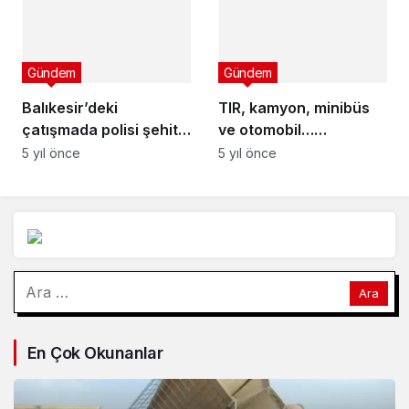
Gündem
Gündem
Balıkesir’deki
TIR, kamyon, minibüs
çatışmada polisi şehit
ve otomobil…
eden şüpheli yakalandı
Isparta’da feci kaza!
5 yıl önce
5 yıl önce
Arama:
En Çok Okunanlar