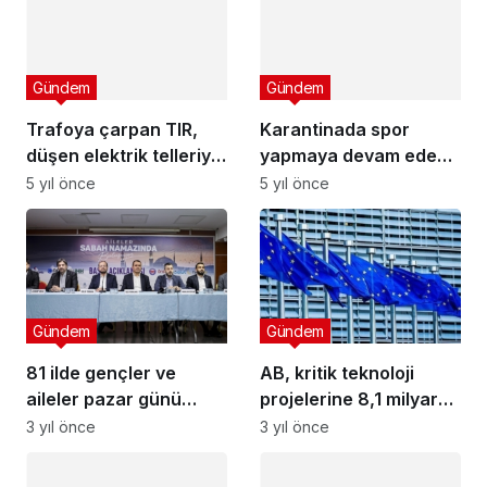
Gündem
Gündem
Trafoya çarpan TIR,
Karantinada spor
düşen elektrik telleriyle
yapmaya devam eden
alev alev yandı
Çağla Şikel, kusursuz
5 yıl önce
5 yıl önce
vücuduyla şov yaptı
Gündem
Gündem
81 ilde gençler ve
AB, kritik teknoloji
aileler pazar günü
projelerine 8,1 milyar
sabah namazında
avroluk kamu desteğini
3 yıl önce
3 yıl önce
buluşacak
onayladı