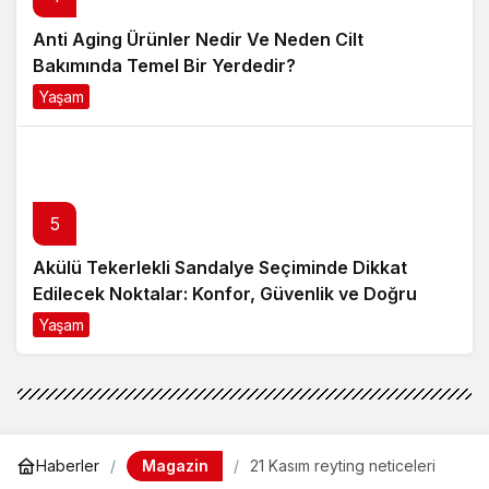
Bakımında Temel Bir Yerdedir?
Yaşam
8 ay önce
5
Akülü Tekerlekli Sandalye Seçiminde Dikkat
Edilecek Noktalar: Konfor, Güvenlik ve Doğru
Model Tercihi
Yaşam
9 ay önce
Magazin
Haberler
21 Kasım reyting neticeleri
21 Kasım reyting neticeleri