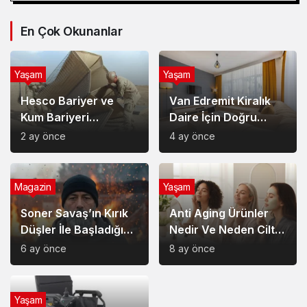
En Çok Okunanlar
Yaşam
Yaşam
Hesco Bariyer ve
Van Edremit Kiralık
Kum Bariyeri
Daire İçin Doğru
Çözümlerinin
Semt Nasıl Seçilir?
2 ay önce
4 ay önce
Sağladığı Avantajlar
Magazin
Yaşam
Soner Savaş’ın Kırık
Anti Aging Ürünler
Düşler İle Başladığı
Nedir Ve Neden Cilt
Müzik Serüveni
Bakımında Temel Bir
6 ay önce
8 ay önce
Yerdedir?
Yaşam
Akülü Tekerlekli