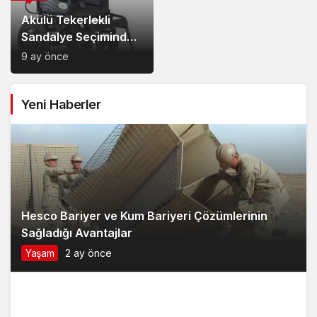
Sandalye Seçiminde
Dikkat Edilecek
9 ay önce
Noktalar: Konfor,
Güvenlik ve Doğru
Yeni Haberler
Model Tercihi
Hesco Bariyer ve Kum Bariyeri Çözümlerinin
Sağladığı Avantajlar
Yaşam
2 ay önce
2