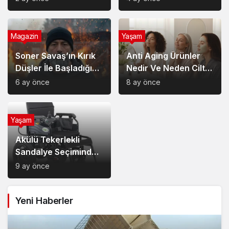
Magazin
Yaşam
Soner Savaş’ın Kırık
Anti Aging Ürünler
Düşler İle Başladığı
Nedir Ve Neden Cilt
Müzik Serüveni
Bakımında Temel Bir
6 ay önce
8 ay önce
Yerdedir?
Yaşam
Akülü Tekerlekli
Sandalye Seçiminde
Dikkat Edilecek
9 ay önce
Noktalar: Konfor,
Güvenlik ve Doğru
Yeni Haberler
Model Tercihi