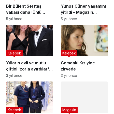
vakası daha! Ünlü
yitirdi – Magazin
oyuncu, Damla
haberleri
5 yıl önce
5 yıl önce
Sönmez’in oryantal
dansına kafa çevirdi
Kelebek
Kelebek
Yılların evli ve mutlu
Camdaki Kız yine
çiftini 'zorla ayırdılar' :
zirvede
Salona el ele
3 yıl önce
3 yıl önce
girmişlerdi
Kelebek
Magazin
‘Hayat kurtarmak,
Verdiği Poz Nedeniyle