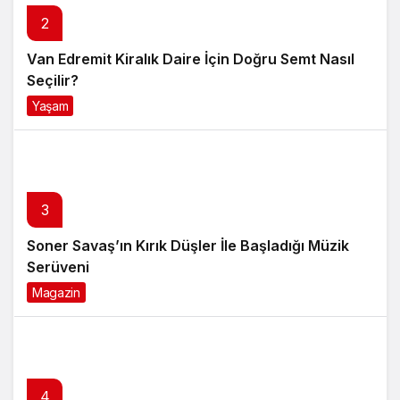
Van Edremit Kiralık Daire İçin Doğru Semt Nasıl
Seçilir?
Yaşam
4 ay önce
3
Soner Savaş’ın Kırık Düşler İle Başladığı Müzik
Serüveni
Magazin
6 ay önce
4
Anti Aging Ürünler Nedir Ve Neden Cilt