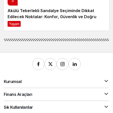
Edilecek Noktalar: Konfor, Güvenlik ve Doğru
Model Tercihi
Yaşam
9 ay önce
Kurumsal
Finans Araçları
Sık Kullanılanlar
Gündeme Dair