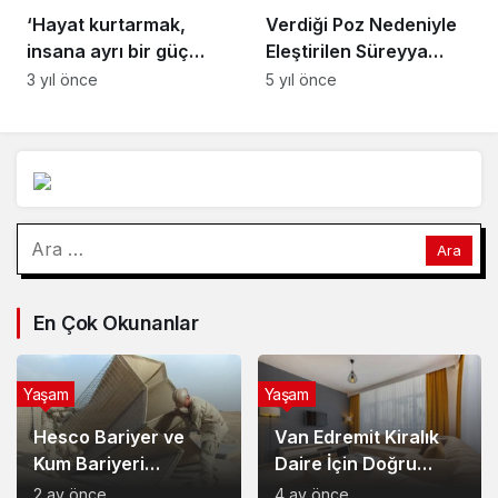
insana ayrı bir güç
Eleştirilen Süreyya
veriyor’
Yalçın’ın Yangın
3 yıl önce
5 yıl önce
Bölgelerine Gönderdiği
Kamyonet Tartışma
Yarattı
Arama:
En Çok Okunanlar
Yaşam
Yaşam
Hesco Bariyer ve
Van Edremit Kiralık
Kum Bariyeri
Daire İçin Doğru
Çözümlerinin
Semt Nasıl Seçilir?
2 ay önce
4 ay önce
Sağladığı Avantajlar