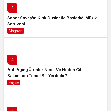
Soner Savaş’ın Kırık Düşler İle Başladığı Müzik
Serüveni
Magazin
6 ay önce
4
Anti Aging Ürünler Nedir Ve Neden Cilt
Bakımında Temel Bir Yerdedir?
Yaşam
8 ay önce
5
Akülü Tekerlekli Sandalye Seçiminde Dikkat