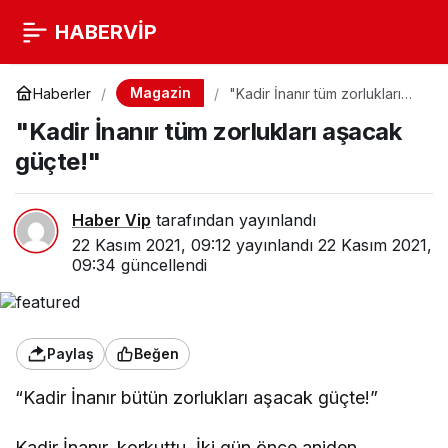
HABERVİP
Magazin
Haberler
"Kadir İnanır tüm zorlukları
aşacak güçte!"
"Kadir İnanır tüm zorlukları aşacak
güçte!"
Haber Vip
tarafından yayınlandı
22 Kasım 2021, 09:12
yayınlandı
22 Kasım 2021,
09:34
güncellendi
Paylaş
Beğen
“Kadir İnanır bütün zorlukları aşacak güçte!”
Kadir İnanır, korkuttu. İki gün önce aniden