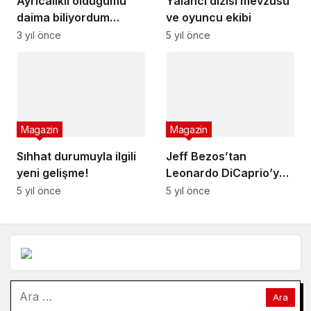
Ayrıcalıklı olduğumu
daima biliyordum
fakat… Dünyanın en
3 yıl önce
güzel insanı değilim
Magazin
Sıhhat durumuyla ilgili
Magazin
yeni gelişme!
Jeff Bezos’tan
5 yıl önce
Leonardo DiCaprio’ya:
Buraya gel bir şey
5 yıl önce
göstereceğim!
Arama: