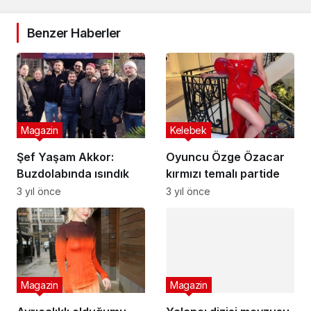
Benzer Haberler
Magazin
Kelebek
Şef Yaşam Akkor:
Oyuncu Özge Özacar
Buzdolabında ısındık
kırmızı temalı partide
3 yıl önce
3 yıl önce
Magazin
Yalancı dizisi mevzusu
ve oyuncu ekibi
Magazin
5 yıl önce