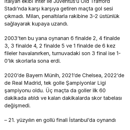
İtalyan ekibi Inter ile Juventus’u Old Trafford
Stadı’nda karşı karşıya getiren maçta gol sesi
çıkmadı. Milan, penaltılarla rakibine 3-2 üstünlük
sağlayarak kupaya uzandı.
2003’ten bu yana oynanan 6 finalde 2, 4 finalde
3, 3 finalde 4, 2 finalde 5 ve 1 finalde de 6 kez
fileler havalanırken, turnuvadaki son 3 final ise 1-
0’lık skorlarla sona erdi.
2020’de Bayern Münih, 2021’de Chelsea, 2022’de
de Real Madrid, tek golle Şampiyonlar Ligi
şampiyonu oldu. Üç maçta da goller ilk 60
dakikada atıldı ve kalan dakikalarda skor tabelası
değişmedi.
– 21. yüzyılın en gollü finali İstanbul’da oynandı