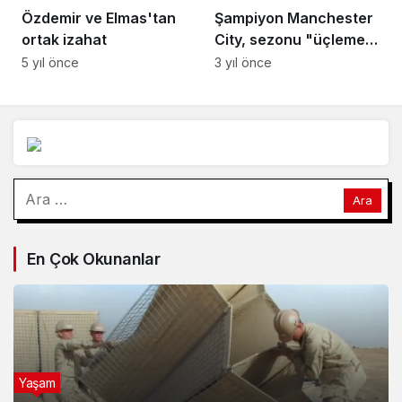
5 yıl önce
Şampiyon Manchester
City, sezonu "üçleme"
yaparak kapatma
3 yıl önce
peşinde
Arama:
En Çok Okunanlar
Yaşam