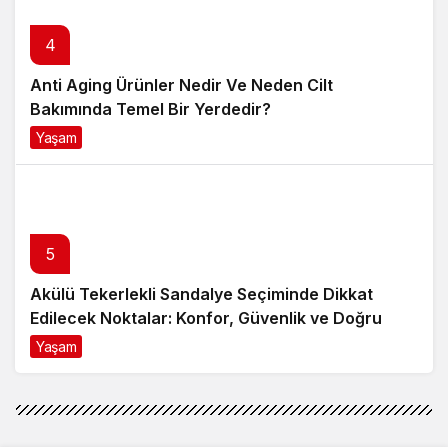
4
Anti Aging Ürünler Nedir Ve Neden Cilt
Bakımında Temel Bir Yerdedir?
Yaşam
8 ay önce
5
Akülü Tekerlekli Sandalye Seçiminde Dikkat
Edilecek Noktalar: Konfor, Güvenlik ve Doğru
Model Tercihi
Yaşam
9 ay önce