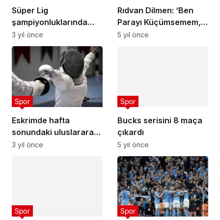
Süper Lig
Parayı Küçümsemem,
şampiyonluklarında
Ülkede Asgari Ücretle
5 yıl önce
yerli teknik adam
Geçinen, Ayda 8 Bin TL
3 yıl önce
geleneği sürüyor
Alan Milyonlar Var’
Spor
Bucks serisini 8 maça
çıkardı
Spor
5 yıl önce
Eskrimde hafta
sonundaki uluslararası
organizasyonlarda 48
3 yıl önce
sporcu yarışacak
Spor
Özdemir ve Elmas'tan
ortak izahat
Spor