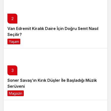
2
Van Edremit Kiralık Daire İçin Doğru Semt Nasıl
Seçilir?
Yaşam
4 ay önce
3
Soner Savaş’ın Kırık Düşler İle Başladığı Müzik
Serüveni
Magazin
6 ay önce