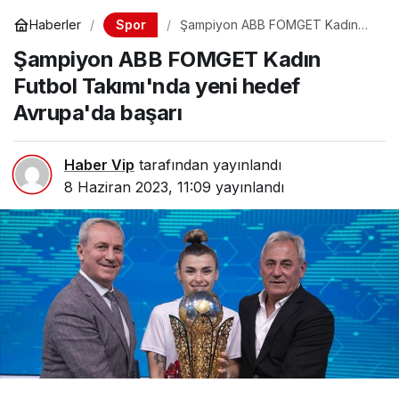
Spor
Haberler
Şampiyon ABB FOMGET Kadın
Futbol Takımı'nda yeni hedef
Şampiyon ABB FOMGET Kadın
Avrupa'da başarı
Futbol Takımı'nda yeni hedef
Avrupa'da başarı
Haber Vip
tarafından yayınlandı
8 Haziran 2023, 11:09
yayınlandı