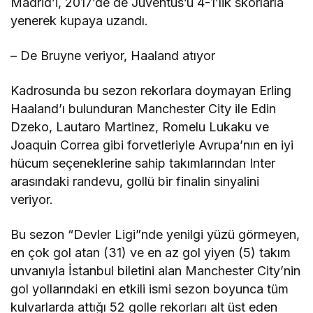
Madrid’i, 2017’de de Juventus’u 4-1’lik skorlarla
yenerek kupaya uzandı.
– De Bruyne veriyor, Haaland atıyor
Kadrosunda bu sezon rekorlara doymayan Erling
Haaland’ı bulunduran Manchester City ile Edin
Dzeko, Lautaro Martinez, Romelu Lukaku ve
Joaquin Correa gibi forvetleriyle Avrupa’nın en iyi
hücum seçeneklerine sahip takımlarından Inter
arasındaki randevu, gollü bir finalin sinyalini
veriyor.
Bu sezon “Devler Ligi”nde yenilgi yüzü görmeyen,
en çok gol atan (31) ve en az gol yiyen (5) takım
unvanıyla İstanbul biletini alan Manchester City’nin
gol yollarındaki en etkili ismi sezon boyunca tüm
kulvarlarda attığı 52 golle rekorları alt üst eden