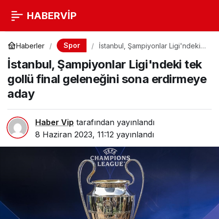
HABERVİP
Spor
Haberler
İstanbul, Şampiyonlar Ligi'ndeki
tek gollü final geleneğini sona
İstanbul, Şampiyonlar Ligi'ndeki tek
erdirmeye aday
gollü final geleneğini sona erdirmeye
aday
Haber Vip
tarafından yayınlandı
8 Haziran 2023, 11:12
yayınlandı