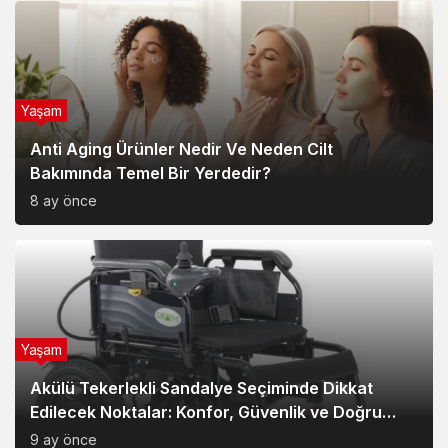
Yaşam
Anti Aging Ürünler Nedir Ve Neden Cilt
Bakımında Temel Bir Yerdedir?
8 ay önce
Yaşam
Akülü Tekerlekli Sandalye Seçiminde Dikkat
Edilecek Noktalar: Konfor, Güvenlik ve Doğru
Model Tercihi
9 ay önce