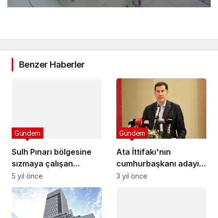
Benzer Haberler
Gündem
Sulh Pınarı bölgesine
Gündem
sızmaya çalışan
Ata İttifakı'nın
PKK'lılar etkisiz hale
5 yıl önce
cumhurbaşkanı adayı
getirildi
Sinan Oğan: Karabağ'ı
3 yıl önce
değil de Kandil'i mi
destekleseydik?
Gündem