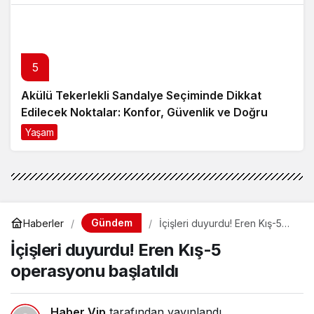
5
Akülü Tekerlekli Sandalye Seçiminde Dikkat
Edilecek Noktalar: Konfor, Güvenlik ve Doğru
Model Tercihi
Yaşam
9 ay önce
Gündem
Haberler
İçişleri duyurdu! Eren Kış-5
operasyonu başlatıldı
İçişleri duyurdu! Eren Kış-5
operasyonu başlatıldı
Haber Vip
tarafından yayınlandı