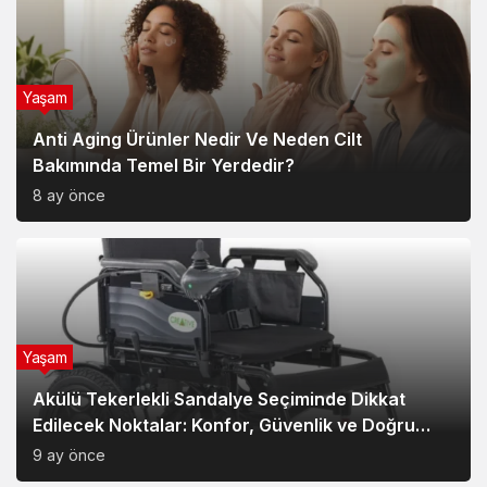
Yaşam
Anti Aging Ürünler Nedir Ve Neden Cilt
Bakımında Temel Bir Yerdedir?
8 ay önce
Yaşam
Akülü Tekerlekli Sandalye Seçiminde Dikkat
Edilecek Noktalar: Konfor, Güvenlik ve Doğru
Model Tercihi
9 ay önce