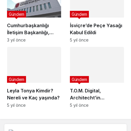
İsviçre’de Peçe Yasağı
Kabul Edildi
Gündem
5 yıl önce
Cumhurbaşkanlığı
İletişim Başkanlığı,
Dezenformasyon
3 yıl önce
Bülteni'nin 77. sayısını
Gündem
yayımladı
Leyla Tonya Kimdir?
Nereli ve Kaç yaşında?
5 yıl önce
Gündem
T.O.M. Digital,
Architecht’in
geliştirdiği finansman
5 yıl önce
modülünü A101’lerden
başlayarak
yaygınlaştıracak.