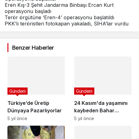
Eren Kış-3 Şehit Jandarma Binbaşı Ercan Kurt
operasyonu başladı
Terör örgütüne ‘Eren-4’ operasyonu başlatıldı
PKK’lı teröristleri fotokapan yakaladı, SİHA’lar vurdu
Benzer Haberler
Gündem
Gündem
Türkiye’de Üretip
24 Kasım'da yaşamını
Dünyaya Pazarlıyorlar
kaybeden Bahar
öğretmen toprağa
5 yıl önce
5 yıl önce
verildi