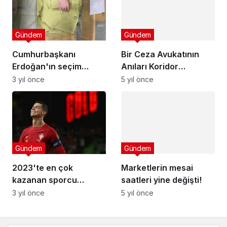
Gündem
Gündem
Cumhurbaşkanı
Bir Ceza Avukatının
Erdoğan'ın seçim
Anıları Koridor
başarısı dünya
Hikayeleri
3 yıl önce
5 yıl önce
medyasında geniş yer
buldu
Gündem
Gündem
2023'te en çok
Marketlerin mesai
kazanan sporcu
saatleri yine değişti!
Cristiano Ronaldo
3 yıl önce
5 yıl önce