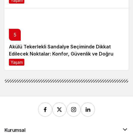
Yaşam
8 ay önce
5
Akülü Tekerlekli Sandalye Seçiminde Dikkat
Edilecek Noktalar: Konfor, Güvenlik ve Doğru
Model Tercihi
Yaşam
9 ay önce
Kurumsal