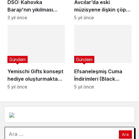
DSÖ: Kahovka
Barajı'nın yıkılması
büyük bir tahribata
3 yıl önce
neden oldu
Gündem
Yemischi Gifts konsept
Gündem
hediye oluşturmakta
lider
5 yıl önce
Efsaneleşmiş Cuma
İndirimleri (Black
Friday) ne vakit? Black
5 yıl önce
Friday nedir?
Arama: