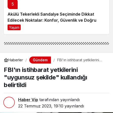
Akülü Tekerlekli Sandalye Seçiminde Dikkat
Edilecek Noktalar: Konfor, Güvenlik ve Doğru
Model Tercihi
Yaşam
9 ay önce
Gündem
Haberler
FBI'ın istihbarat yetkilerini
"uygunsuz şekilde" kullandığı
FBI'ın istihbarat yetkilerini
belirtildi
"uygunsuz şekilde" kullandığı
belirtildi
Haber Vip
tarafından yayınlandı
22 Temmuz 2023, 19:10
yayınlandı