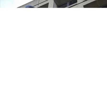
Paylaş
Beğen
ABD Ulusal İstihbarat Dairesi Başkanlığı (ODNI),
Yabancı İstihbarat İzleme Mahkemesinin (FISC),
Yabancı İstihbarat Gözetim Yasası’nın (FISA)
yabancılar üzerinde gözetim yetkisi veren 702.
maddesiyle ilgili görüşünü yayımladı.
Belgede, FBI’ın, “yabancı bir istihbarat servisinin