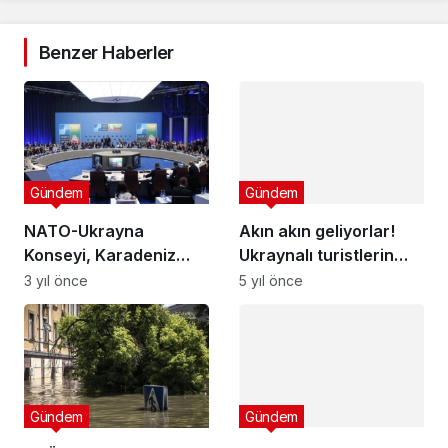
Benzer Haberler
Gündem
Akın akın geliyorlar!
Ukraynalı turistlerin
tecihi Türkiye oldu
5 yıl önce
Gündem
NATO-Ukrayna
Konseyi, Karadeniz
tahıl anlaşması
3 yıl önce
konusunda toplandı
Gündem
Avcılar’da eski
müzisyene ilişkin çöp
Gündem
evi belediye temizledi!
5 yıl önce