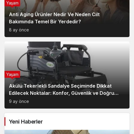
Anti Aging Ürünler Nedir Ve Neden Cilt
Bakımında Temel Bir Yerdedir?
8 ay önce
Yaşam
Akülü Tekerlekli Sandalye Seçiminde Dikkat
Edilecek Noktalar: Konfor, Güvenlik ve Doğru
Model Tercihi
9 ay önce
Yeni Haberler