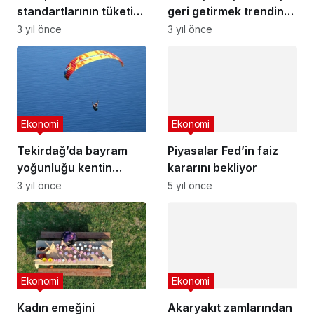
standartlarının tüketici
geri getirmek trendin
harcamalarını daha
altında bir büyüme
3 yıl önce
3 yıl önce
kısıtlayacağı
dönemini gerektirecek
uyarısında bulundu
Ekonomi
Ekonomi
Tekirdağ’da bayram
Piyasalar Fed’in faiz
yoğunluğu kentin
kararını bekliyor
ekonomisini
3 yıl önce
5 yıl önce
canlandırdı
Ekonomi
Ekonomi
Kadın emeğini
Akaryakıt zamlarından