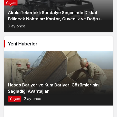
Yaşam
Akülü Tekerlekli Sandalye Seçiminde Dikkat
Edilecek Noktalar: Konfor, Güvenlik ve Doğru
Model Tercihi
9 ay önce
Yeni Haberler
Hesco Bariyer ve Kum Bariyeri Çözümlerinin
Sağladığı Avantajlar
Yaşam
2 ay önce