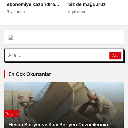
ekonomiye kazandıran
biz de mağduruz
kooperatiflere 3 yılda
3 yıl önce
5 yıl önce
42,3 milyon lira destek
Arama:
En Çok Okunanlar
Yaşam
Hesco Bariyer ve Kum Bariyeri Çözümlerinin