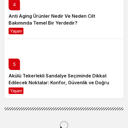
4
Anti Aging Ürünler Nedir Ve Neden Cilt
Bakımında Temel Bir Yerdedir?
Yaşam
8 ay önce
5
Akülü Tekerlekli Sandalye Seçiminde Dikkat
Edilecek Noktalar: Konfor, Güvenlik ve Doğru
Model Tercihi
Yaşam
9 ay önce