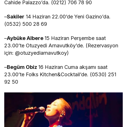
Cahide Palazzo’da. (0212) 706 78 90
–
Sakiler
14 Haziran 22.00’de Yeni Gazino’da.
(0532) 500 28 69
–
Aybüke Albere
15 Haziran Perşembe saat
23.00’te Otuzyedi Arnavutköy’de. (Rezervasyon
için: @otuzyediarnavutkoy)
–
Begüm Obiz
16 Haziran Cuma akşamı saat
23.00’te Folks Kitchen&Cocktail’de. (0530) 251
92 50