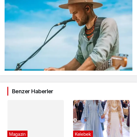
Benzer Haberler
Magazin
Altın Kelebek ödülleri
saat kaçta?
Kelebek
5 yıl önce