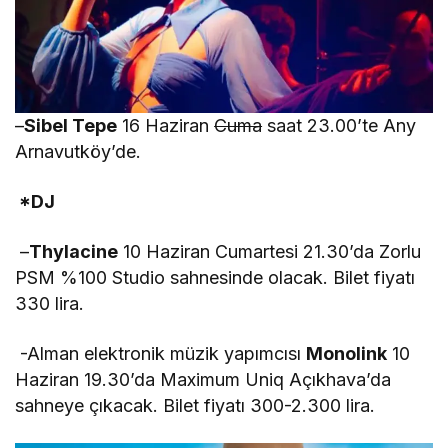
–
Sibel Tepe
16 Haziran
Cuma
saat 23.00’te Any
Arnavutköy’de.
*DJ
–
Thylacine
10 Haziran Cumartesi 21.30’da Zorlu
PSM %100 Studio sahnesinde olacak. Bilet fiyatı
330 lira.
-Alman elektronik müzik yapımcısı
Monolink
10
Haziran 19.30’da Maximum Uniq Açıkhava’da
sahneye çıkacak. Bilet fiyatı 300-2.300 lira.