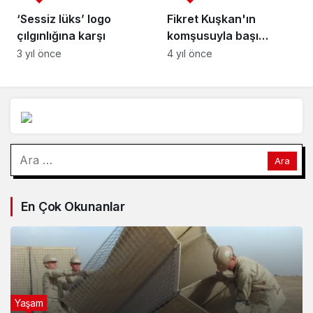
‘Sessiz lüks’ logo
Fikret Kuşkan'ın
çılgınlığına karşı
komşusuyla başı
dertte!
3 yıl önce
4 yıl önce
Arama:
En Çok Okunanlar
Yaşam