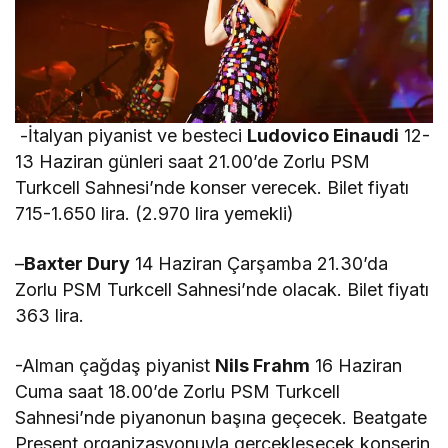
-İtalyan piyanist ve besteci
Ludovico Einaudi
12-
13 Haziran günleri saat 21.00’de Zorlu PSM
Turkcell Sahnesi’nde konser verecek. Bilet fiyatı
715-1.650 lira. (2.970 lira yemekli)
–
Baxter Dury
14 Haziran Çarşamba 21.30’da
Zorlu PSM Turkcell Sahnesi’nde olacak. Bilet fiyatı
363 lira.
-Alman çağdaş piyanist
Nils Frahm
16 Haziran
Cuma saat 18.00’de Zorlu PSM Turkcell
Sahnesi’nde piyanonun başına geçecek. Beatgate
Present organizasyonuyla gerçekleşecek konserin