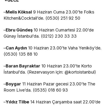
*GECE
–
Melis Köksal
9 Haziran Cuma 23.00’te Folks
Kitchen&Cocktail’de. (0530) 251 92 50
–
Ebru Gündeş
10 Haziran Cumartesi 22.00’de
Günay İstanbul’da. (0212) 230 33 33
–
Can Aydın
10 Haziran 23.00’te Vaha Yeniköy’de.
(0530) 135 88 10
–
Baran Bayraktar
10 Haziran 23.00’te Korto
İstanbul’da. (Rezervasyon için: @kortoistanbul)
–
Boygar
11 Haziran Pazar gecesi 23.00’te The
Room Live’da. (0535) 018 60 93
–
Yıldız Tilbe
14 Haziran Çarşamba saat 22.00’de