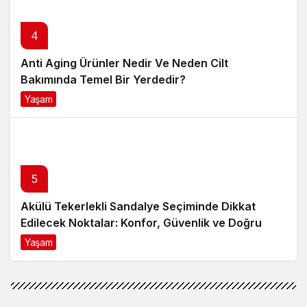
4
Anti Aging Ürünler Nedir Ve Neden Cilt
Bakımında Temel Bir Yerdedir?
Yaşam
8 ay önce
5
Akülü Tekerlekli Sandalye Seçiminde Dikkat
Edilecek Noktalar: Konfor, Güvenlik ve Doğru
Model Tercihi
Yaşam
9 ay önce