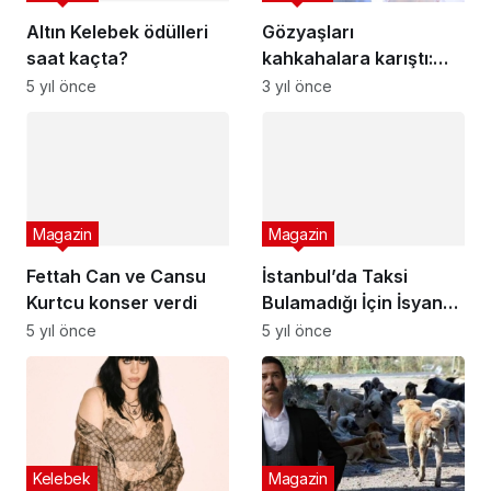
Gözyaşları
kahkahalara karıştı:
Yılın düğününe bir
3 yıl önce
hafta kaldı… Gelin ile
kaynana el ele
Magazin
Fettah Can ve Cansu
Kurtcu konser verdi
Magazin
5 yıl önce
İstanbul’da Taksi
Bulamadığı İçin İsyan
Eden Berrak
5 yıl önce
Tüzünataç’a
Belediyeden Yanıt
Gecikmedi
Kelebek
Magazin