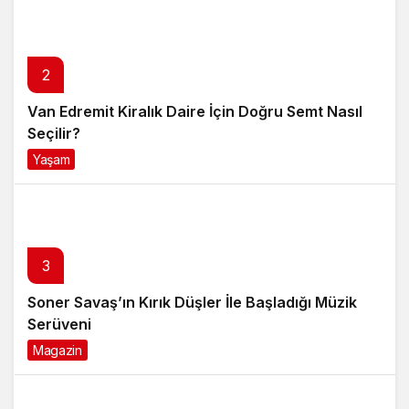
2
Van Edremit Kiralık Daire İçin Doğru Semt Nasıl
Seçilir?
Yaşam
4 ay önce
3
Soner Savaş’ın Kırık Düşler İle Başladığı Müzik
Serüveni
Magazin
6 ay önce