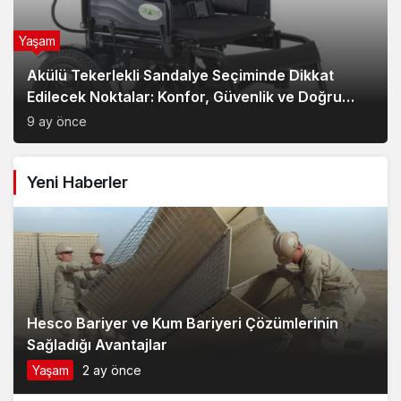
Yaşam
Akülü Tekerlekli Sandalye Seçiminde Dikkat
Edilecek Noktalar: Konfor, Güvenlik ve Doğru
Model Tercihi
9 ay önce
Yeni Haberler
Hesco Bariyer ve Kum Bariyeri Çözümlerinin
Sağladığı Avantajlar
Yaşam
2 ay önce