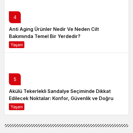
4
Anti Aging Ürünler Nedir Ve Neden Cilt
Bakımında Temel Bir Yerdedir?
Yaşam
8 ay önce
5
Akülü Tekerlekli Sandalye Seçiminde Dikkat
Edilecek Noktalar: Konfor, Güvenlik ve Doğru
Model Tercihi
Yaşam
9 ay önce