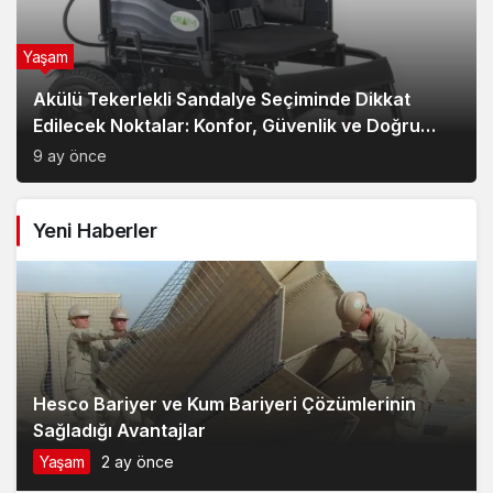
Yaşam
Akülü Tekerlekli Sandalye Seçiminde Dikkat
Edilecek Noktalar: Konfor, Güvenlik ve Doğru
Model Tercihi
9 ay önce
Yeni Haberler
Hesco Bariyer ve Kum Bariyeri Çözümlerinin
Sağladığı Avantajlar
Yaşam
2 ay önce