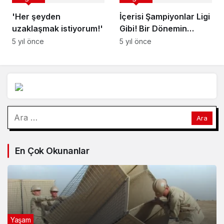
'Her şeyden
İçerisi Şampiyonlar Ligi
uzaklaşmak istiyorum!'
Gibi! Bir Dönemin
Gençlik Dizisi Küçük
5 yıl önce
5 yıl önce
Sırlar’da Yer Alan
Oyuncuların Şimdiki
Halleri
Arama:
En Çok Okunanlar
Yaşam