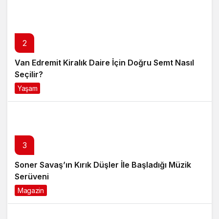
2
Van Edremit Kiralık Daire İçin Doğru Semt Nasıl
Seçilir?
Yaşam
4 ay önce
3
Soner Savaş’ın Kırık Düşler İle Başladığı Müzik
Serüveni
Magazin
6 ay önce