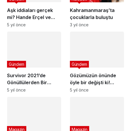
Aşk iddiaları gerçek
Kahramanmaraş’ta
mi? Hande Erçel ve
çocuklarla buluştu
Kerem Bursin tatil
5 yıl önce
3 yıl önce
yaparken görüntülendi!
Gündem
Gündem
Survivor 2021’de
Gözümüzün önünde
Gönüllülerden Bir
öyle bir değişti ki!
Kişiye Veda
Güldür Güldür’ün
5 yıl önce
5 yıl önce
Naime’si şimdi tam bir
afet
Magazin
Magazin